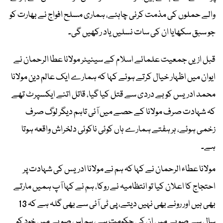
والے حملوں کی مذمت کرنی چاہئے، ہماری مسلح افواج نے بھارت کو
جو سبق سکھایا ان کی سات نسلیں یاد رکھیں گی۔
قبل ازیں جمعیت علمائے اسلام کے سینیٹر مولانا عطا الرحمان نے
ایوان میں اظہار خیال کرتے ہوئے کہا کہ ہمارے ایک عالم دین مولانا
محمد ادریس کو بے دردی سے قتل کیا گیا، قاتل اتنے ایکسپرٹ تھے
کہ شہادت صرف مولانا کے حصے میں آئی تاہم دیگر لوگ صرف
زخمی ہوئے، ہر ہفتے ہمارے ہاں کوئی ناکوئی دلخراش واقعہ ہوتا
ہے۔
مولانا عطاء الرحمان نے کہا کہ ہم نے مولانا ادریس کی شہادت پر
احتجاج کا اعلان کیا تو انتظامیہ نے روکا، ہم نے کہا آپ ہمیں مارتے
بھی ہیں اور رونے بھی نہیں دیتے، پی ٹی آئی سے بھی گلہ ہے کہ 13
سال سے صوبے میں ان کی حکومت ہے، ہم اس صوبے میں خود کو