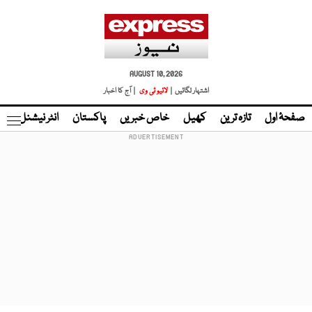
AUGUST 10, 2026
اشتہار لگائیں |
لائیو ٹی وی
| آج کا اخبار
صفحۂ اول
تازہ ترین
کھیل
خاص خبریں
پاکستان
انٹر نیشنل
ٹا