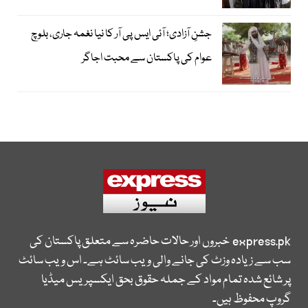
جشنِ آزادی؛ آئی ایس پی آر کا نیا نغمہ جاری، بلوچ
عوام کی پاکستان سے محبت اجاگر
express.pk
خبروں اور حالات حاضرہ سے متعلق پاکستان کی
سب سے زیادہ وزٹ کی جانے والی ویب سائٹ ہے۔ اس ویب سائٹ
پر شائع شدہ تمام مواد کے جملہ حقوق بحق ایکسپریس میڈیا
گروپ محفوظ ہیں۔