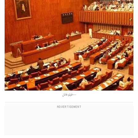
—فوٹو: فائل