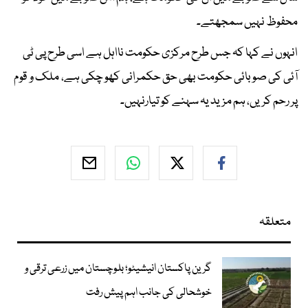
محفوظ نہیں سمجھتے۔
انہوں نے کہا کہ جس طرح مرکزی حکومت نااہل ہے اسی طرح پی ٹی
آئی کی صوبائی حکومت بھی حق حکمرانی کھو چکی ہے، ملک و قوم
پر رحم کریں، ہم مزید یہ سہنے کو تیارنہیں۔
متعلقہ
گرین پاکستان انیشیٹو؛ بلوچستان میں زرعی ترقی و
خوشحالی کی جانب اہم پیش رفت