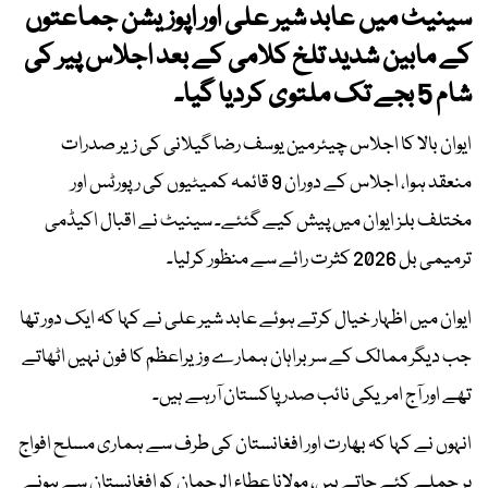
سینیٹ میں عابد شیر علی اور اپوزیشن جماعتوں
کے مابین شدید تلخ کلامی کے بعد اجلاس پیر کی
شام 5 بجے تک ملتوی کردیا گیا۔
ایوان بالا کا اجلاس چیئرمین یوسف رضا گیلانی کی زیر صدرات
منعقد ہوا، اجلاس کے دوران 9 قائمہ کمیٹیوں کی رپورٹس اور
مختلف بلز ایوان میں پیش کیے گئئے۔ سینیٹ نے اقبال اکیڈمی
ترمیمی بل 2026 کثرت رائے سے منظور کرلیا۔
ایوان میں اظہار خیال کرتے ہوئے عابد شیر علی نے کہا کہ ایک دور تھا
جب دیگر ممالک کے سربراہان ہمارے وزیراعظم کا فون نہیں اٹھاتے
تھے اور آج امریکی نائب صدر پاکستان آرہے ہیں۔
انہوں نے کہا کہ بھارت اور افغانستان کی طرف سے ہماری مسلح افواج
پر حملے کئے جاتے ہیں، مولانا عطاء الرحمان کو افغانستان سے ہونے