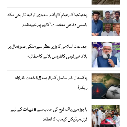
پختونخوا کےعوام کا پاک، سعودی، ترکیہ ’تاریخی مکہ
باہمی دفاعی معاہدے‘ کابھرپور خیرمقدم
جماعت اسلامی کا وزیراعظم سے ملکی صورتحال پر
بلا تاخیر قومی کانفرنس بلانے کا مطالبہ
پاکستان کے ساحل کے قریب 4.5 شدت کا زلزلہ
ریکارڈ
باجوڑ میں پاک فوج کی جانب سے 6 دیہات کے لیے
فری میڈیکل کیمپ کا انعقاد