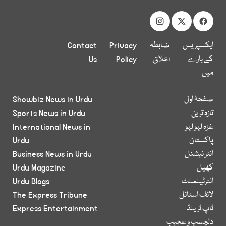
ایکسپریس
ضابطہ
Privacy
Contact
کے بارے
اخلاق
Policy
Us
میں
صفحۂ اول
Showbiz News in Urdu
تازہ ترین
Sports News in Urdu
غزہ لہو لہو
International News in
پاکستان
Urdu
انٹر نیشنل
Business News in Urdu
کھیل
Urdu Magazine
انٹرٹینمنٹ
Urdu Blogs
لائف اسٹائل
The Express Tribune
ٹاپ ٹرینڈ
Express Entertainment
دلچسپ و عجیب