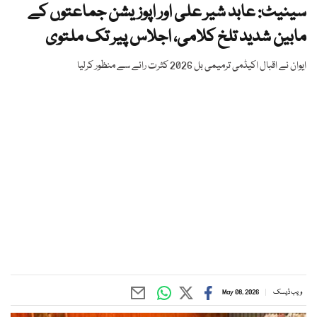
سینیٹ: عابد شیر علی اور اپوزیشن جماعتوں کے
مابین شدید تلخ کلامی، اجلاس پیر تک ملتوی
ایوان نے اقبال اکیڈمی ترمیمی بل 2026 کثرت رائے سے منظور کرلیا
ویب ڈیسک
May 08, 2026