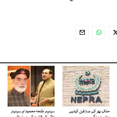
ملک بھر کے صارفین کیلیے
سینیٹر طلحہ محمود اور سینیٹر