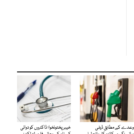
وعدے کے مطابق ڈیلی
خیبرپختونخوا؛ ڈاکٹروں کو دوائی