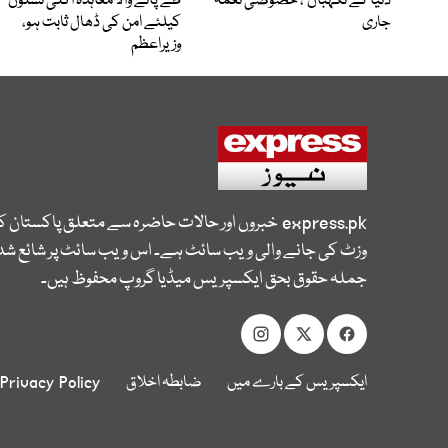
دنیا کے نگہبان’، خصوصی نغمہ
طے پانے والا معاہدہ اگلی نسلوں
جاری
کیلئے امن کی ڈھال ثابت ہو،
وزیراعظم
express.pk
خبروں اور حالات حاضرہ سے متعلق پاکستان 
وزٹ کی جانے والی ویب سائٹ ہے۔ اس ویب سائٹ پر شائع شدہ
جملہ حقوق بحق ایکسپریس میڈیا گروپ محفوظ ہیں۔
ایکسپریس کے بارے میں
ضابطہ اخلاق
Privacy Policy