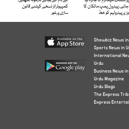
پرائسنگ میکانزم کا جائزہ لیا
کے نام کے بجائے فارمولہ لکھنے،
جائے، پیٹرول پمپ مالکان کا
کمپیوٹرائز نسخے کیلئے قانون
وزیرپیٹرولیم کو خط
سازی پرغور
Showbiz News in
Sports News in U
International Ne
Urdu
Business News in
Urdu Magazine
Urdu Blogs
The Express Tri
Express Enterta