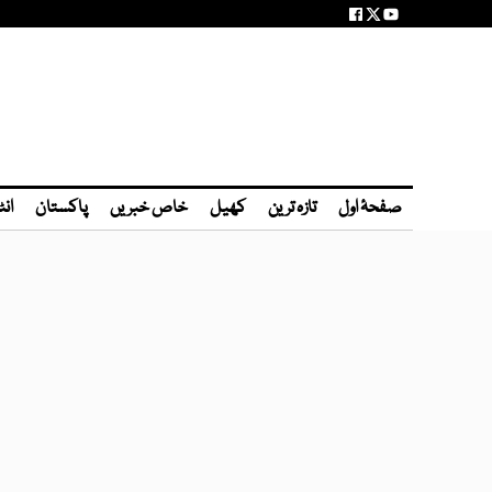
صفحۂ اول
تازہ ترین
کھیل
خاص خبریں
پاکستان
انٹ