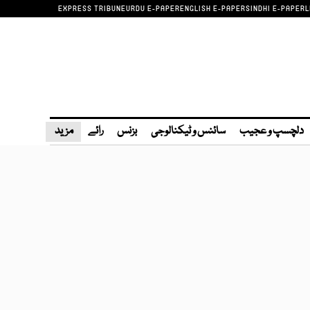
EXPRESS TRIBUNE
URDU E-PAPER
ENGLISH E-PAPER
SINDHI E-PAPER
L
دلچسپ و عجیب
سائنس و ٹیکنالوجی
بزنس
رائے
مزید