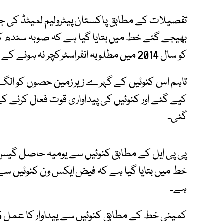
تفصیلات کے مطابق پاکستان پیٹرولیم لمیٹڈ کی 
بھیجے گئے خط میں بتایا گیا ہے کہ صوبہ سندھ
کو سال 2014 میں مطلوبہ انفراسٹرکچر نہ ہونے کے باعث بند کردیا گیا تھا۔
تاہم اس کنوئیں کے گہرے زیر زمین حصوں کو الگ 
گئی۔
ہے۔