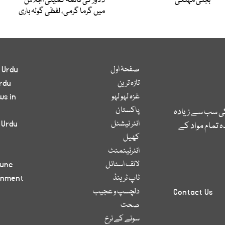
بجلی مہنگی
دلاور کی قائمہ کمیٹی اجلاس
میں گرما گرمی، لفظی گولہ باری
صفحۂ اول
 Urdu
تازہ ترین
rdu
غزہ لہو لہو
ws in
پاکستان
کی سب سے زیادہ
انٹر نیشنل
 Urdu
 تمام مواد کے
کھیل
انٹرٹینمنٹ
لائف اسٹائل
bune
ٹاپ ٹرینڈ
inment
دلچسپ و عجیب
Contact Us
صحت
سونے کے نرخ