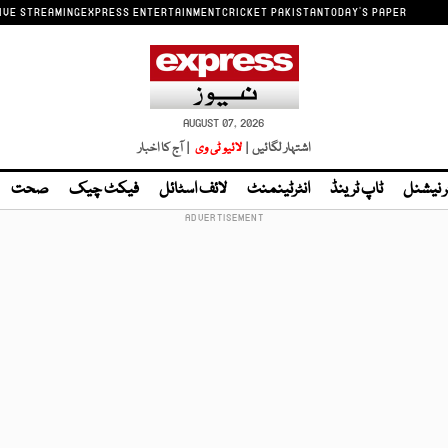
IVE STREAMING
EXPRESS ENTERTAINMENT
CRICKET PAKISTAN
TODAY'S PAPER
AUGUST 07, 2026
اشتہار لگائیں |
لائیو ٹی وی
| آج کا اخبار
ر نیشنل
ٹاپ ٹرینڈ
انٹرٹینمنٹ
لائف اسٹائل
فیکٹ چیک
صحت