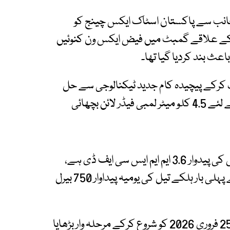
جانب سے پاکستان اسٹاک ایکس چینج کو
 کے علاقے گمبٹ میں فیض ایکس ون کنوئیں
کرکے پیچیدہ کام جدید ٹیکنالوجی سے حل
کیے گئے اور کنوئیں کی پیداواری قوت فعال کرنے کے لئے 4.5 کلو میٹر لمبی فیڈر لائن بچھائی
پی پی ایل کے مطابق کنوئیں سے یومیہ حاصل گیس کی پیدوار 3.6 ایم ایم ایس سی ایف ڈی ہے،
خط میں بتایا گیا ہے کہ فیض ایکس ون کنوئیں سے پہلی بار ہلکے تیل کی یومیہ پیداوار 750 بیرل
کمپنی خط کے مطابق کنوئیں سے پیداوار کا عمل 25 فروری 2026 کو شروع کرکے مرحلہ وار بڑھایا