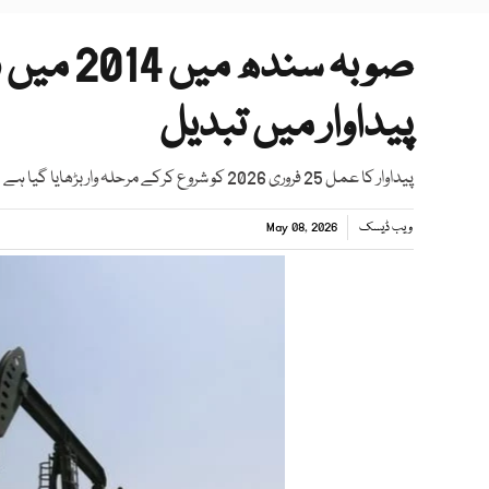
صوبہ سن
پیداوار میں تبدیل
پیداوار کا عمل 25 فروری 2026 کو شروع کرکے مرحلہ وار بڑھایا گیا ہے
ویب ڈیسک
May 08, 2026