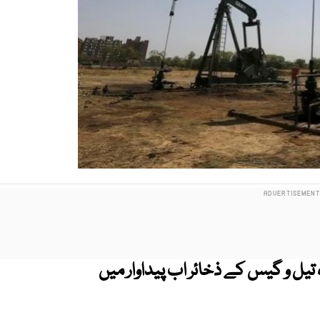
یں دریافت شدہ تیل و گیس کے ذخائر اب پیداوار میں