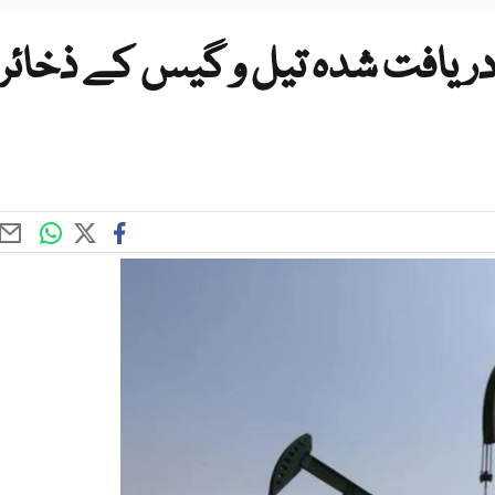
دھ میں 2014 میں دریافت شدہ تیل و گیس کے ذخائر