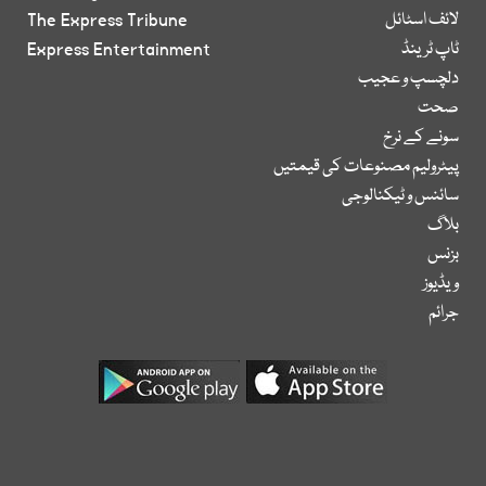
لائف اسٹائل
The Express Tribune
ٹاپ ٹرینڈ
Express Entertainment
دلچسپ و عجیب
صحت
سونے کے نرخ
پیٹرولیم مصنوعات کی قیمتیں
سائنس و ٹیکنالوجی
بلاگ
بزنس
ویڈیوز
جرائم