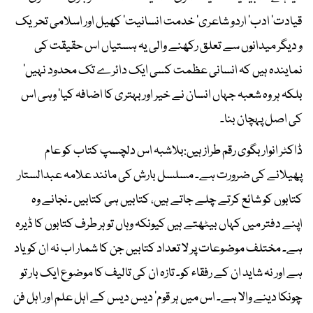
قیادت‘ ادب‘ اردو شاعری‘ خدمت انسانیت‘ کھیل اور اسلامی تحریک
و دیگر میدانوں سے تعلق رکھنے والی یہ ہستیاں اس حقیقت کی
نمایندہ ہیں کہ انسانی عظمت کسی ایک دائرے تک محدود نہیں‘
بلکہ ہر وہ شعبہ جہاں انسان نے خیر اور بہتری کا اضافہ کیا‘ وہی اس
کی اصل پہچان بنا۔
ڈاکٹر انوار بگوی رقم طراز ہیں:بلاشبہ اس دلچسپ کتاب کو عام
پھیلانے کی ضرورت ہے۔ مسلسل بارش کی مانند علامہ عبدالستار
کتابوں کو شائع کرتے چلے جاتے ہیں، کتابیں ہی کتابیں ۔نجانے وہ
اپنے دفتر میں کہاں بیٹھتے ہیں کیونکہ وہاں تو ہر طرف کتابوں کا ڈیرہ
ہے۔ مختلف موضوعات پر لا تعداد کتابیں جن کا شمار اب نہ ان کو یاد
ہے اور نہ شاید ان کے رفقاء کو۔ تازہ ان کی تالیف کا موضوع ایک بار تو
چونکا دینے والا ہے۔ اس میں ہر قوم‘ دیس دیس کے اہل علم اور اہل فن