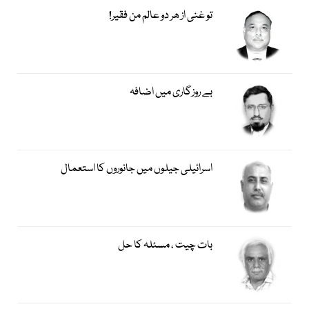
تو غنی از ھر دو عالم من فقیر!
بے روزگاری میں اضافہ
اسرائیلی جیلوں میں جانوروں کا استعمال
بات چیت ، مسئلہ کا حل