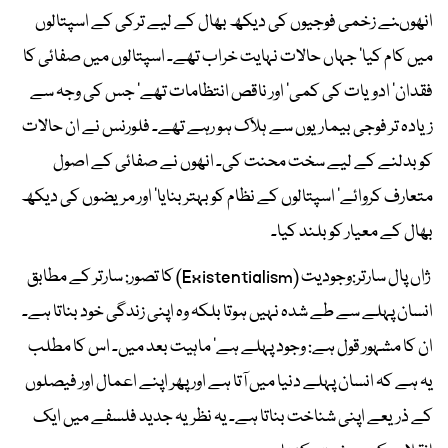
انھوںنے زخمی فوجیوں کی دیکھ بھال کے لیے ترکی کے اسپتالوں
میں کام کیا‘ جہاں حالات نہایت خراب تھے۔ اسپتالوں میں صفائی کا
فقدان‘ ادویات کی کمی‘ اور ناقص انتظامات تھے‘ جس کی وجہ سے
زیادہ تر فوجی بیماریوں سے ہلاک ہو رہے تھے۔ فلورنس نے ان حالات
کو بدلنے کے لیے سخت محنت کی۔ انھوں نے صفائی کے اصول
متعارف کروائے‘ اسپتالوں کے نظام کو بہتر بنایا‘ اور مریضوں کی دیکھ
بھال کے معیار کو بلند کیا۔
ژاں پال سارتر:وجودیت (Existentialism) کا تصور: سارتر کے مطابق
انسان پہلے سے طے شدہ نہیں ہوتا بلکہ وہ اپنی زندگی خود بناتا ہے۔
ان کا مشہور قول ہے: وجود پہلے ہے‘ ماہیت بعد میں۔ اس کا مطلب
یہ ہے کہ انسان پہلے دنیا میں آتا ہے اور پھر اپنے اعمال اور فیصلوں
کے ذریعے اپنی شناخت بناتا ہے۔ یہ نظریہ جدید فلسفے میں ایک