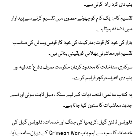
بنیادی کردار ادا کرتی ہے۔
تقسیم کام: ایک کام کو چھوٹے حصوں میں تقسیم کرنے سے پیداوار
میں اضافہ ہوتا ہے۔
بازار کی خود کار قوت: مارکیٹ کی خود کار قوتیں وسائل کی مناسب
تقسیم اور معاشرتی بھلائی کو یقینی بناتی ہیں۔
سرکاری مداخلت کا محدود کردار: حکومت صرف دفاع‘ عدلیہ اور
بنیادی انفراسٹرکچر فراہم کرے۔
یہ کتاب عالمی اقتصادیات کے لیے سنگ میل ثابت ہوئی اور اسے
جدید معاشیات کا ستون کہا جاتا ہے۔
فلورنس ٹائٹن گیل:کریمیا کی جنگ اور خدمات: فلورنس گیل کی
خدمات کا سب سے اہم باب Crimean War کے دوران سامنے آیا۔