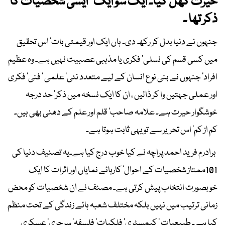
حیرت کھل گیا۔ ایک سو ایک ‘ ایسی شخصیات کا
ذکر تھا ۔
جنہوں نے دنیا بدل کر رکھ دی۔ ہاں ایک اور قیمتی بات‘ اس تحقیق
میں کسی قسم کی نسلی‘ فکری یا مذہبی عصبیت نہیں ہے۔ وہ عظیم
افراد‘ جنہوں نے بنی نوع انسان کے لیے متعدد نئی‘ علمی ‘ فنی‘ فکری
اور عملی جہتیں وا کر ڈالیں ، ان کا ایک نسخہ میں ذکر‘ حد درجہ
خوشگوار حیرت ہے۔ علامہ صاحب‘ قلم اور علم کے دھنی بھی ہیں۔
کم از کم‘ اس تحریر سے تو یہی ثابت ہوتا ہے۔
برادرم فرید احمد پراچہ نے کیا خوب درج کیا ہے۔یہ تصنیف دنیا کی
101ممتاز شخصیات کے احوال‘ کارہائے نمایاں اور اثرات کا ایک
خوبصورت انتخاب پیش کرتی ہے۔ مصنف نے ان شخصیات کو محض
زمانی ترتیب میں نہیں بلکہ مختلف شعبہ ہائے زندگی کے تحت منظم
کیا ہے۔ طبیعیات ‘ کیمسٹری‘ فلکیات‘ فلسفہ‘ سرجری‘ عسکری