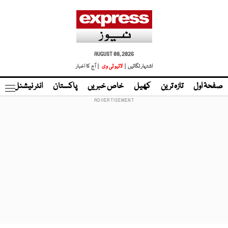
AUGUST 08, 2026
اشتہار لگائیں |
لائیو ٹی وی
| آج کا اخبار
صفحۂ اول
تازہ ترین
کھیل
خاص خبریں
پاکستان
انٹر نیشنل
ٹا