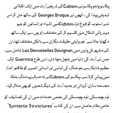
پکاسو:پابلوپکاسو نے Cubismکے ذریعے آرٹ میں ایک انقلابی
تبدیلی پیدا کی ۔ انھوں نے Georges Braque کے ساتھ مل کر اس
نئے اسلوب کو فروغ دیا۔Cubismمیں اشیاء اور انسانوں کو جیو
میٹریائی اشکال میں تقسیم کر کے مختلف زاویوں سے ایک ساتھ
دکھایا جاتا ہے‘ جو روایتی حقیقت نگاری سے بالکل مختلف تھا۔ان
کے مشہور فن پاروں میں Les Demoiselles Davignon شامل ہے۔
جس نے آرٹ کی دنیا میں ہلچل مچا دی۔ اسی طرح Guernica ایک
عظیم شاہکار ہے جو جنگ کی تباہی اور انسانی المیے کو طاقتور انداز
میں پیش کرتا ہے۔ پکاسو کے Cubismنے نہ صرف پینٹنگ بلکہ
مجسمہ سازی‘ ڈیزائن اور جدید آرٹ کے دیگر شعبوں کو بھی متاثر کیا۔
نوم چومسکی: نوم چومسکی کی علمی خدمات میں ان کی تصانیف کو
خاص مقام حاصل ہے۔ ان کی کتاب ’’Syntactic Strutctures‘‘