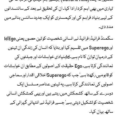
تیاری میں بھی اہم کردار ادا کیا۔ ان کی تحقیق نے بعد کے سائنسدانوں
کے لیے بنیاد فراہم کی اور کیمسٹری کو ایک جدید سائنس بنانے میں
مدد دی۔
سگمنڈ فرائیڈ: فرائیڈ نے انسانی شخصیت کو تین حصوں یعنی Id‘Ego
اور Superego میں تقسیم کیا اور بتایا کہ انسان کی زندگی ان تینوں
کے درمیان توازن کا نام ہے۔ Idبنیادی خواہشات اور جبلتوں کی
نمائندگی کرتا ہے۔ Ego حقیقت کے اصولوں کے مطابق ان خواہشات
کو قابو میں رکھتا ہے‘ جب کہ Superegoاخلاقی اقدار اور سماجی
اصولوں کی نمائندگی کرتا ہے۔ یہ تینوں عناصر مسلسل ایک
دوسرے کے ساتھ کشمکش میں رہتے ہیں اور یہی کمشکش انسانی
شخصیت کو تشکیل دیتی ہے‘ جسے فرائیڈ نے انتہائی گہرائی کے
ساتھ بیان کیا۔