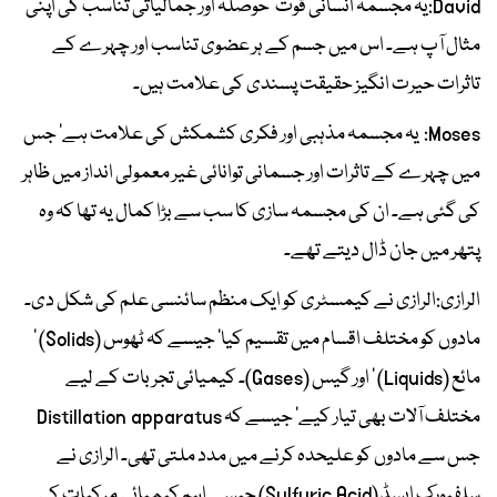
David:یہ مجسمہ انسانی قوت‘ حوصلہ اور جمالیاتی تناسب کی اپنی
مثال آپ ہے۔ اس میں جسم کے ہر عضوی تناسب اور چہرے کے
تاثرات حیرت انگیز حقیقت پسندی کی علامت ہیں۔
Moses: یہ مجسمہ مذہبی اور فکری کشمکش کی علامت ہے‘ جس
میں چہرے کے تاثرات اور جسمانی توانائی غیر معمولی انداز میں ظاہر
کی گئی ہے۔ ان کی مجسمہ سازی کا سب سے بڑا کمال یہ تھا کہ وہ
پتھر میں جان ڈال دیتے تھے۔
الرازی:الرازی نے کیمسٹری کو ایک منظم سائنسی علم کی شکل دی۔
مادوں کو مختلف اقسام میں تقسیم کیا‘ جیسے کہ ٹھوس (Solids) ‘
مائع (Liquids) ‘ اور گیس (Gases)۔ کیمیائی تجربات کے لیے
مختلف آلات بھی تیار کیے‘ جیسے کہ Distillation apparatus
جس سے مادوں کو علیحدہ کرنے میں مدد ملتی تھی۔ الرازی نے
سلفیورک ایسڈ (Sulfuric Acid) جیسے اہم کیمیائی مرکبات کی