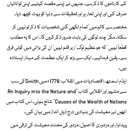
کے کارناموں کا ذکر ہے۔ جنہوں نے اپنے مقصد کیلیے اپنی توانائیاں
صرف کیں اور اپنی تحاریر اور تحقیقات سے دنیا کو بہت کچھ دیا۔
مختصر سے کالم میں‘ تمام لکھی گئی شخصیات کا ذکر تو نہیں کر
سکتا۔ مگر‘ چند لوگوں کی بابت ضرور ذکر کروں گا۔ اس کا یہ مطلب
قطعاً نہیں ‘ کہ جو عظیم لوگ‘ زیر قلم نہیں‘ ان کی بڑائی میں کوئی فرق
ہے۔ یقین فرمائیے۔ ایک سے بڑھ کر ایک عظمت کے مینار ایستادہ
ہیں۔
ایڈم اسمتھ:اقتصادیات میں انقلاب: 1776ء میں Smithکی سب
سے مشہور اور انقلابی کتاب ’’An Inquiry into the Nature and
Causes of the Wealth of Nations‘‘ شائع ہوئی۔ اس کتاب میں
انھوں نے معیشت کی بنیادیں درج ذیل انداز میں بیان کیں۔
پیداوار اور مزدوری کا اصول: مزدور کی محنت معیشت کی ترقی میں