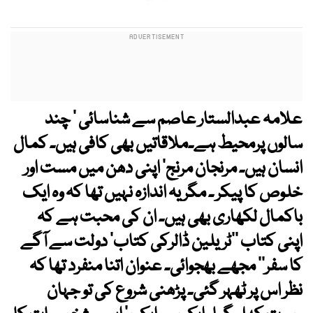
علامہ عبدالستار عاصم سے شناسائی ‘ چند
سالوں پرمحیط ہے۔ملاقاتیں بھی کافی ہیں۔ کمال
انسان ہیں۔ مرنجان مرنج‘ اپنی دھن میں مست اور
خلوص کا پیکر ۔ مگر یہ اندازہ نہیں تھا کہ وہ ایک
باکمال لکھاری بھی ہیں۔ ان کی محبت ہے کہ
اپنی کتاب ’’ٹریلین ڈالرکی کتاب‘ دولت سے آگے
کا سفر‘‘ مجھے بھجوائی۔ عنوان اتنا منفرد تھا کہ
نظر اس پر ٹھہر گئی۔ پڑھنی شروع کی تو جہان