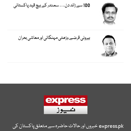
100 سے زائد دن… سمندر کے بیچ قید پاکستانی
بیرونی قرضے،بڑھتی مہنگائی اور معاشی بحران
express.pk
خبروں اور حالات حاضرہ سے متعلق پاکستان کی