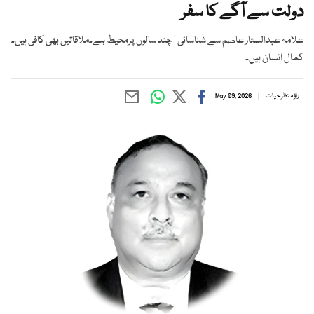
دولت سے آگے کا سفر
علامہ عبدالستار عاصم سے شناسائی ‘ چند سالوں پرمحیط ہے۔ملاقاتیں بھی کافی ہیں۔
کمال انسان ہیں۔
راؤ منظر حیات
May 09, 2026