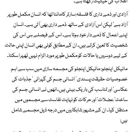
انقلاب کی حیثیت رکھتا ہے۔
آزادی اور ذمے داری کا فلسفہ:سارتر کاماننا تھا کہ انسان مکمل طور پر
آزاد ہے‘ لیکن اس آزادی کے ساتھ ذمے داری بھی آتی ہے۔ انسان
اپنے اعمال کا ذمے دار خود ہوتا ہے۔ اس کے فیصلے ہی اس کی
شخصیت کا تعین کرتے ہیں۔ ان کے مطابق کوئی بھی انسان اپنی حالت
کے لیے دوسروں یا حالات کو مکمل طور پر مورد الزام نہیں ٹھہرا سکتا۔
مائیکل اینجلو: مائیکل اینجلو کی مجسمہ سازی میں سب سے اہم
خصوصیات حقیقت پسندی ‘ انسانی جسم کی گہرائی ‘ جذبات کی
عکاسی‘ اور تناسب کی باریک بینی ہیں۔انھوں نے انسانی جسم کی
ساخت‘ عضلات‘ اور حرکات کو نہایت نفاست سے مجسموں میں
منتقل کیا۔ ان کے مشہور شاہکاروں میں درجہ ذیل مجسمے شامل
ہیں: