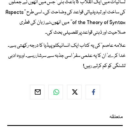
لسانیات میں ایک انقلاب کا باعث بنی ‘ جس میں انھوں نے جملوں
کی ساخت اور تبدیلیاتی قواعد کی وضاحت کی۔ اسی طرح ’’ Aspects
of the Theory of Syntax‘‘ میں انھوںنے زبان کی فطری
صلاحیت اور ذہنی قواعد پر تفصیلی بحث کی۔
علامہ عاصم‘ کی یہ کتاب ایک انسائیکلوپیڈیا کا درجہ رکھتی ہے۔
خدا کرے‘ ان کا یہ علمی سفر‘ اسی جذبہ سے سرشار رہے۔ اوروہ ادبی
تشنگی کو کم کرتے رہیں!
متعلقہ