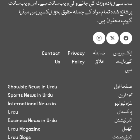
سب سے زیادہ وزٹ کی جانے والی ویب سائٹ ہے۔ اس ویب سائٹ
پر شائع شدہ تمام مواد کے جملہ حقوق بحق ایکسپریس میڈیا
گروپ محفوظ ہیں۔
ایکسپریس
ضابطہ
Privacy
Contact
کے بارے
اخلاق
Policy
Us
میں
صفحۂ اول
Showbiz News in Urdu
تازہ ترین
Sports News in Urdu
غزہ لہو لہو
International News in
پاکستان
Urdu
انٹر نیشنل
Business News in Urdu
کھیل
Urdu Magazine
انٹرٹینمنٹ
Urdu Blogs