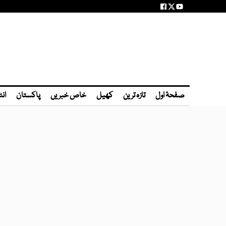
صفحۂ اول
تازہ ترین
کھیل
خاص خبریں
پاکستان
انٹ