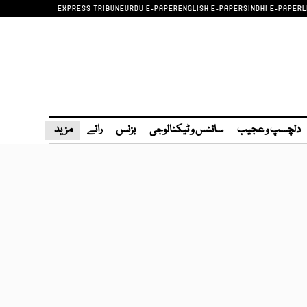
EXPRESS TRIBUNE
URDU E-PAPER
ENGLISH E-PAPER
SINDHI E-PAPER
L
دلچسپ و عجیب
سائنس و ٹیکنالوجی
بزنس
رائے
مزید