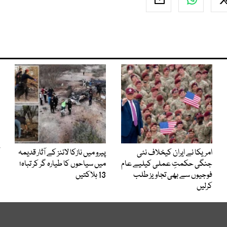
امریکا نے ایران کیخلاف نئی
پیرو میں نازکا لائنز کے آثار قدیمہ
جنگی حکمتِ عملی کیلیے عام
میں سیاحوں کا طیارہ گر کر تباہ؛
فوجیوں سے بھی تجاویز طلب
13 ہلاکتیں
کرلیں