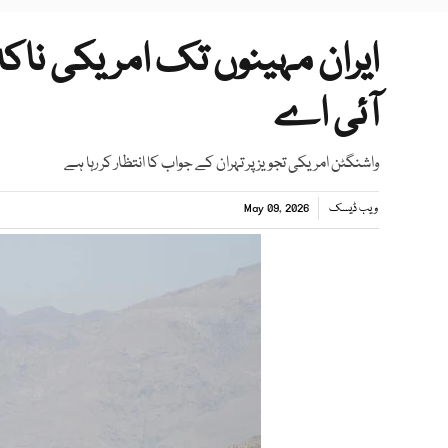
ایران مہینوں تک امریکی ناک
آئی اے
واشنگٹن امریکی تجویز پر تہران کے جواب کا انتظار کر رہا ہے
ویب ڈیسک
May 09, 2026