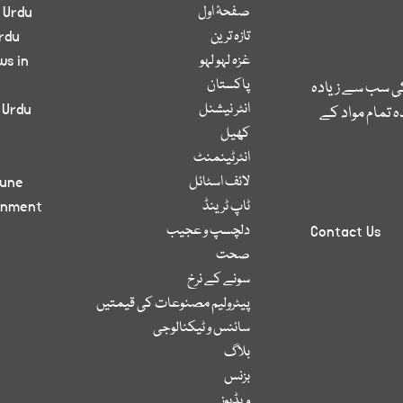
صفحۂ اول
 Urdu
تازہ ترین
rdu
غزہ لہو لہو
ws in
پاکستان
کی سب سے زیادہ
انٹر نیشنل
 Urdu
 تمام مواد کے
کھیل
انٹرٹینمنٹ
لائف اسٹائل
bune
ٹاپ ٹرینڈ
inment
دلچسپ و عجیب
Contact Us
صحت
سونے کے نرخ
پیٹرولیم مصنوعات کی قیمتیں
سائنس و ٹیکنالوجی
بلاگ
بزنس
ویڈیوز