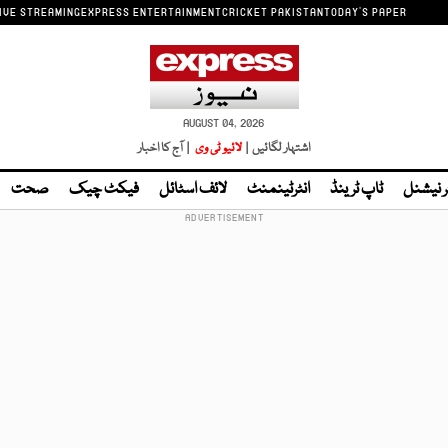
IVE STREAMING
EXPRESS ENTERTAINMENT
CRICKET PAKISTAN
TODAY'S PAPER
AUGUST 04, 2026
اشتہار لگائیں |
لائیو ٹی وی
| آج کا اخبار
ر نیشنل
ٹاپ ٹرینڈ
انٹرٹینمنٹ
لائف اسٹائل
فیکٹ چیک
صحت