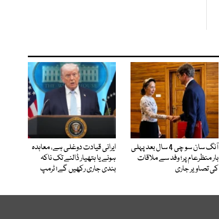
آنگ سان سو چی 4 سال بعد پہلی
ایرانی قیادت دوغلی ہے، معاہدہ
بار منظرعام پر؛ وفد سے ملاقات
ہونے یا ہتھیار ڈالنے تک ناکہ
کی تصاویر جاری
بندی جاری رکھیں گے؛ ٹرمپ