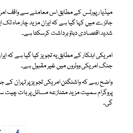
میڈیا رپورٹس کے مطابق اس معاملے سے واقف امریک
جائزے میں کہا گیا ہے کہ ایران مزید چار ماہ تک ا
شدید اقتصادی دباؤ برداشت کرسکتا ہے۔
امریکی اہلکار کے مطابق یہ تجویز کیا گیا ہے کہ ایران
جنگ امریکی ووٹروں میں غیر مقبول ہے۔
واضح رہے کہ واشنگٹن امریکی تجویز پر تہران کے جواب
پروگرام سمیت مزید متنازعہ مسائل پر بات چیت س
گی۔