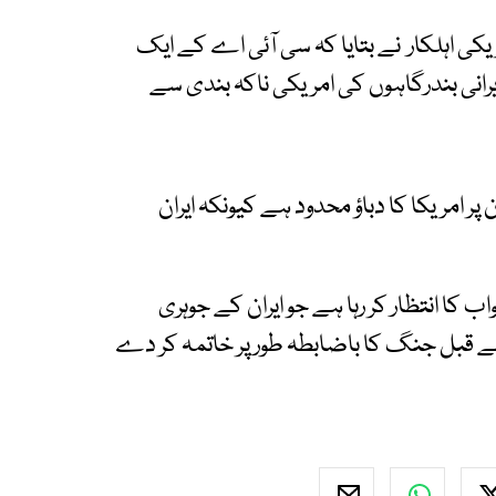
ی اہلکار نے بتایا کہ سی آئی اے کے ایک
یرانی بندرگاہوں کی امریکی ناکہ بندی سے
 پر امریکا کا دباؤ محدود ہے کیونکہ ایران
 کا انتظار کر رہا ہے جو ایران کے جوہری
ے قبل جنگ کا باضابطہ طور پر خاتمہ کر دے