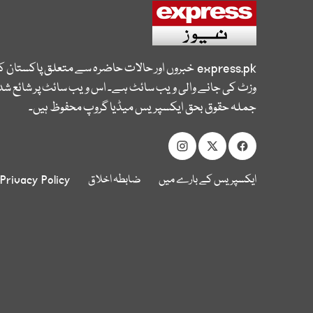
express.pk
خبروں اور حالات حاضرہ سے متعلق پاکستان 
وزٹ کی جانے والی ویب سائٹ ہے۔ اس ویب سائٹ پر شائع شدہ
جملہ حقوق بحق ایکسپریس میڈیا گروپ محفوظ ہیں۔
ایکسپریس کے بارے میں
ضابطہ اخلاق
Privacy Policy