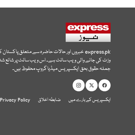
express.pk
خبروں اور حالات حاضرہ سے متعلق پاکستان 
وزٹ کی جانے والی ویب سائٹ ہے۔ اس ویب سائٹ پر شائع شدہ
جملہ حقوق بحق ایکسپریس میڈیا گروپ محفوظ ہیں۔
ایکسپریس کے بارے میں
ضابطہ اخلاق
Privacy Policy