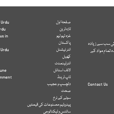
صفحۂ اول
 Urdu
تازہ ترین
rdu
غزہ لہو لہو
ws in
پاکستان
کی سب سے زیادہ
انٹر نیشنل
 Urdu
 تمام مواد کے
کھیل
انٹرٹینمنٹ
لائف اسٹائل
bune
ٹاپ ٹرینڈ
inment
دلچسپ و عجیب
Contact Us
صحت
سونے کے نرخ
پیٹرولیم مصنوعات کی قیمتیں
سائنس و ٹیکنالوجی