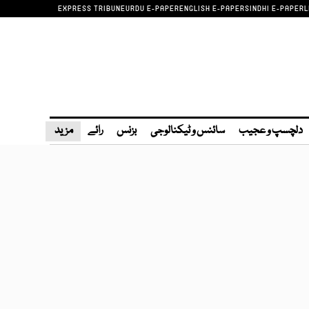
EXPRESS TRIBUNE
URDU E-PAPER
ENGLISH E-PAPER
SINDHI E-PAPER
L
دلچسپ و عجیب
سائنس و ٹیکنالوجی
بزنس
رائے
مزید