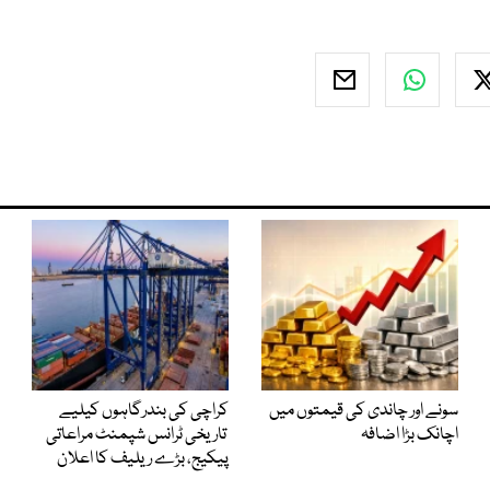
سونے اور چاندی کی قیمتوں میں
کراچی کی بندرگاہوں کیلیے
اچانک بڑا اضافہ
تاریخی ٹرانس شپمنٹ مراعاتی
پیکیج، بڑے ریلیف کا اعلان