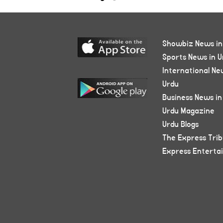
Showbiz News in
Sports News in U
International Ne
Urdu
Business News in
Urdu Magazine
Urdu Blogs
The Express Tri
Express Enterta