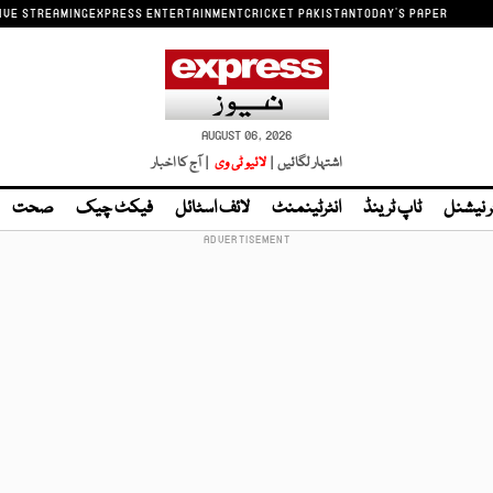
IVE STREAMING
EXPRESS ENTERTAINMENT
CRICKET PAKISTAN
TODAY'S PAPER
AUGUST 06, 2026
اشتہار لگائیں |
لائیو ٹی وی
| آج کا اخبار
ر نیشنل
ٹاپ ٹرینڈ
انٹرٹینمنٹ
لائف اسٹائل
فیکٹ چیک
صحت