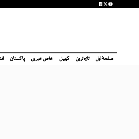
صفحۂ اول
تازہ ترین
کھیل
خاص خبریں
پاکستان
انٹ