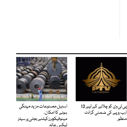
پی ٹی وی کو چلانے کے لیے 13
اسٹیل مصنوعات مزید مہنگی
ارب روپے کی ضمنی گرانٹ
ہونے کا امکان،
منظور
مینوفیکچررزکیلئے بجلی پر سیلز
ٹیکس عائد