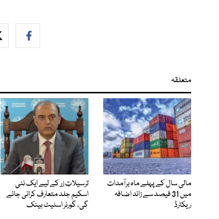
متعلقہ
مالی سال کے پہلے ماہ برآمدات
ترسیلاتِ زر کے لیے ایک نئی
میں 31 فیصد سے زائد اضافہ
اسکیم جلد متعارف کرائی جائے
ریکارڈ
گی، گورنر اسٹیٹ بینک