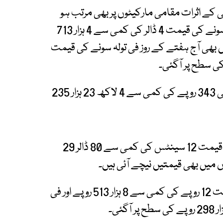
کے اثرات مقامی مارکیٹوں پر بھی مرتب ہو
رہے ہیں۔ بین الاقوامی بلین مارکیٹ میں فی اونس سونے کی قیمت 4 ڈالر کی کمی سے 4 ہزار 713
ں بھی آج ہفتے کے روز فی تولہ سونے کی قیمت
اسی طرح ملک میں فی 10 گرام سونے کی قیمت بھی 343 روپے کی کمی سے 4 لاکھ 23 ہزار 235
مزید برآں عالمی مارکیٹ میں فی اونس چاندی کی قیمت 12 سینٹس کی کمی سے 80 ڈالر 29
میں بھی قیمتیں نیچے آئی ہیں۔
مقامی صرافہ مارکیٹوں میں فی تولہ چاندی کی قیمت 12 روپے کی کمی سے 8 ہزار 513 روپے اور فی