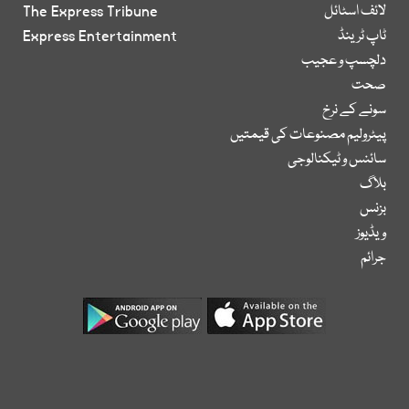
لائف اسٹائل
The Express Tribune
ٹاپ ٹرینڈ
Express Entertainment
دلچسپ و عجیب
صحت
سونے کے نرخ
پیٹرولیم مصنوعات کی قیمتیں
سائنس و ٹیکنالوجی
بلاگ
بزنس
ویڈیوز
جرائم