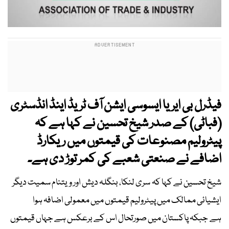
فیڈرل بی ایریا ایسوسی ایشن آف ٹریڈ اینڈ انڈسٹری
(فباٹی) کے صدر شیخ تحسین نے کہا ہے کہ
پیٹرولیم مصنوعات کی قیمتوں میں ریکارڈ
اضافے نے صنعتی شعبے کی کمر توڑ دی ہے۔
شیخ تحسین نے کہا کہ سری لنکا، بنگلہ دیش اور ویتنام سمیت دیگر
ایشیائی ممالک میں پیٹرولیم قیمتوں میں معمولی اضافہ ہوا
ہے جبکہ پاکستان میں صورتحال اس کے برعکس ہے جہاں قیمتوں