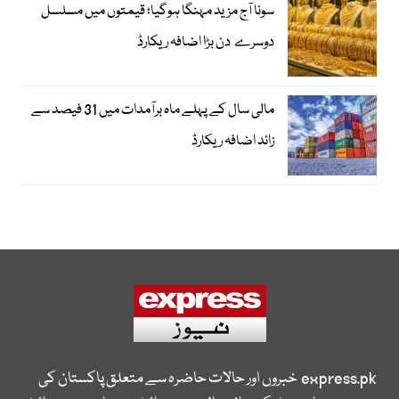
سونا آج مزید مہنگا ہوگیا؛ قیمتوں میں مسلسل
دوسرے دن بڑا اضافہ ریکارڈ
مالی سال کے پہلے ماہ برآمدات میں 31 فیصد سے
زائد اضافہ ریکارڈ
express.pk
خبروں اور حالات حاضرہ سے متعلق پاکستان کی