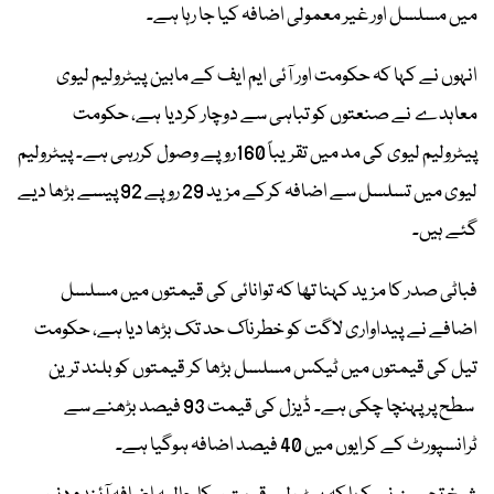
میں مسلسل اور غیر معمولی اضافہ کیا جا رہا ہے۔
انہوں نے کہا کہ حکومت اور آئی ایم ایف کے مابین پیٹرولیم لیوی
معاہدے نے صنعتوں کو تباہی سے دوچار کردیا ہے، حکومت
پیٹرولیم لیوی کی مد میں تقریباً 160روپے وصول کررہی ہے۔ پیٹرولیم
لیوی میں تسلسل سے اضافہ کرکے مزید 29 روپے 92 پیسے بڑھا دیے
گئے ہیں۔
فباٹی صدر کا مزید کہنا تھا کہ توانائی کی قیمتوں میں مسلسل
اضافے نے پیداواری لاگت کو خطرناک حد تک بڑھا دیا ہے، حکومت
تیل کی قیمتوں میں ٹیکس مسلسل بڑھا کر قیمتوں کو بلند ترین
سطح پر پہنچا چکی ہے۔ ڈیزل کی قیمت 93 فیصد بڑھنے سے
ٹرانسپورٹ کے کرایوں میں 40 فیصد اضافہ ہوگیا ہے۔