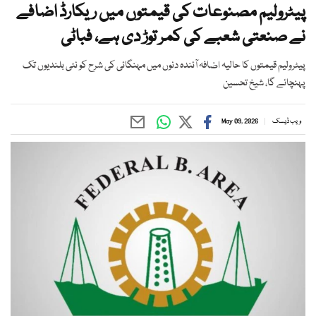
پیٹرولیم مصنوعات کی قیمتوں میں ریکارڈ اضافے
نے صنعتی شعبے کی کمر توڑ دی ہے، فباٹی
پیٹرولیم قیمتوں کا حالیہ اضافہ آئندہ دنوں میں مہنگائی کی شرح کو نئی بلندیوں تک
پہنچائے گا، شیخ تحسین
ویب ڈیسک
May 09, 2026