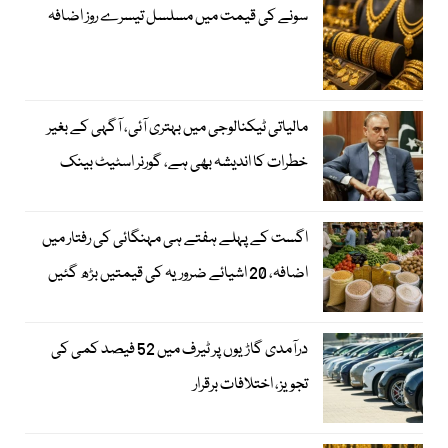
سونے کی قیمت میں مسلسل تیسرے روز اضافہ
مالیاتی ٹیکنالوجی میں بہتری آئی، آگہی کے بغیر
خطرات کا اندیشہ بھی ہے، گورنر اسٹیٹ بینک
اگست کے پہلے ہفتے ہی مہنگائی کی رفتار میں
اضافہ، 20 اشیائے ضروریہ کی قیمتیں بڑھ گئیں
درآمدی گاڑیوں پر ٹیرف میں 52 فیصد کمی کی
تجویز، اختلافات برقرار