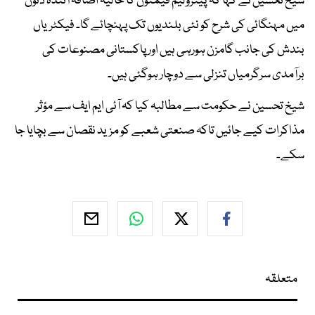
شیخ تحسین نے کہا کہ پیٹرولیم قیمتوں کا حالیہ اضافہ آئندہ دنوں
میں مہنگائی کی شرح کو نئی بلندیوں تک پہنچائے گا۔ فیکٹریاں
بندش کی جانب گامزن ہورہی ہیں اور پاکستانی مصنوعات کی
برآمدی سرگرمیاں تنزلی سے دوچار ہوگئی ہیں۔
شیخ تحسین نے حکومت سے مطالبہ کیا کہ آئی ایم ایف سے مؤثر
مذاکرات کیے جائیں تاکہ صنعتی شعبے کو مزید نقصان سے بچایا جا
سکے۔
متعلقہ