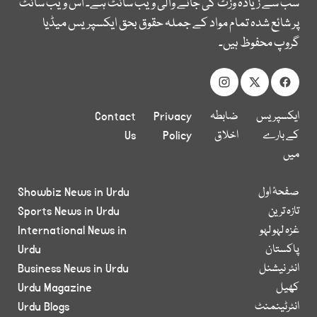
سب سے زیادہ وزٹ کی جانے والی ویب سائٹ ہے۔ اس ویب سائٹ
پر شائع شدہ تمام مواد کے جملہ حقوق بحق ایکسپریس میڈیا
گروپ محفوظ ہیں۔
ایکسپریس
ضابطہ
Privacy
Contact
کے بارے
اخلاق
Policy
Us
میں
صفحۂ اول
Showbiz News in Urdu
تازہ ترین
Sports News in Urdu
غزہ لہو لہو
International News in
پاکستان
Urdu
انٹر نیشنل
Business News in Urdu
کھیل
Urdu Magazine
انٹرٹینمنٹ
Urdu Blogs