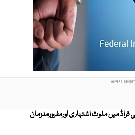
راڈ میں ملوث اشتہاری اورمفرورملزمان