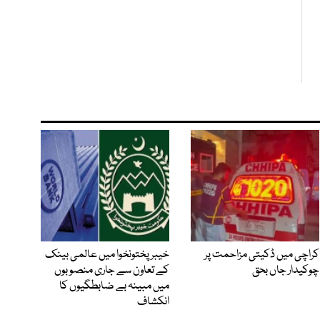
کراچی میں ڈکیتی مزاحمت پر
خیبرپختونخوا میں عالمی بینک
چوکیدار جاں بحق
کے تعاون سے جاری منصوبوں
میں مبینہ بے ضابطگیوں کا
انکشاف