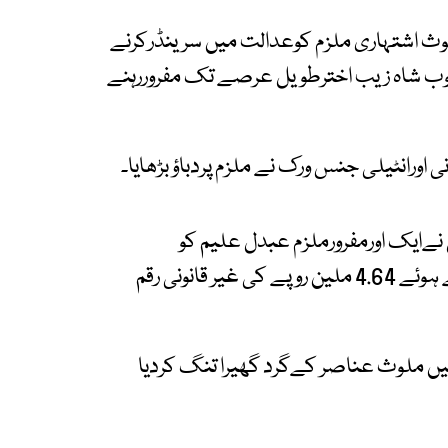
لوث اشتہاری ملزم کوعدالت میں سرینڈرکرنے
وب شاہ زیب اخترطویل عرصے تک مفروررہنے
 اورانٹیلی جنس ورک نے ملزم پردباؤ بڑھایا۔
ےایک اورمفرورملزم عبدل علیم کو
گرفتارکرلیا، ملزم جعلی و فرضی ذرائع استعمال کرتے ہوئے 4.64 ملین روپے کی غیر قانونی رقم
 میں ملوث عناصر کےگرد گھیرا تنگ کردیا