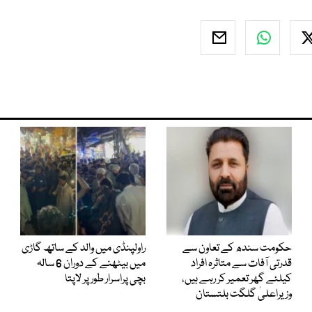
حکومت سندھ کے تعاون سے
راولپنڈی میں والد کے ساتھ گاڑی
قدرتی آفات سے متاثرہ افراد
میں بیٹھنے کے دوران 6 سالہ
کیلئے گھر تعمیر کر رہے ہیں،
بچی پراسرار طور پر لاپتا
وزیراعلیٰ گلگت بلتستان