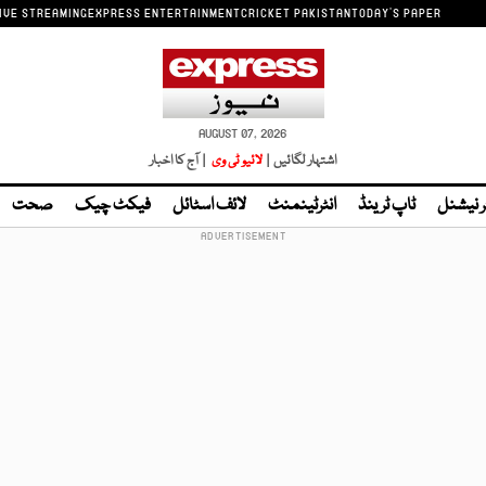
IVE STREAMING
EXPRESS ENTERTAINMENT
CRICKET PAKISTAN
TODAY'S PAPER
AUGUST 07, 2026
اشتہار لگائیں |
لائیو ٹی وی
| آج کا اخبار
ر نیشنل
ٹاپ ٹرینڈ
انٹرٹینمنٹ
لائف اسٹائل
فیکٹ چیک
صحت