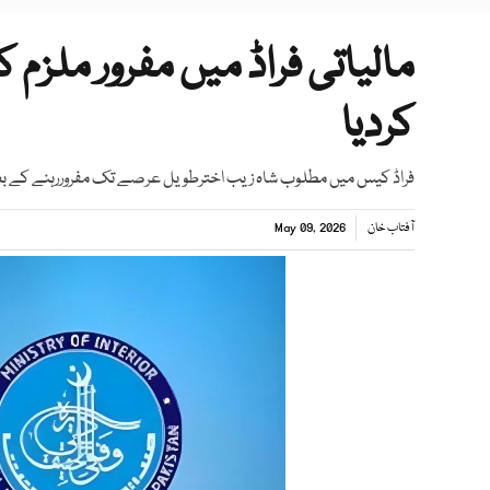
مالیاتی فراڈ میں مفرور ملزم ک
کردیا
فراڈ کیس میں مطلوب شاہ زیب اخترطویل عرصے تک مفروررہنے کے بع
آفتاب خان
May 09, 2026