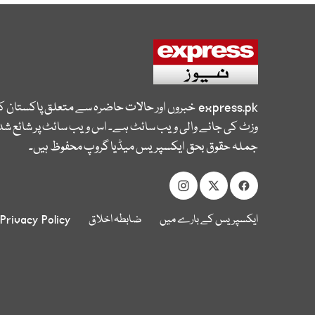
express.pk
خبروں اور حالات حاضرہ سے متعلق پاکستان 
وزٹ کی جانے والی ویب سائٹ ہے۔ اس ویب سائٹ پر شائع شدہ
جملہ حقوق بحق ایکسپریس میڈیا گروپ محفوظ ہیں۔
ایکسپریس کے بارے میں
ضابطہ اخلاق
Privacy Policy