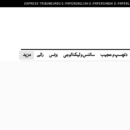
EXPRESS TRIBUNE
URDU E-PAPER
ENGLISH E-PAPER
SINDHI E-PAPER
L
دلچسپ و عجیب
سائنس و ٹیکنالوجی
بزنس
رائے
مزید