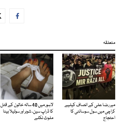
متعلقہ
میر رضا علی کے انصاف کیلیے
لاہور میں 40 سالہ خاتون کے قتل
کراچی میں سول سوسائٹی کا
کا ڈراپ سین، شوہر اور سوتیلا بیٹا
احتجاج
ملوث نکلے