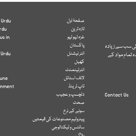
صفحۂ اول
 Urdu
تازہ ترین
rdu
غزہ لہو لہو
ws in
پاکستان
کی سب سے زیادہ
انٹر نیشنل
 Urdu
 تمام مواد کے
کھیل
انٹرٹینمنٹ
لائف اسٹائل
bune
ٹاپ ٹرینڈ
inment
دلچسپ و عجیب
Contact Us
صحت
سونے کے نرخ
پیٹرولیم مصنوعات کی قیمتیں
سائنس و ٹیکنالوجی
بلاگ