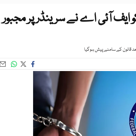
و ایف آئی اے نے سرینڈر پر مجبور
د قانون کے سامنے پیش ہوگیا