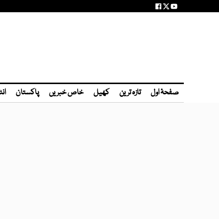
صفحۂ اول
تازہ ترین
کھیل
خاص خبریں
پاکستان
انٹ