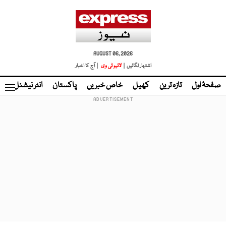
AUGUST 06, 2026
اشتہار لگائیں |
لائیو ٹی وی
| آج کا اخبار
صفحۂ اول
تازہ ترین
کھیل
خاص خبریں
پاکستان
انٹر نیشنل
ٹا