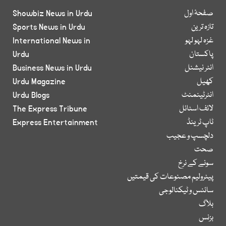
صفحۂ اول
Showbiz News in Urdu
تازہ ترین
Sports News in Urdu
غزہ لہو لہو
International News in
پاکستان
Urdu
انٹر نیشنل
Business News in Urdu
کھیل
Urdu Magazine
انٹرٹینمنٹ
Urdu Blogs
لائف اسٹائل
The Express Tribune
ٹاپ ٹرینڈ
Express Entertainment
دلچسپ و عجیب
صحت
سونے کے نرخ
پیٹرولیم مصنوعات کی قیمتیں
سائنس و ٹیکنالوجی
بلاگ
بزنس