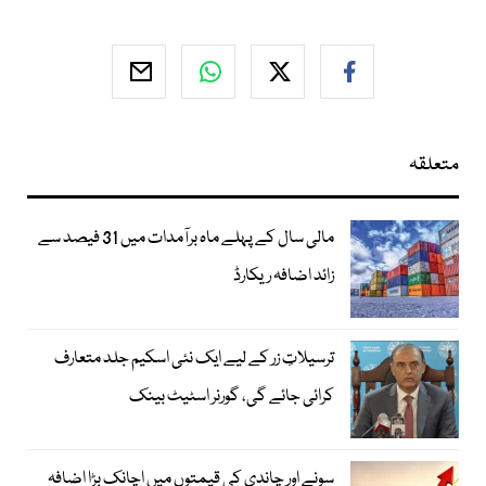
متعلقہ
مالی سال کے پہلے ماہ برآمدات میں 31 فیصد سے
زائد اضافہ ریکارڈ
ترسیلاتِ زر کے لیے ایک نئی اسکیم جلد متعارف
کرائی جائے گی، گورنر اسٹیٹ بینک
سونے اور چاندی کی قیمتوں میں اچانک بڑا اضافہ