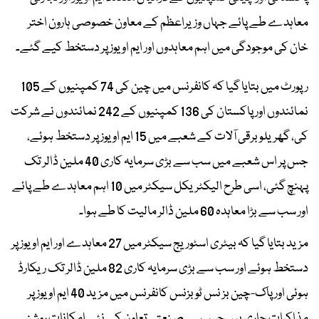
معاہدے طے پائے جہاں وزیراعظم کے معاون خصوصی ہارون اختر
خان کی موجودگی میں اہم معاہدوں اور ایم او یوز پر دستخط کیے گئے۔
رپورٹ میں بتایا گیا کہ کانفرنس میں چین کی 74 کمپنیوں کے 105
نمائندوں اور پاکستان کی 136 کمپنیوں کے 242 نمائندوں نے شرکت
کی، گھریلو برقی آلات کے شعبے میں 15 ایم او یوز پر دستخط ہوئے،
جس پر اس شعبے میں سب سے بڑی سرمایہ کاری 40 ملین ڈالر تک
پہنچ گئی، اسی طرح الیکٹریکل سیکٹر میں 10 اہم معاہدے طے پائے
اور سب سے بڑا معاہدہ 60 ملین ڈالر مالیت کا طے ہوا۔
مزید بتایا گیا کہ بیٹری اسٹوریج سیکٹر میں 27 معاہدے اور ایم او یوز پر
دستخط ہوئے اور سب سے بڑی سرمایہ کاری 82 ملین ڈالر تک ریکارڈ
ہوئی اور پاک-چین بز نس ٹو بزنس کانفرنس میں مزید 40 ایم او یوز پر
مذاکرات جاری ہیں جس سے صنعتی تعاون کے نئے امکانات روشن