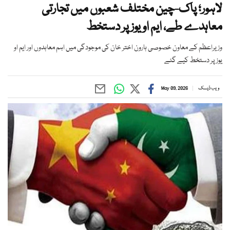
لاہور؛ پاک-چین مختلف شعبوں میں تجارتی
معاہدے طے، ایم او یوز پر دستخط
وزیراعظم کے معاون خصوصی ہارون اختر خان کی موجودگی میں اہم معاہدوں اور ایم او
یوز پر دستخط کیے گئے
ویب ڈیسک
May 09, 2026