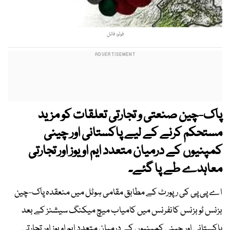
فوٹو: فائل
پاک-چین صنعتی و تجارتی تعلقات کو مزید
مستحکم کرنے کے لیے پاکستانی اور چینی
کمپنیوں کے درمیان متعدد ایم او یوز اور تجارتی
معاہدے طے پا گئے۔
اے پی پی کی رپورٹ کے مطابق مقامی ہوٹل میں منعقدہ پاک-چین
بزنس ٹو بزنس کانفرنس میں کامیاب میچ میکنگ سیشنز کے بعد
پاکستانی اور چینی کمپنیوں کے درمیان متعدد ایم او یوز اور تجارتی