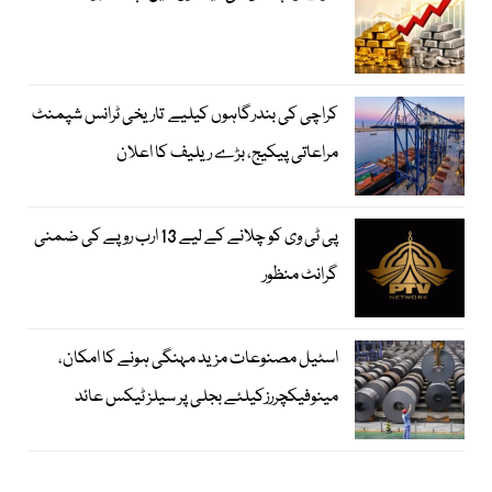
کراچی کی بندرگاہوں کیلیے تاریخی ٹرانس شپمنٹ
مراعاتی پیکیج، بڑے ریلیف کا اعلان
پی ٹی وی کو چلانے کے لیے 13 ارب روپے کی ضمنی
گرانٹ منظور
اسٹیل مصنوعات مزید مہنگی ہونے کا امکان،
مینوفیکچررزکیلئے بجلی پر سیلز ٹیکس عائد