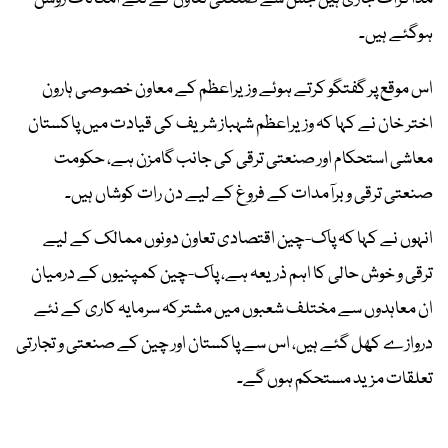
ہوگئے ہیں۔
اس موقع پر گفتگو کرتے ہوئے وزیراعظم کے معاون خصوصی ہارون
اختر خان نے کہا کہ وزیراعظم شہباز شریف کی قیادت میں پاکستان
معاشی استحکام اور صنعتی ترقی کی جانب گامزن ہے، حکومت
صنعتی ترقی و برآمدات کے فروغ کے لیے دن رات کوشاں ہیں۔
انہوں نے کہا کہ پاک-چین اقتصادی تعاون دونوں ممالک کے لیے
ترقی و خوش حالی کا اہم ذریعہ ہے، پاک-چین کمپنیوں کے درمیان
ان معاہدوں سے مختلف شعبوں میں مشترکہ سرمایہ کاری کے نئے
دروازے کھل گئے ہیں، اس سے پاکستان اور چین کے صنعتی و تجارتی
تعلقات مزید مستحکم ہوں گے۔