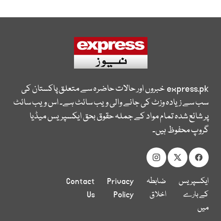
express.pk
خبروں اور حالات حاضرہ سے متعلق پاکستان کی
سب سے زیادہ وزٹ کی جانے والی ویب سائٹ ہے۔ اس ویب سائٹ
پر شائع شدہ تمام مواد کے جملہ حقوق بحق ایکسپریس میڈیا
گروپ محفوظ ہیں۔
ایکسپریس
ضابطہ
Privacy
Contact
کے بارے
اخلاق
Policy
Us
میں