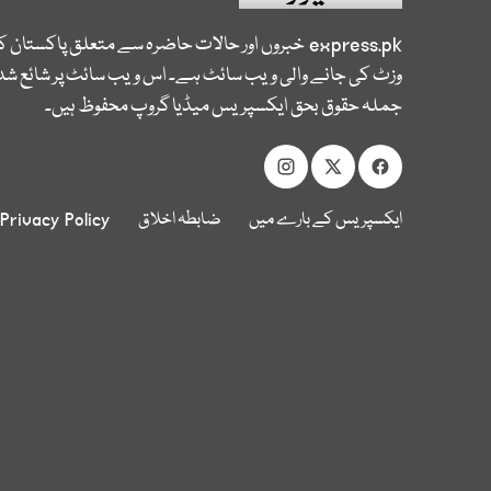
express.pk
خبروں اور حالات حاضرہ سے متعلق پاکستان 
وزٹ کی جانے والی ویب سائٹ ہے۔ اس ویب سائٹ پر شائع شدہ
جملہ حقوق بحق ایکسپریس میڈیا گروپ محفوظ ہیں۔
ایکسپریس کے بارے میں
ضابطہ اخلاق
Privacy Policy