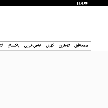
صفحۂ اول
تازہ ترین
کھیل
خاص خبریں
پاکستان
انٹ