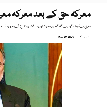
معرکہ حق کے بعد معرکہ معی
تاریخ نے ثابت کیا ہے کہ کمزور معیشتیں طاقت ور دفاع کے باوجود قائم 
ویب ڈیسک
May 09, 2026