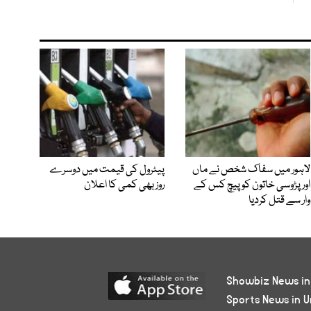
لاہور میں سفاک شخص نے ماں
پیٹرول کی قیمت میں دوسرے
اور پڑوسی خاتون کو پیچ کس کے
روز بھی کمی کا اعلان
وار سے قتل کردیا
Showbiz News in
Sports News in U