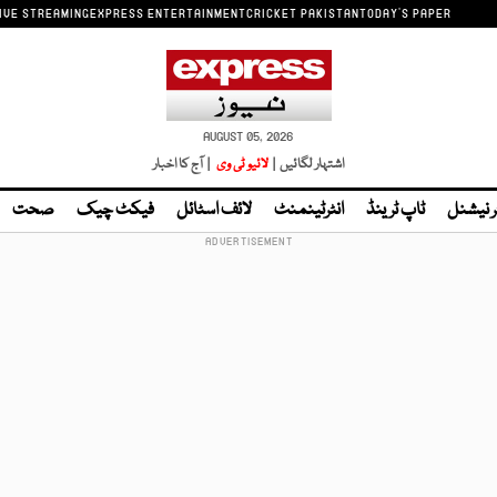
IVE STREAMING
EXPRESS ENTERTAINMENT
CRICKET PAKISTAN
TODAY'S PAPER
AUGUST 05, 2026
اشتہار لگائیں |
لائیو ٹی وی
| آج کا اخبار
ر نیشنل
ٹاپ ٹرینڈ
انٹرٹینمنٹ
لائف اسٹائل
فیکٹ چیک
صحت