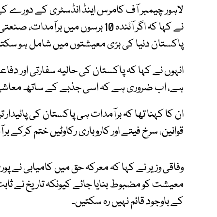
لاہور چیمبر آف کامرس اینڈ انڈسٹری کے دورے کے
نے کہا کہ اگر آئندہ 10 برسوں میں بر
پاکستان دنیا کی بڑی معیشتوں میں شامل ہو سکتا
انہوں نے کہا کہ پاکستان کی حالیہ سفارتی اور دفاعی
ہے، اب ضروری ہے کہ اسی جذبے کے ساتھ معاشی 
ان کا کہنا تھا کہ برآمدات ہی پاکستان کی پائیدار 
قوانین، سرخ فیتے اور کاروباری رکاوٹیں ختم کرکے 
وفاقی وزیر نے کہا کہ معرکہ حق میں کامیابی نے پور
معیشت کو مضبوط بنایا جائے کیونکہ تاریخ نے ثاب
کے باوجود قائم نہیں رہ سکتیں۔