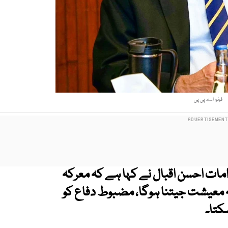
فوٹو: اے پی پی
امات احسن اقبال نے کہا ہے کہ معرکہ
ہ معیشت جیتنا ہوگا، مضبوط دفاع کو
کتا۔