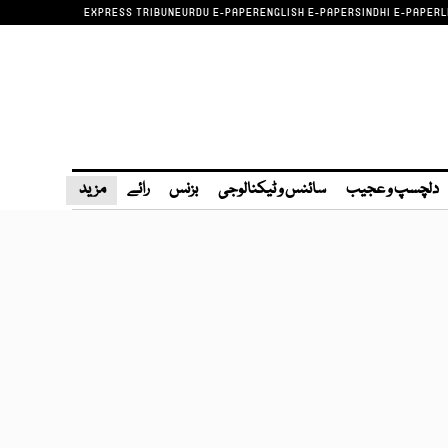
EXPRESS TRIBUNE
URDU E-PAPER
ENGLISH E-PAPER
SINDHI E-PAPER
L
دلچسپ و عجیب
سائنس و ٹیکنالوجی
بزنس
رائے
مزید