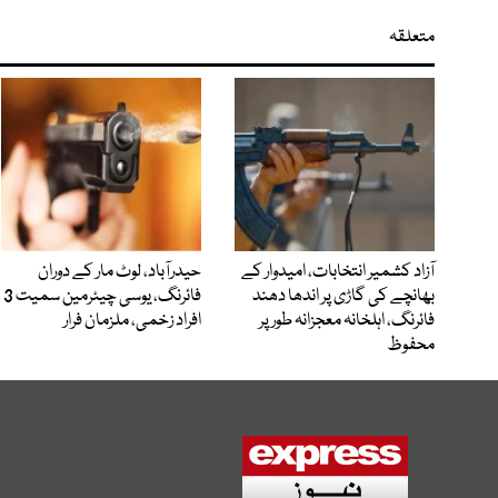
متعلقہ
آزاد کشمیر انتخابات، امیدوار کے
حیدرآباد، لوٹ مار کے دوران
بھانچے کی گاڑی پر اندھا دھند
فائرنگ، یوسی چیئرمین سمیت 3
فائرنگ، اہلخانہ معجزانہ طور پر
افراد زخمی، ملزمان فرار
محفوظ