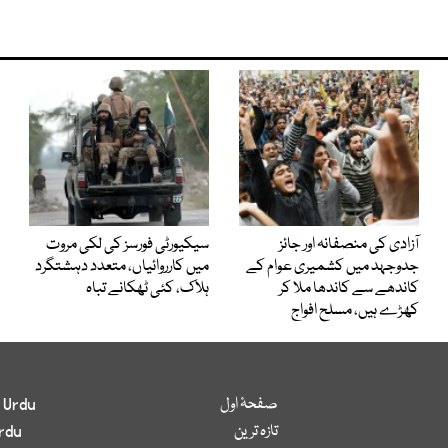
آزادی کی منصفانہ اور جائز
سیکیورٹی فورسز کی لکی مروت
جدوجہد میں کشمیری عوام کے
میں کارروائیاں، متعدد دہشتگرد
کاندھے سے کاندھا ملا کر
ہلاک، کئی ٹھکانے تباہ
کھڑے ہیں، مسلح افواج
صفحۂ اول
 Urdu
تازہ ترین
rdu