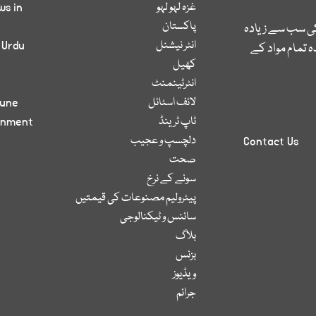
غزہ لہو لہو
ws in
پاکستان
کی سب سے زیادہ
انٹر نیشنل
 Urdu
 تمام مواد کے
کھیل
انٹرٹینمنٹ
لائف اسٹائل
bune
ٹاپ ٹرینڈ
inment
دلچسپ و عجیب
Contact Us
صحت
سونے کے نرخ
پیٹرولیم مصنوعات کی قیمتیں
سائنس و ٹیکنالوجی
بلاگ
بزنس
ویڈیوز
جرائم