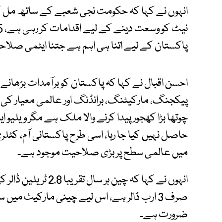
انہوں نے کہا کہ حکومت نجی شعبے کے ساتھ مل کر
پاکستان کے لیے اتنا ہی اہم ہے جتنا ایٹمی صلاح
احسن اقبال نے کہا کہ پاکستان کو برآمدات بڑھانے
پیکجنگ، مارکیٹنگ، برانڈنگ اور عالمی معیار کی س
چوتھا بڑا کھجور پیدا کرنے والا ملک ہے مگر ویلیو 
حاصل نہیں کیا جا رہا، اسی طرح پاکستانی آم، کٹل
میں عالمی سطح پر بڑی صلاحیت موجود ہے۔
انہوں نے کہا کہ چین ہ
صرف 3 ارب ڈالر ہے، اس لیے چینی مارکیٹ میں 
ضرورت ہے۔