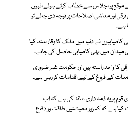
 موقع پر اجلاس سے خطاب کرتے ہوئے انہوں
آمدات، صنعتی ترقی اور معاشی اصلاحات پر توجہ دی جائے تو
 ہے۔
 کامیابیوں نے دنیا میں ملک کا وقار بلند کیا
میدان میں بھی کامیابی حاصل کی جائے۔
ترقی کا واحد راستہ ہیں اور حکومت غیر ضروری
برآمدات کے فروغ کے لیے اقدامات کر رہی ہے۔
ی قوم پر یہ ذمہ داری عائد کی ہے کہ اب
ت کیا ہے کہ کمزور معیشتیں طاقت ور دفاع