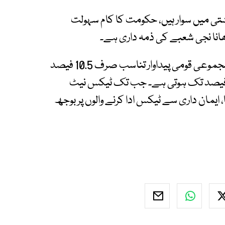
شتی میں سوار ہیں، حکومت کا کام سہولت
ڑھانا نجی شعبے کی ذمہ داری ہے۔
احسن اقبال نے کہا کہ پاکستان کا ٹیکس بمقابلہ مجموعی قومی پیداوار تناسب صرف 10.5 فیصد
 جبکہ کامیاب ممالک میں یہ شرح 15 سے 16 فیصد تک ہوتی ہے۔ جب تک ٹیکس نیٹ
 ایمان داری سے ٹیکس ادا کرنے والوں پر بوجھ