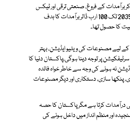
 برآمدات کے فروغ، صنعتی ترقی اور ٹیکس
نیٹ کو وسعت دینے کے لیے اقدامات کر رہی ہے، 2035 تک 100 ارب ڈالر برآمدات کا ہدف
یت کا حصول تھا۔
 کے لیے مصنوعات کی ویلیو ایڈیشن، بہتر
رٹیفکیشن پر توجہ دینا ہوگی،پاکستان دنیا کا
ایڈیشن نہ ہونے کی وجہ سے خاطر خواہ فائدہ
ری، پنکھا سازی، دستکاری اور دیگر مصنوعات
ر سال تقریبا 2.8 ٹریلین ڈالر کی درآمدات کرتا ہے مگر پاکستان کا حصہ
سنجیدہ اور منظم انداز میں داخل ہونے کی