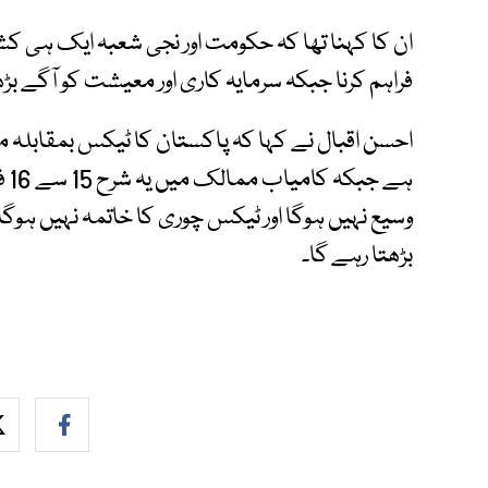
ان کا کہنا تھا کہ حکومت اور نجی شعبہ ایک ہی ک
فراہم کرنا جبکہ سرمایہ کاری اور معیشت کو آگے ب
ہے
وسیع نہیں ہوگا اور ٹیکس چوری کا خاتمہ نہیں ہوگا،
بڑھتا رہے گا۔