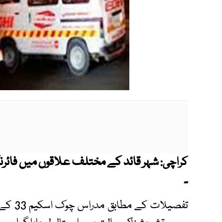
کراچی:
۔
تفصیلا