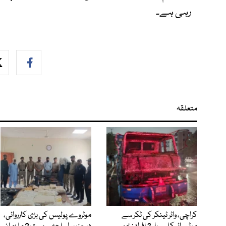
رہی ہے۔
متعلقہ
کراچی، واٹر ٹینکر کی ٹکر سے
موٹروے پولیس کی بڑی کارروائی،