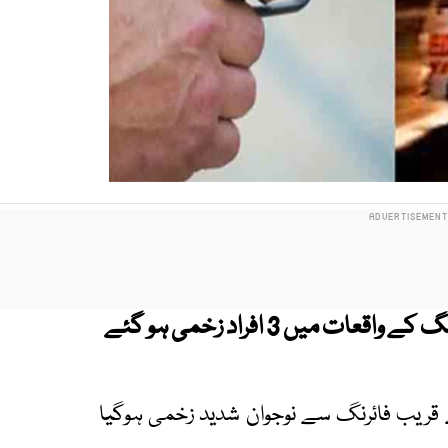
شہر قائد کے مختلف علاقوں میں فائرنگ کے واقعات میں 3 افراد زخمی ہو گئے
ت کے مطابق مدراس چوک اسکیم 33 کے قریب فائرنگ سے نوجوان شدید زخمی ہوگیا