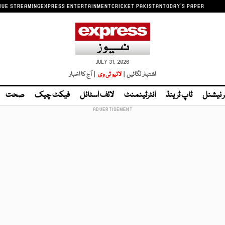
IVE STREAMING
EXPRESS ENTERTAINMENT
CRICKET PAKISTAN
TODAY'S PAPER
JULY 31, 2026
اشتہار لگائیں |
لائیو ٹی وی
| آج کا اخبار
ر نیشنل
ٹاپ ٹرینڈ
انٹرٹینمنٹ
لائف اسٹائل
فیکٹ چیک
صحت