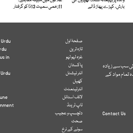
والدہ پر بہیمانہ تشدد؛ تھپڑوں کی
علاقوں میں مبینہ مقابلے،
بارش، کپڑے پھاڑ ڈالے
11زخمی سمیت 13ڈاکو گرفتار
صفحۂ اول
 Urdu
تازہ ترین
rdu
غزہ لہو لہو
ws in
پاکستان
کی سب سے زیادہ
انٹر نیشنل
 Urdu
 تمام مواد کے
کھیل
انٹرٹینمنٹ
لائف اسٹائل
bune
ٹاپ ٹرینڈ
inment
دلچسپ و عجیب
Contact Us
صحت
سونے کے نرخ