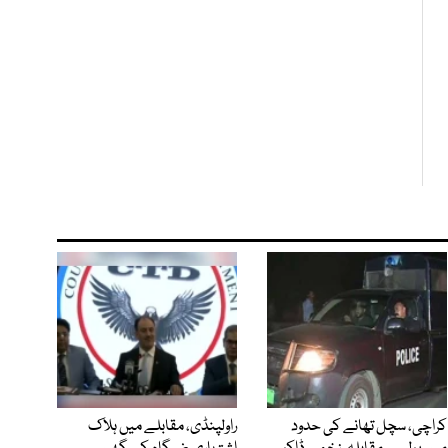
کراچی، سچل تھانے کی حدود
راولپنڈی، مقابلے میں ہلاک