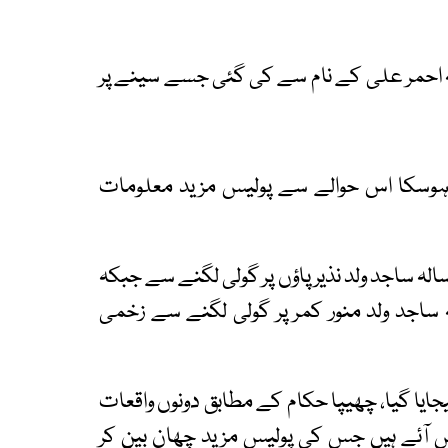
ام کے مطابق نوجوان کی شناخت 19 سالہ احمر علی کے نام سے کی گئی جسے سینے پر
ں ہوسکا اس حوالے سے پولیس مزید معلومات
رع فیصل آواری ہوٹل کے قریب فائرنگ سے 34 سالہ ساجد ولد نذیر پاؤں پر گولی لگنے سے جبکہ
یاکالونی میں بھی فائرنگ سے 24 سالہ ساجد ولد منور کمر پر گولی لگنے سے زخمی
جایا گیا، چھیپا حکام کے مطابق دونوں واقعات
 آئے ہیں جس کی پولیس مزید چھان بین کر