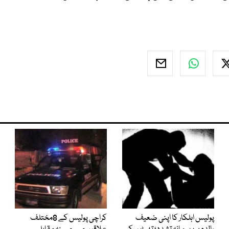
پولیس اہلکار کا اپنی ضعیف
کراچی پولیس کے 8مختلف