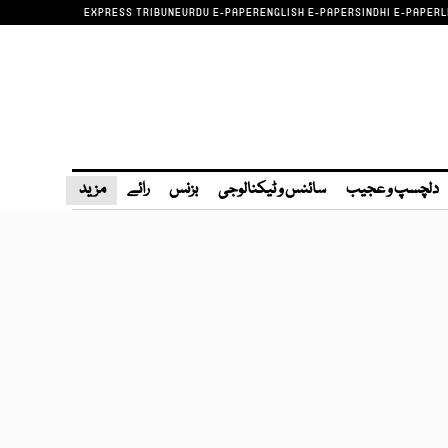
EXPRESS TRIBUNE
URDU E-PAPER
ENGLISH E-PAPER
SINDHI E-PAPER
L
دلچسپ و عجیب
سائنس و ٹیکنالوجی
بزنس
رائے
مزید