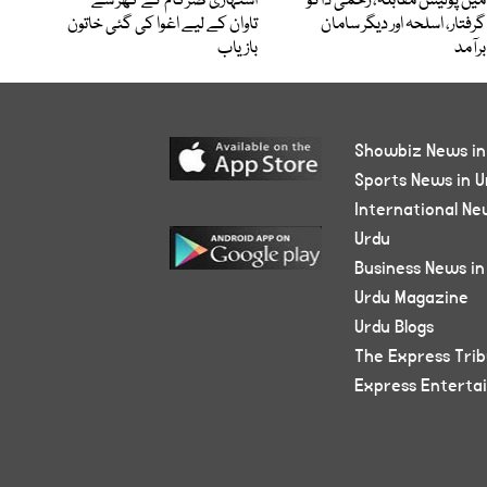
میں پولیس مقابلہ، زخمی ڈاکو
اشتہاری ضرگام کے گھر سے
گرفتار، اسلحہ اور دیگر سامان
تاوان کے لیے اغوا کی گئی خاتون
برآمد
بازیاب
Showbiz News in
Sports News in U
International Ne
Urdu
Business News in
Urdu Magazine
Urdu Blogs
The Express Tri
Express Enterta