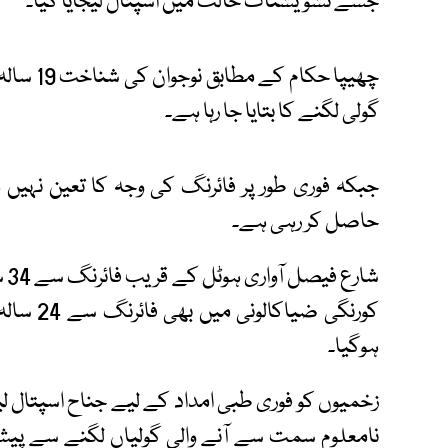
جسے تشویشناک حالت میں اسپتال لیجایا گیا۔
چھیپا حک
گولی لگنے کا بتایا جا رہا ہے۔
جبکہ فوری طور پر فائرنگ کی وجہ کا تعین نہی
حاصل کر رہی ہے۔
شا
کورنگی ض
ہوگیا۔
زخمیوں کو فوری طبی امداد کے لیے جناح اسپتال لی
نامعلوم سمت سے آنے والی گولیاں لگنے سے پیش