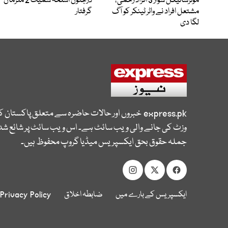
موٹرسائیکل سوار 3 افراد زخمی،
درجنوں اسلحہ سمیت 2 ملزمان
مشتعل افراد نے واٹر ٹینکر کو آگ
گرفتار
لگا دی
express.pk
خبروں اور حالات حاضرہ سے متعلق پاکستان 
وزٹ کی جانے والی ویب سائٹ ہے۔ اس ویب سائٹ پر شائع شدہ
جملہ حقوق بحق ایکسپریس میڈیا گروپ محفوظ ہیں۔
ایکسپریس کے بارے میں
ضابطہ اخلاق
Privacy Policy