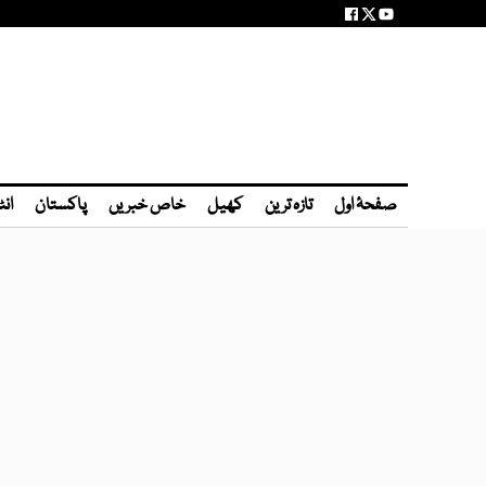
صفحۂ اول
تازہ ترین
کھیل
خاص خبریں
پاکستان
انٹ