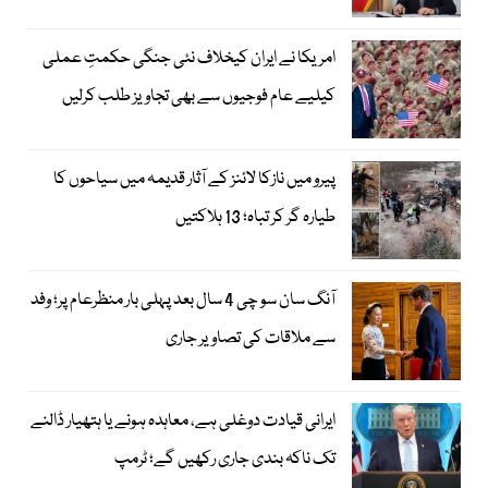
امریکا نے ایران کیخلاف نئی جنگی حکمتِ عملی
کیلیے عام فوجیوں سے بھی تجاویز طلب کرلیں
پیرو میں نازکا لائنز کے آثار قدیمہ میں سیاحوں کا
طیارہ گر کر تباہ؛ 13 ہلاکتیں
آنگ سان سو چی 4 سال بعد پہلی بار منظرعام پر؛ وفد
سے ملاقات کی تصاویر جاری
ایرانی قیادت دوغلی ہے، معاہدہ ہونے یا ہتھیار ڈالنے
تک ناکہ بندی جاری رکھیں گے؛ ٹرمپ