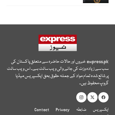
express.pk
خبروں اور حالات حاضرہ سے متعلق پاکستان کی
سب سے زیادہ وزٹ کی جانے والی ویب سائٹ ہے۔ اس ویب سائٹ
پر شائع شدہ تمام مواد کے جملہ حقوق بحق ایکسپریس میڈیا
گروپ محفوظ ہیں۔
ایکسپریس
ضابطہ
Privacy
Contact