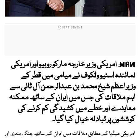
امریکی وزیر خارجہ مارکو روبیو اور امریکی
MIAMI:
نمائندہ اسٹیو وٹکوف نے میامی میں قطر کے
وزیراعظم شیخ محمد بن عبدالرحمن آل ثانی سے
اہم ملاقات کی جس میں ایران کے ساتھ ممکنہ
معاہدے اور خطے میں کشیدگی کم کرنے کی
کوششوں پر تبادلہ خیال کیا گیا۔
امریکی میڈیا کے مطابق ملاقات میں ایران کے ساتھ جنگ بندی اور