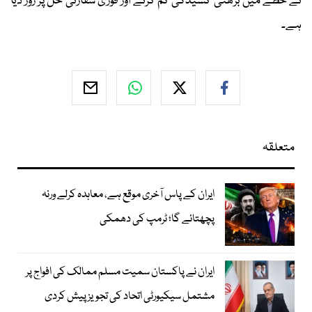
نے خطے میں بڑھتی کشیدگی کم کرنے اور فوری سفارتی حل پر زور دیا
ہے۔
متعلقہ
ایران کے پاس آخری موقع ہے، معاہدہ کرلے ورنہ
پچھتائے گا؛ ٹرمپ کی دھمکی
ایران نے پاکستان سمیت مسلم ممالک کی افواج پر
مشتمل سیکیورٹی اتحاد کی تجویز پیش کردی