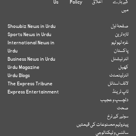
کے بارے
اخلاق
Policy
Us
میں
صفحۂ اول
Showbiz News in Urdu
تازہ ترین
Sports News in Urdu
غزہ لہو لہو
International News in
پاکستان
Urdu
انٹر نیشنل
Business News in Urdu
کھیل
Urdu Magazine
انٹرٹینمنٹ
Urdu Blogs
لائف اسٹائل
The Express Tribune
ٹاپ ٹرینڈ
Express Entertainment
دلچسپ و عجیب
صحت
سونے کے نرخ
پیٹرولیم مصنوعات کی قیمتیں
سائنس و ٹیکنالوجی