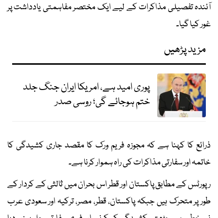
آئندہ تفصیلی مذاکرات کے لیے ایک مختصر مفاہمتی یادداشت پر
غور کیا گیا۔
مزید پڑھیں
پوری امید ہے، امریکا ایران جنگ جلد
ختم ہوجائے گی؛ روسی صدر
ذرائع کا کہنا ہے کہ مجوزہ فریم ورک کا مقصد جاری کشیدگی کا
خاتمہ اور سفارتی مذاکرات کی راہ ہموار کرنا ہے۔
رپورٹس کے مطابق پاکستان اور قطر اس بحران میں ثالثی کے کردار کے
طور پر متحرک ہیں جبکہ پاکستان، قطر، مصر، ترکیہ اور سعودی عرب