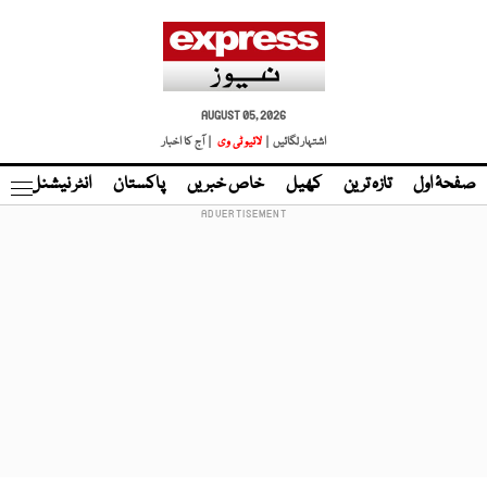
AUGUST 05, 2026
اشتہار لگائیں |
لائیو ٹی وی
| آج کا اخبار
صفحۂ اول
تازہ ترین
کھیل
خاص خبریں
پاکستان
انٹر نیشنل
ٹا