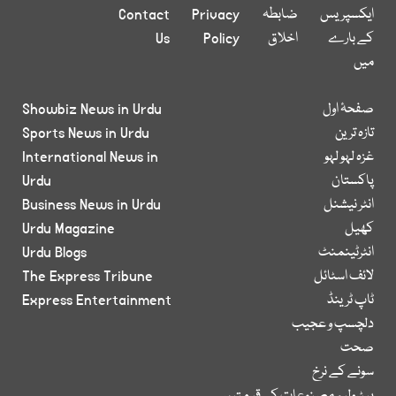
ایکسپریس
ضابطہ
Privacy
Contact
کے بارے
اخلاق
Policy
Us
میں
صفحۂ اول
Showbiz News in Urdu
تازہ ترین
Sports News in Urdu
غزہ لہو لہو
International News in
پاکستان
Urdu
انٹر نیشنل
Business News in Urdu
کھیل
Urdu Magazine
انٹرٹینمنٹ
Urdu Blogs
لائف اسٹائل
The Express Tribune
ٹاپ ٹرینڈ
Express Entertainment
دلچسپ و عجیب
صحت
سونے کے نرخ