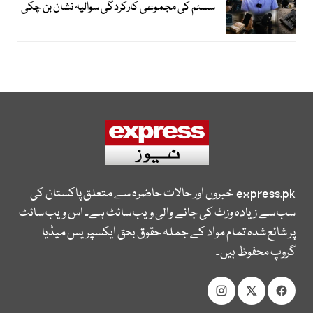
سسٹم کی مجموعی کارکردگی سوالیہ نشان بن چکی
express.pk
خبروں اور حالات حاضرہ سے متعلق پاکستان کی
سب سے زیادہ وزٹ کی جانے والی ویب سائٹ ہے۔ اس ویب سائٹ
پر شائع شدہ تمام مواد کے جملہ حقوق بحق ایکسپریس میڈیا
گروپ محفوظ ہیں۔