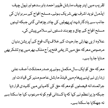
تقریب میں ایئر چیف مارشل ظہیر احمد بابر سدھو اور نیول چیف
ایڈمرل نوید اشرف بھی شریک ہوئے۔ مسلح افواج کے سربراہان کی
جانب سے یادگارِ شہدا پر پھولوں کی چادر چڑھائی گئی جبکہ تینوں
مسلح افواج کے چاق و چوبند دستوں نے سلامی پیش کی۔
علاوہ ازیں بھارتی جارحیت کے خلاف پاک فوج کے آپریشن بنیان
مرصوص معرکہ حق میں تاریخی فتح پر آج ملک بھر میں یوم تشکر بھی
منایا جارہا ہے۔
معرکہ حق کو ایک سال مکمل ہونے پر صدر مملکت آصف علی
زرداری نے اپنے پیغام میں فیلڈ مارشل عاصم منیر کی قیادت اور
جراتمندانہ فیصلوں کو معرکہ حق کی کامیابی میں کلیدی قرار دیا
جبکہ وزیراعظم نے کہا کہ پاکستانی قوم کو نہ مرعوب کیا جا سکتا ہے
نہ جھکایا جا سکتا ہے۔