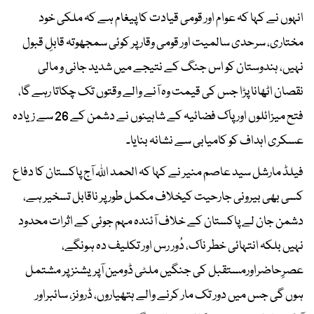
انہوں نے کہا کہ عوام اور قومی قیادت کا پیغام ہے کہ ملکی خود
مختاری، سرحدی سالمیت اور قومی وقار پر کوئی سمجھوتہ قابلِ قبول
نہیں، ہندوستان کو اس جنگ کے نتیجے میں شدید جانی و مالی
نقصان اٹھانا پڑا جس کی قیمت وہ آنے والے وقتوں تک چکاتا رہے گا،
فتح میزائلوں اور پاک فضائیہ کے شاہینوں نے دشمن کے 26 سے زیادہ
عسکری اہداف کو کامیابی سے نشانہ بنایا۔
فیلڈ مارشل سید عاصم منیر نے کہا کہ الحمد اللہ آج پاکستان کا دفاع
کسی بھی بیرونی جارحیت کیخلاف مکمل طور پر ناقابل تسخیر ہے،
دشمن جان لے پاکستان کے خلاف آئندہ مہم جوئی کے اثرات محدود
نہیں بلکہ انتہائی خطر ناک، دُور رس اور تکلیف دہ ہونگے،
عصرِحاضراورمستقبل کی جنگیں ملٹی ڈومین آپریشنز پر مشتمل
ہوں گی جس میں دور تک مار کرنے والے ہتھیاروں، ڈرونز، سائبراور