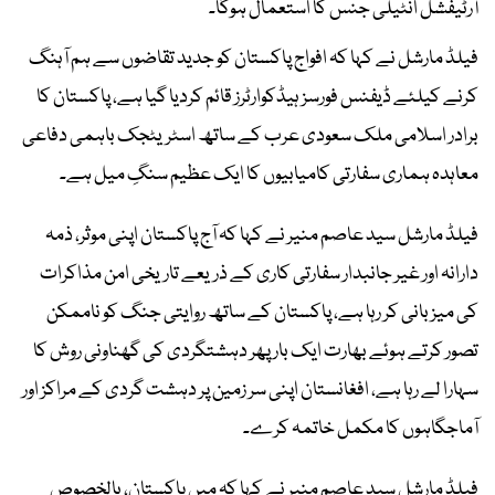
آرٹیفشل انٹیلی جنس کا استعمال ہوگا۔
فیلڈ مارشل نے کہا کہ افواج پاکستان کو جدید تقاضوں سے ہم آہنگ
کرنے کیلئے ڈیفنس فورسز ہیڈکوارٹرز قائم کردیا گیا ہے، پاکستان کا
برادر اسلامی ملک سعودی عرب کے ساتھ اسٹریٹجک باہمی دفاعی
معاہدہ ہماری سفارتی کامیابیوں کا ایک عظیم سنگِ میل ہے۔
فیلڈ مارشل سید عاصم منیر نے کہا کہ آج پاکستان اپنی موثر، ذمہ
دارانہ اور غیر جانبدار سفارتی کاری کے ذریعے تاریخی امن مذاکرات
کی میزبانی کر رہا ہے، پاکستان کے ساتھ روایتی جنگ کو ناممکن
تصور کرتے ہوئے بھارت ایک بار پھر دہشتگردی کی گھناونی روش کا
سہارا لے رہا ہے، افغانستان اپنی سر زمین پر دہشت گردی کے مراکز اور
آماجگاہوں کا مکمل خاتمہ کرے۔
فیلڈ مارشل سید عاصم منیر نے کہا کہ میں پاکستان، بالخصوص