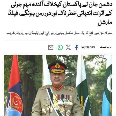
دشمن جان لے پاکستان کیخلاف آئندہ مہم جوئی
کے اثرات انتہائی خطر ناک اور دور رس ہونگے، فیلڈ
مارشل
معرکہ حق میں فتح کا ایک سال مکمل ہونے پر جی ایچ کیو راولپنڈی میں پُر وقار تقریب
ویب ڈیسک
May 10, 2026