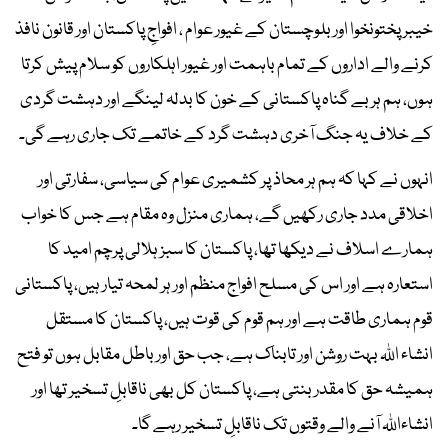
خیبر پختونخوا اور بلوچستان کے غیور عوام ، افواجِ پاکستان اور قانون نافذ
کرنے والے اداروں کے تمام باہمت اور غیور اہلکاروں کو سلام پیش کرتا
ہوں، ہم ہر بے گناہ پاکستانی کے خون کا بدلہ لینگے اور دہشت گردی
کے خلاف یہ جنگ آخری دہشت گرد کے خاتمے تک جاری رہے گی۔
انہوں نے کہا کہ ہم ہر محاذ پر کشمیری عوام کی سیاسی، سفارتی اور
اخلاقی مدد جاری رکھیں گے، ہماری منزل وہ مقام ہے جس کا خواب
ہمارے اسلاف نے دیکھا تھا، پاکستان کا سبز ہلالی پرچم امید کا
استعارہ ہے اور اس کی مسلح افواج منظم اور ہر لمحہ تیار ہیں، پاکستانی
قوم ہماری طاقت ہے اور ہم قوم کی قوت ہیں، پاکستان کا مستقل
انشاء اللہ بہت روشن اور تابناک ہے، جب حق اور باطل مقابل ہوں تو فتح
ہمیشہ حق کا مقدر بنتی ہے، پاکستان کل بھی ناقابلِ تسخیر تھا اور
انشاءاللہ آنے والے وقتوں تک ناقابلِ تسخیر رہے گا۔