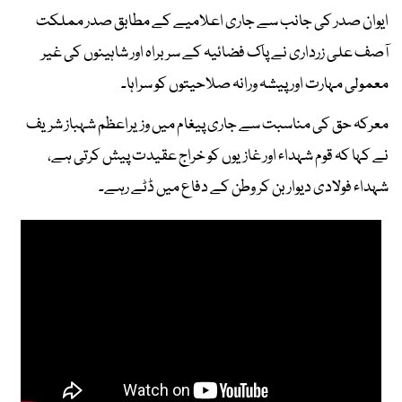
ایوان صدر کی جانب سے جاری اعلامیے کے مطابق صدر مملکت
آصف علی زرداری نے پاک فضائیہ کے سربراہ اور شاہینوں کی غیر
معمولی مہارت اور پیشہ ورانہ صلاحیتوں کو سراہا۔
معرکہ حق کی مناسبت سے جاری پیغام میں وزیراعظم شہباز شریف
نے کہا کہ قوم شہداء اور غازیوں کو خراج عقیدت پیش کرتی ہے،
شہداء فولادی دیوار بن کر وطن کے دفاع میں ڈٹے رہے۔