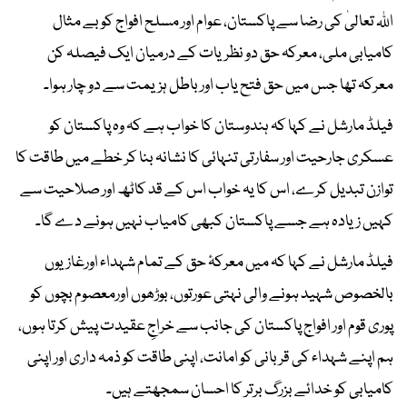
اللہ تعالیٰ کی رضا سے پاکستان، عوام اور مسلح افواج کو بے مثال
کامیابی ملی، معرکہ حق دو نظریات کے درمیان ایک فیصلہ کن
معرکہ تھا جس میں حق فتح یاب اور باطل ہزیمت سے دو چار ہوا۔
فیلڈ مارشل نے کہا کہ ہندوستان کا خواب ہے کہ وہ پاکستان کو
عسکری جارحیت اور سفارتی تنہائی کا نشانہ بنا کر خطے میں طاقت کا
توازن تبدیل کرے، اس کا یہ خواب اس کے قد کاٹھ اور صلاحیت سے
کہیں زیادہ ہے جسے پاکستان کبھی کامیاب نہیں ہونے دے گا۔
فیلڈ مارشل نے کہا کہ میں معرکۂ حق کے تمام شہداء اورغازیوں
بالخصوص شہید ہونے والی نہتی عورتوں، بوڑھوں اورمعصوم بچوں کو
پوری قوم اور افواج پاکستان کی جانب سے خراجِ عقیدت پیش کرتا ہوں،
ہم اپنے شہداء کی قربانی کو امانت، اپنی طاقت کو ذمہ داری اور اپنی
کامیابی کو خدائے بزرگ برتر کا احسان سمجھتے ہیں۔