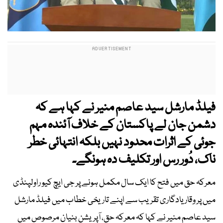
فیلڈ مارشل سید عاصم منیر نے کہا ہے کہ
دشمن جان لے پاکستان کے خلاف آئندہ مہم
جوئی کے اثرات محدود نہیں بلکہ انتہائی خطر
ناک، دُور رس اور تکلیف دہ ہونگے۔
معرکہ حق میں فتح کا ایک سال مکمل ہونے پر جی ایچ کیو راولپنڈی
میں پر وقار
یادگاری تقریب سے اپنے تاریخی خطاب میں فیلڈ مارشل
سید عاصم منیر نے کہا کہ معرکہ حق، آپریشن بنیان مرصوص میں