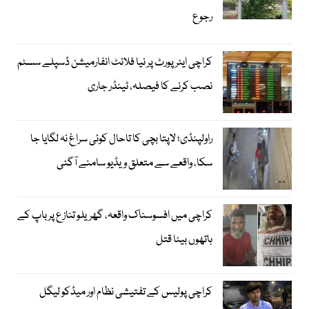
رجوع
کراچی ایئرپورٹ پر نیا فلائٹ انفارمیشن ڈسپلے سسٹم
نصب کرنے کا فیصلہ، ٹینڈر جاری
راولپنڈی؛ لاپتا بچی کا تاحال کوئی سراغ نہ لگایا جا
سکا، واقعے سے متعلق ویڈیو سامنے آگئی
کراچی میں افسوسناک واقعہ، گھریلو تنازع پر باپ کے
ہاتھوں بیٹا قتل
کراچی پولیس کے تفتیشی نظام اور میڈکو لیگل