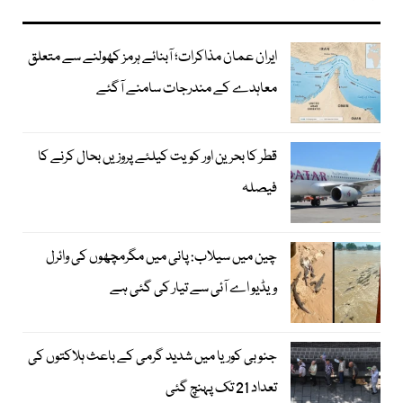
ایران عمان مذاکرات؛ آبنائے ہرمز کھولنے سے متعلق
معاہدے کے مندرجات سامنے آگئے
قطر کا بحرین اور کویت کیلئے پروزیں بحال کرنے کا
فیصلہ
چین میں سیلاب: پانی میں مگرمچھوں کی وائرل
ویڈیو اے آئی سے تیار کی گئی ہے
جنوبی کوریا میں شدید گرمی کے باعث ہلاکتوں کی
تعداد 21 تک پہنچ گئی