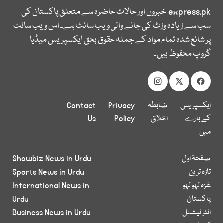
express.pk
خبروں اور حالات حاضرہ سے متعلق پاکستان کی
سب سے زیادہ وزٹ کی جانے والی ویب سائٹ ہے۔ اس ویب سائٹ
پر شائع شدہ تمام مواد کے جملہ حقوق بحق ایکسپریس میڈیا
گروپ محفوظ ہیں۔
ایکسپریس
ضابطہ
Privacy
Contact
کے بارے
اخلاق
Policy
Us
میں
صفحۂ اول
Showbiz News in Urdu
تازہ ترین
Sports News in Urdu
غزہ لہو لہو
International News in
پاکستان
Urdu
انٹر نیشنل
Business News in Urdu