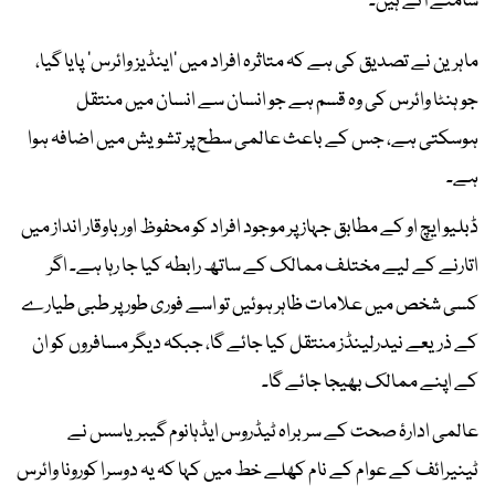
سامنے آئے ہیں۔
ماہرین نے تصدیق کی ہے کہ متاثرہ افراد میں ’اینڈیز وائرس‘ پایا گیا،
جو ہنٹا وائرس کی وہ قسم ہے جو انسان سے انسان میں منتقل
ہوسکتی ہے، جس کے باعث عالمی سطح پر تشویش میں اضافہ ہوا
ہے۔
ڈبلیو ایچ او کے مطابق جہاز پر موجود افراد کو محفوظ اور باوقار انداز میں
اتارنے کے لیے مختلف ممالک کے ساتھ رابطہ کیا جا رہا ہے۔ اگر
کسی شخص میں علامات ظاہر ہوئیں تو اسے فوری طور پر طبی طیارے
کے ذریعے نیدرلینڈز منتقل کیا جائے گا، جبکہ دیگر مسافروں کو ان
کے اپنے ممالک بھیجا جائے گا۔
عالمی ادارۂ صحت کے سربراہ ٹیڈروس ایڈہانوم گیبریاسس نے
ٹینیرائف کے عوام کے نام کھلے خط میں کہا کہ یہ دوسرا کورونا وائرس