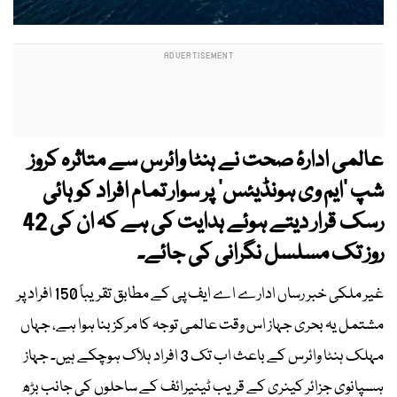
عالمی ادارۂ صحت نے ہنٹا وائرس سے متاثرہ کروز
شپ ’ایم وی ہونڈیئس‘ پر سوار تمام افراد کو ہائی
رسک قرار دیتے ہوئے ہدایت کی ہے کہ ان کی 42
روز تک مسلسل نگرانی کی جائے۔
غیر ملکی خبر رساں ادارے اے ایف پی کے مطابق تقریباً 150 افراد پر
مشتمل یہ بحری جہاز اس وقت عالمی توجہ کا مرکز بنا ہوا ہے، جہاں
مہلک ہنٹا وائرس کے باعث اب تک 3 افراد ہلاک ہوچکے ہیں۔ جہاز
ہسپانوی جزائر کینری کے قریب ٹینیرائف کے ساحلوں کی جانب بڑھ