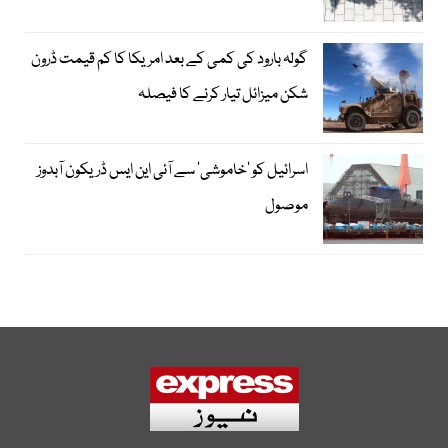
گولہ بارود کی کمی کے بعد امریکا کا کم قیمت ڈرون
شکن میزائل تیار کرنے کا فیصلہ
اسرائیل کو ’خاموشی‘ سے آئی این ایس ڈریکون آبدوز
موصول