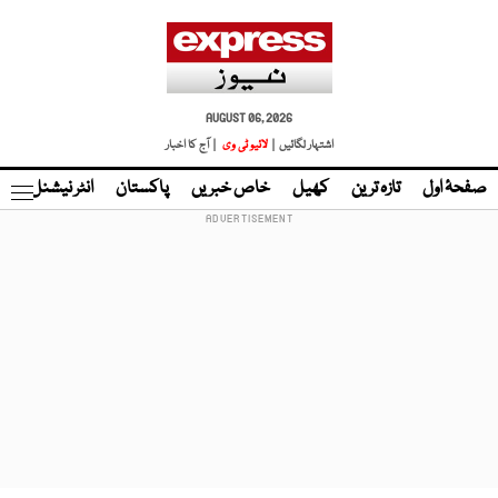
AUGUST 06, 2026
اشتہار لگائیں |
لائیو ٹی وی
| آج کا اخبار
صفحۂ اول
تازہ ترین
کھیل
خاص خبریں
پاکستان
انٹر نیشنل
ٹا