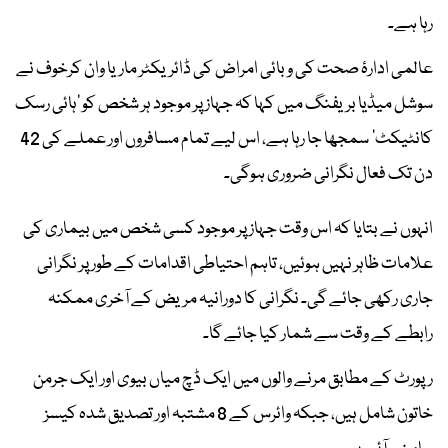
رہا ہے۔
عالمی ادارۂ صحت کی وبائی امراض کی ڈائریکٹر ماریا وان کرخوف نے
سوشل میڈیا بریفنگ میں کہا کہ جہاز پر موجود ہر شخص کو ’ہائی رسک
کانٹیکٹ‘ سمجھا جا رہا ہے، اس لیے تمام مسافروں اور عملے کی 42
دن تک فعال نگرانی ضروری ہوگی۔
انہوں نے بتایا کہ اس وقت جہاز پر موجود کسی شخص میں بیماری کی
علامات ظاہر نہیں ہوئیں، تاہم احتیاطی اقدامات کے طور پر نگرانی
جاری رکھی جائے گی۔ نگرانی کا دورانیہ مریض کے آخری ممکنہ
رابطے کے وقت سے شمار کیا جائے گا۔
رپورٹ کے مطابق مرنے والوں میں ایک ڈچ میاں بیوی اور ایک جرمن
خاتون شامل ہیں، جبکہ وائرس کے 8 مشتبہ اور تصدیق شدہ کیسز