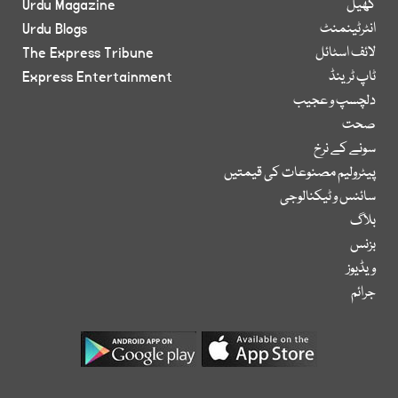
کھیل
Urdu Magazine
انٹرٹینمنٹ
Urdu Blogs
لائف اسٹائل
The Express Tribune
ٹاپ ٹرینڈ
Express Entertainment
دلچسپ و عجیب
صحت
سونے کے نرخ
پیٹرولیم مصنوعات کی قیمتیں
سائنس و ٹیکنالوجی
بلاگ
بزنس
ویڈیوز
جرائم