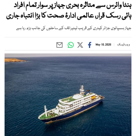
ہنٹا وائرس سے متاثرہ بحری جہاز پر سوار تمام افراد
ہائی رسک قرار، عالمی ادارۂ صحت کا بڑا انتباہ جاری
جہاز ہسپانوی جزائر کینری کے قریب ٹینیرائف کے ساحلوں کی جانب بڑھ رہا ہے
ویب ڈیسک
May 10, 2026