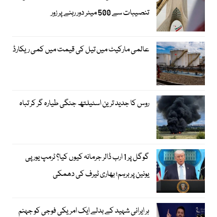
تنصیبات سے 500 میٹر دور رہنے پر زور
عالمی مارکیٹ میں تیل کی قیمت میں کمی ریکارڈ
روس کا جدید ترین اسٹیلتھ جنگی طیارہ گر کر تباہ
گوگل پر 1 ارب ڈالر جرمانہ کیوں کیا؟ ٹرمپ یورپی
یونین پر برہم؛ بھاری ٹیرف کی دھمکی
ہر ایرانی شہید کے بدلے ایک امریکی فوجی کو جہنم