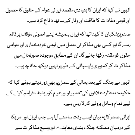
انہوں نے کہا کہ ایران کا بنیادی مقصد ایرانی عوام کے حقوق کا حصول
اور قومی مفادات کا طاقت اور وقار کے ساتھ دفاع کرنا ہے۔
صدر پزشکیان کا کہنا تھا کہ ایران ہمیشہ اپنے اصولی مؤقف پر قائم
رہے گا اور کسی بھی مذاکراتی عمل میں قومی خودمختاری اور عوامی
حقوق کو مقدم رکھا جائے گا۔ ان کے مطابق موجودہ صورتحال میں
مذاکرات کو کمزوری یا پسپائی کے طور پر نہیں دیکھا جانا چاہیے۔
انہوں نے جنگ کے بعد بحالی کے عمل پر بھی زور دیتے ہوئے کہا کہ
حکومت متاثرہ علاقوں کی تعمیر نو اور عوام کو ریلیف فراہم کرنے کے
لیے تمام وسائل بروئے کار لا رہی ہے۔
ایرانی صدر کا یہ بیان ایسے وقت سامنے آیا ہے جب ایران اور امریکا
کے درمیان ممکنہ جنگ بندی معاہدے اور وسیع مذاکرات سے