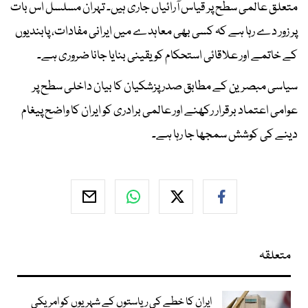
متعلق عالمی سطح پر قیاس آرائیاں جاری ہیں۔ تہران مسلسل اس بات
پر زور دے رہا ہے کہ کسی بھی معاہدے میں ایرانی مفادات، پابندیوں
کے خاتمے اور علاقائی استحکام کو یقینی بنایا جانا ضروری ہے۔
سیاسی مبصرین کے مطابق صدر پزشکیان کا بیان داخلی سطح پر
عوامی اعتماد برقرار رکھنے اور عالمی برادری کو ایران کا واضح پیغام
دینے کی کوشش سمجھا جا رہا ہے۔
متعلقہ
ایران کا خطے کی ریاستوں کے شہریوں کو امریکی