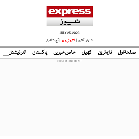
JULY 25, 2026
اشتہار لگائیں |
لائیو ٹی وی
| آج کا اخبار
صفحۂ اول
تازہ ترین
کھیل
خاص خبریں
پاکستان
انٹر نیشنل
ٹا