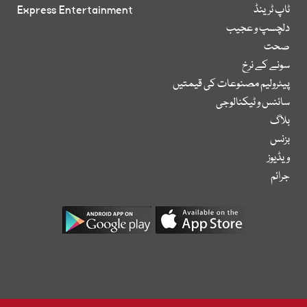
ٹاپ ٹرینڈ
Express Entertainment
دلچسپ و عجیب
صحت
سونے کے نرخ
پیٹرولیم مصنوعات کی قیمتیں
سائنس و ٹیکنالوجی
بلاگ
بزنس
ویڈیوز
جرائم