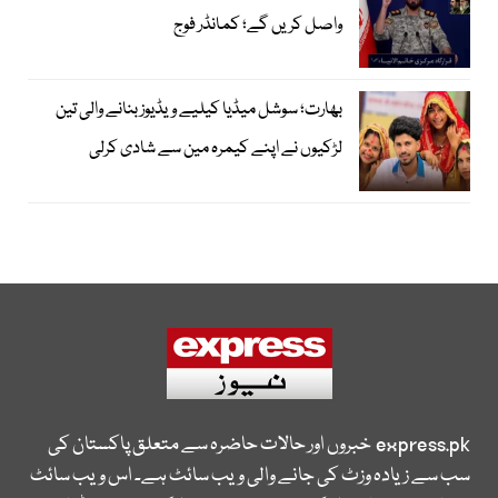
واصل کریں گے؛ کمانڈر فوج
بھارت؛ سوشل میڈیا کیلیے ویڈیوز بنانے والی تین
لڑکیوں نے اپنے کیمرہ مین سے شادی کرلی
express.pk
خبروں اور حالات حاضرہ سے متعلق پاکستان کی
سب سے زیادہ وزٹ کی جانے والی ویب سائٹ ہے۔ اس ویب سائٹ