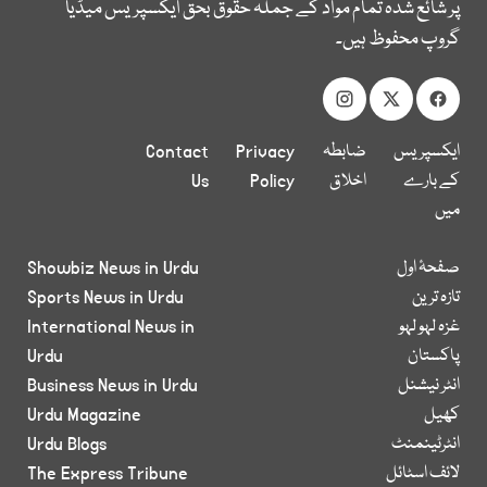
پر شائع شدہ تمام مواد کے جملہ حقوق بحق ایکسپریس میڈیا
گروپ محفوظ ہیں۔
ایکسپریس
ضابطہ
Privacy
Contact
کے بارے
اخلاق
Policy
Us
میں
صفحۂ اول
Showbiz News in Urdu
تازہ ترین
Sports News in Urdu
غزہ لہو لہو
International News in
پاکستان
Urdu
انٹر نیشنل
Business News in Urdu
کھیل
Urdu Magazine
انٹرٹینمنٹ
Urdu Blogs
لائف اسٹائل
The Express Tribune