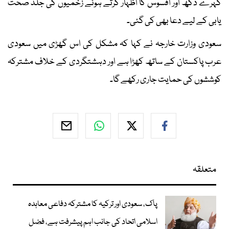
گہرے دکھ اور افسوس کا اظہار کرتے ہوئے زخمیوں کی جلد صحت
یابی کے لیے دعا بھی کی گئی۔
سعودی وزارت خارجہ نے کہا کہ مشکل کی اس گھڑی میں سعودی
عرب پاکستان کے ساتھ کھڑا ہے اور دہشتگردی کے خلاف مشترکہ
کوششوں کی حمایت جاری رکھے گا۔
متعلقہ
پاک، سعودی اور ترکیہ کا مشترکہ دفاعی معاہدہ
اسلامی اتحاد کی جانب اہم پیشرفت ہے، فضل