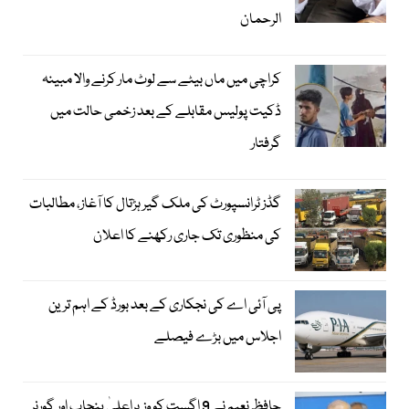
الرحمان
کراچی میں ماں بیٹے سے لوٹ مار کرنے والا مبینہ
ڈکیت پولیس مقابلے کے بعد زخمی حالت میں
گرفتار
گڈز ٹرانسپورٹ کی ملک گیر ہڑتال کا آغاز، مطالبات
کی منظوری تک جاری رکھنے کا اعلان
پی آئی اے کی نجکاری کے بعد بورڈ کے اہم ترین
اجلاس میں بڑے فیصلے
حافظ نعیم نے 9 اگست کو وزیراعلیٰ پنجاب اور گورنر