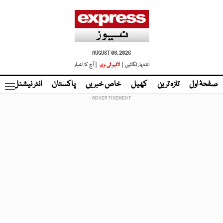
AUGUST 08, 2026
اشتہار لگائیں |
لائیو ٹی وی
| آج کا اخبار
صفحۂ اول
تازہ ترین
کھیل
خاص خبریں
پاکستان
انٹر نیشنل
ٹا