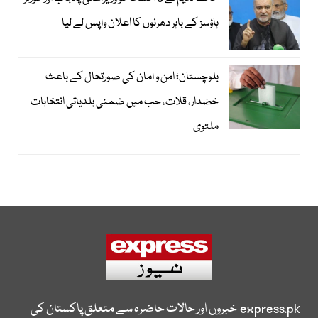
ہاؤسز کے باہر دھرنوں کا اعلان واپس لے لیا
بلوچستان؛ امن و امان کی صورتحال کے باعث
خضدار، قلات، حب میں ضمنی بلدیاتی انتخابات
ملتوی
express.pk
خبروں اور حالات حاضرہ سے متعلق پاکستان کی