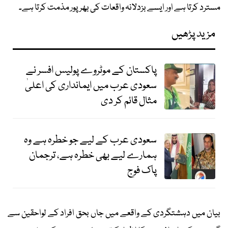
مسترد کرتا ہے اور ایسے بزدلانہ واقعات کی بھرپور مذمت کرتا ہے۔
مزید پڑھیں
پاکستان کے موٹروے پولیس افسر نے
سعودی عرب میں ایمانداری کی اعلیٰ
مثال قائم کر دی
سعودی عرب کے لیے جو خطرہ ہے وہ
ہمارے لیے بھی خطرہ ہے، ترجمان
پاک فوج
بیان میں دہشتگردی کے واقعے میں جاں بحق افراد کے لواحقین سے