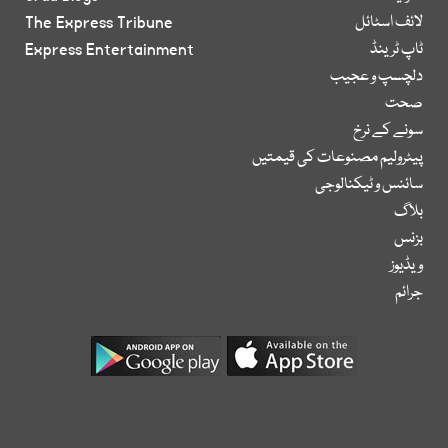
لائف اسٹائل
The Express Tribune
ٹاپ ٹرینڈ
Express Entertainment
دلچسپ و عجیب
صحت
سونے کے نرخ
پیٹرولیم مصنوعات کی قیمتیں
سائنس و ٹیکنالوجی
بلاگ
بزنس
ویڈیوز
جرائم