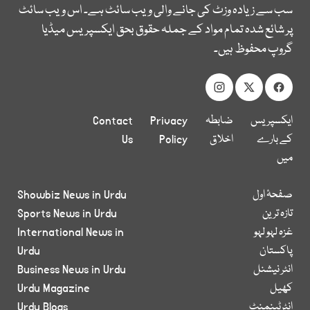
سب سے زیادہ وزٹ کی جانے والی ویب سائٹ ہے۔ اس ویب سائٹ
پر شائع شدہ تمام مواد کے جملہ حقوق بحق ایکسپریس میڈیا
گروپ محفوظ ہیں۔
ایکسپریس
ضابطہ
Privacy
Contact
کے بارے
اخلاق
Policy
Us
میں
صفحۂ اول
Showbiz News in Urdu
تازہ ترین
Sports News in Urdu
غزہ لہو لہو
International News in
پاکستان
Urdu
انٹر نیشنل
Business News in Urdu
کھیل
Urdu Magazine
انٹرٹینمنٹ
Urdu Blogs