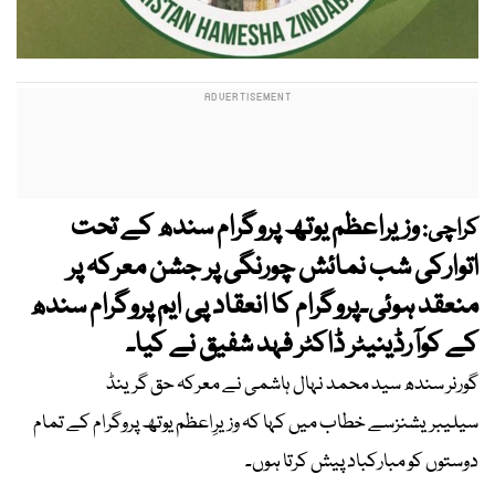
وزیراعظم یوتھ پروگرام سندھ کے تحت
کراچی:
اتوارکی شب نمائش چورنگی پر جشن معرکہ پر
منعقد ہوئی۔پروگرام کا انعقاد پی ایم پروگرام سندھ
کے کوآرڈینیٹر ڈاکٹر فہد شفیق نے کیا۔
گورنر سندھ سید محمد نہال ہاشمی نے معرکہ حق گرینڈ
سیلیبریشنزسے خطاب میں کہا کہ وزیرِاعظم یوتھ پروگرام کے تمام
دوستوں کو مبارکباد پیش کرتا ہوں۔