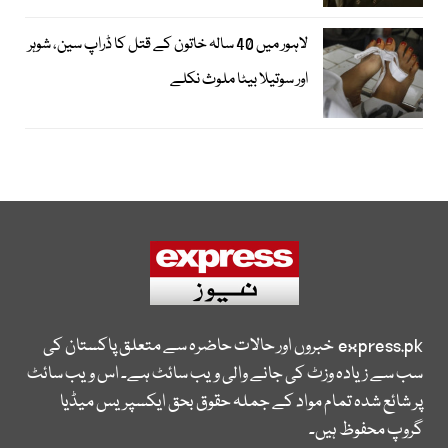
لاہور میں 40 سالہ خاتون کے قتل کا ڈراپ سین، شوہر
اور سوتیلا بیٹا ملوث نکلے
express.pk
خبروں اور حالات حاضرہ سے متعلق پاکستان کی
سب سے زیادہ وزٹ کی جانے والی ویب سائٹ ہے۔ اس ویب سائٹ
پر شائع شدہ تمام مواد کے جملہ حقوق بحق ایکسپریس میڈیا
گروپ محفوظ ہیں۔