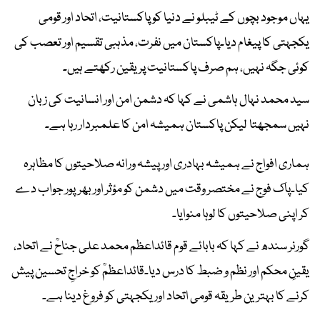
یہاں موجود بچوں کے ٹیبلو نے دنیا کو پاکستانیت، اتحاد اور قومی
یکجہتی کا پیغام دیا۔پاکستان میں نفرت، مذہبی تقسیم اور تعصب کی
کوئی جگہ نہیں، ہم صرف پاکستانیت پر یقین رکھتے ہیں۔
سید محمد نہال ہاشمی نے کہا کہ دشمن امن اور انسانیت کی زبان
نہیں سمجھتا لیکن پاکستان ہمیشہ امن کا علمبردار رہا ہے۔
ہماری افواج نے ہمیشہ بہادری اور پیشہ ورانہ صلاحیتوں کا مظاہرہ
کیا۔پاک فوج نے مختصر وقت میں دشمن کو مؤثر اور بھرپور جواب دے
کر اپنی صلاحیتوں کا لوہا منوایا۔
گورنر سندھ نے کہا کہ بابائے قوم قائداعظم محمد علی جناحؒ نے اتحاد،
یقینِ محکم اور نظم و ضبط کا درس دیا۔قائداعظمؒ کو خراجِ تحسین پیش
کرنے کا بہترین طریقہ قومی اتحاد اور یکجہتی کو فروغ دینا ہے۔