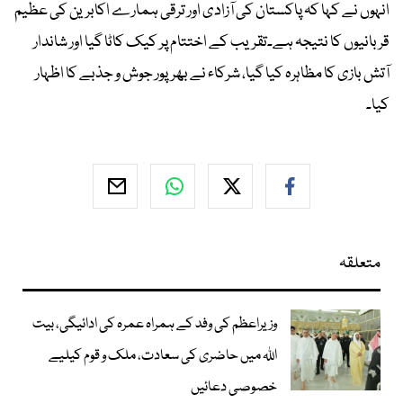
انہوں نے کہا کہ پاکستان کی آزادی اور ترقی ہمارے اکابرین کی عظیم
قربانیوں کا نتیجہ ہے۔تقریب کے اختتام پر کیک کاٹا گیا اور شاندار
آتش بازی کا مظاہرہ کیا گیا، شرکاء نے بھرپور جوش و جذبے کا اظہار
کیا۔
متعلقہ
وزیراعظم کی وفد کے ہمراہ عمرہ کی ادائیگی، بیت
اللہ میں حاضری کی سعادت، ملک و قوم کیلیے
خصوصی دعائیں