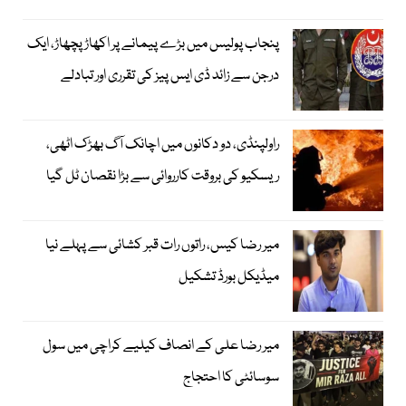
پنجاب پولیس میں بڑے پیمانے پر اکھاڑ پچھاڑ، ایک
درجن سے زائد ڈی ایس پیز کی تقرری اور تبادلے
راولپنڈی، دو دکانوں میں اچانک آگ بھڑک اٹھی،
ریسکیو کی بروقت کارروائی سے بڑا نقصان ٹل گیا
میر رضا کیس، راتوں رات قبر کشائی سے پہلے نیا
میڈیکل بورڈ تشکیل
میر رضا علی کے انصاف کیلیے کراچی میں سول
سوسائٹی کا احتجاج