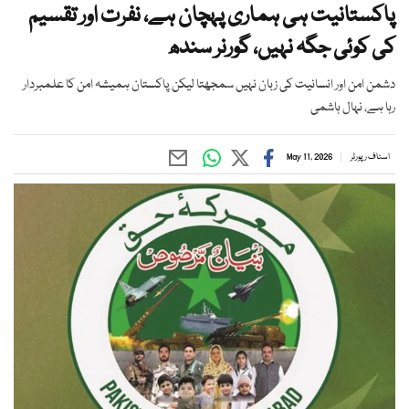
پاکستانیت ہی ہماری پہچان ہے، نفرت اور تقسیم
کی کوئی جگہ نہیں، گورنر سندھ
دشمن امن اور انسانیت کی زبان نہیں سمجھتا لیکن پاکستان ہمیشہ امن کا علمبردار
رہا ہے، نہال ہاشمی
اسٹاف رپورٹر
May 11, 2026