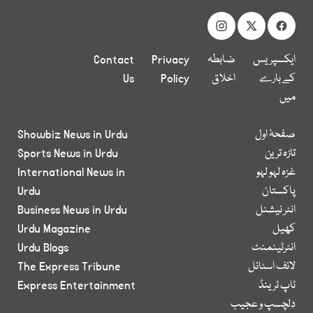
ایکسپریس
ضابطہ
Privacy
Contact
کے بارے
اخلاق
Policy
Us
میں
صفحۂ اول
Showbiz News in Urdu
تازہ ترین
Sports News in Urdu
غزہ لہو لہو
International News in
پاکستان
Urdu
انٹر نیشنل
Business News in Urdu
کھیل
Urdu Magazine
انٹرٹینمنٹ
Urdu Blogs
لائف اسٹائل
The Express Tribune
ٹاپ ٹرینڈ
Express Entertainment
دلچسپ و عجیب