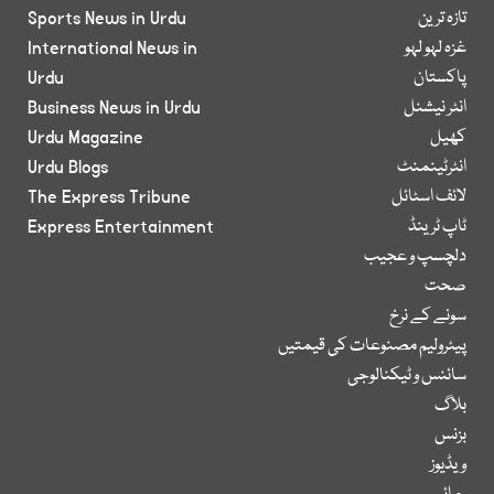
تازہ ترین
Sports News in Urdu
غزہ لہو لہو
International News in
پاکستان
Urdu
انٹر نیشنل
Business News in Urdu
کھیل
Urdu Magazine
انٹرٹینمنٹ
Urdu Blogs
لائف اسٹائل
The Express Tribune
ٹاپ ٹرینڈ
Express Entertainment
دلچسپ و عجیب
صحت
سونے کے نرخ
پیٹرولیم مصنوعات کی قیمتیں
سائنس و ٹیکنالوجی
بلاگ
بزنس
ویڈیوز