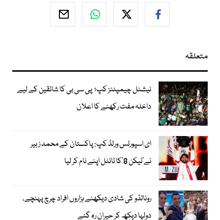
متعلقہ
نیشنل چیمپئنز کپ؛ پی سی بی کا شائقین کے لیے
داخلہ مفت رکھنے کا اعلان
ای اسپورٹس ورلڈ کپ: پاکستان کے محمد زبیر
نے’ٹیکن 8‘کا ٹائٹل اپنے نام کر لیا
رونالڈو کی شادی دیکھنے ہزاروں افراد چرچ پہنچے،
دولہا دیکھ کر حیران رہ گئے