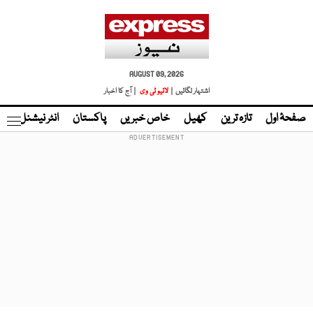
AUGUST 09, 2026
اشتہار لگائیں |
لائیو ٹی وی
| آج کا اخبار
صفحۂ اول
تازہ ترین
کھیل
خاص خبریں
پاکستان
انٹر نیشنل
ٹا