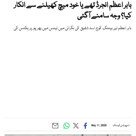
بابر اعظم انجرڈ تھے یا خود میچ کھیلنے سے انکار
کیا؟ وجہ سامنے آگئی
بابر اعظم نے بیٹنگ کوچ اسد شفیق کی نگرانی میں نیٹس میں بھرپور پریکٹس کی
اسپورٹس ڈیسک
May 11, 2026