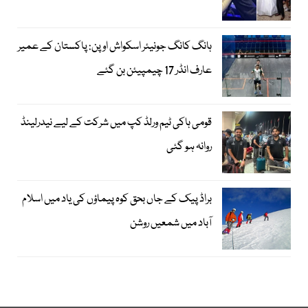
ہانگ کانگ جونیئر اسکواش اوپن: پاکستان کے عمیر
عارف انڈر 17 چیمپیئن بن گئے
قومی ہاکی ٹیم ورلڈ کپ میں شرکت کے لیے نیدرلینڈ
روانہ ہو گئی
براڈ پیک کے جاں بحق کوہ پیماؤں کی یاد میں اسلام
آباد میں شمعیں روشن