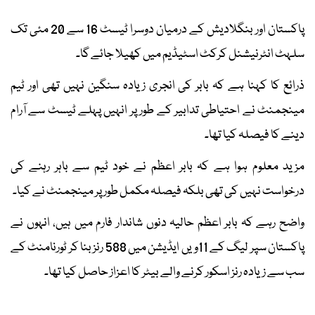
پاکستان اور بنگلادیش کے درمیان دوسرا ٹیسٹ 16 سے 20 مئی تک
سلہٹ انٹرنیشنل کرکٹ اسٹیڈیم میں کھیلا جائے گا۔
ذرائع کا کہنا ہے کہ بابر کی انجری زیادہ سنگین نہیں تھی اور ٹیم
مینجمنٹ نے احتیاطی تدابیر کے طور پر انہیں پہلے ٹیسٹ سے آرام
دینے کا فیصلہ کیا تھا۔
مزید معلوم ہوا ہے کہ بابر اعظم نے خود ٹیم سے باہر رہنے کی
درخواست نہیں کی تھی بلکہ فیصلہ مکمل طور پر مینجمنٹ نے کیا۔
واضح رہے کہ بابر اعظم حالیہ دنوں شاندار فارم میں ہیں، انہوں نے
پاکستان سپر لیگ کے 11ویں ایڈیشن میں 588 رنز بنا کر ٹورنامنٹ کے
سب سے زیادہ رنز اسکور کرنے والے بیٹر کا اعزاز حاصل کیا تھا۔