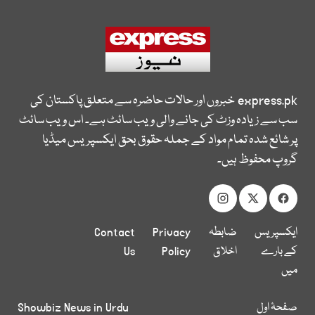
express.pk
خبروں اور حالات حاضرہ سے متعلق پاکستان کی
سب سے زیادہ وزٹ کی جانے والی ویب سائٹ ہے۔ اس ویب سائٹ
پر شائع شدہ تمام مواد کے جملہ حقوق بحق ایکسپریس میڈیا
گروپ محفوظ ہیں۔
ایکسپریس
ضابطہ
Privacy
Contact
کے بارے
اخلاق
Policy
Us
میں
صفحۂ اول
Showbiz News in Urdu