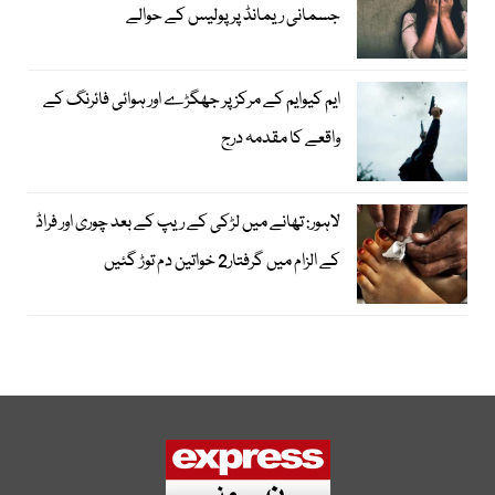
جسمانی ریمانڈ پر پولیس کے حوالے
ایم کیوایم کے مرکز پر جھگڑے اور ہوائی فائرنگ کے
واقعے کا مقدمہ درج
لاہور: تھانے میں لڑکی کے ریپ کے بعد چوری اور فراڈ
کے الزام میں گرفتار2 خواتین دم توڑ گئیں