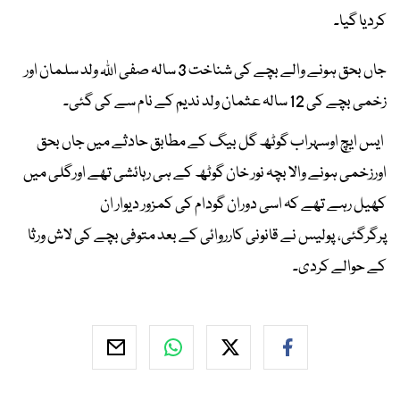
کردیا گیا۔
جاں بحق ہونے والے بچے کی شناخت 3 سالہ صفی اللہ ولد سلمان اور
زخمی بچے کی 12 سالہ عثمان ولد ندیم کے نام سے کی گئی۔
ایس ایچ اوسہراب گوٹھ گل بیگ کے مطابق حادثے میں جاں بحق
اورزخمی ہونے والا بچہ نور خان گوٹھ کے ہی رہائشی تھے اورگلی میں
کھیل رہے تھے کہ اسی دوران گودام کی کمزور دیوار ان
پرگرگئی، پولیس نے قانونی کارروائی کے بعد متوفی بچے کی لاش ورثا
کے حوالے کردی۔