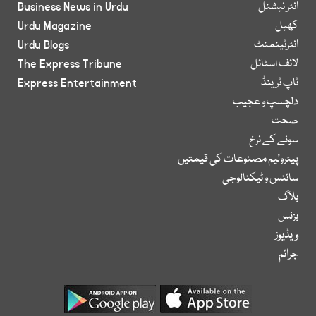
انٹر نیشنل
Business News in Urdu
کھیل
Urdu Magazine
انٹرٹینمنٹ
Urdu Blogs
لائف اسٹائل
The Express Tribune
ٹاپ ٹرینڈ
Express Entertainment
دلچسپ و عجیب
صحت
سونے کے نرخ
پیٹرولیم مصنوعات کی قیمتیں
سائنس و ٹیکنالوجی
بلاگ
بزنس
ویڈیوز
جرائم