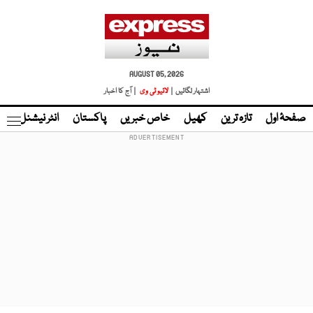
AUGUST 05, 2026
اشتہار لگائیں |
لائیو ٹی وی
| آج کا اخبار
صفحۂ اول
تازہ ترین
کھیل
خاص خبریں
پاکستان
انٹر نیشنل
ٹا