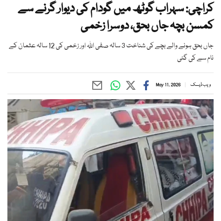
کراچی: سہراب گوٹھ میں گودام کی دیوار گرنے سے
کمسن بچہ جاں بحق، دوسرا زخمی
جاں بحق ہونے والے بچے کی شناخت 3 سالہ صفی اللہ اور زخمی کی 12 سالہ عثمان کے
نام سے کی گئی
ویب ڈیسک
May 11, 2026