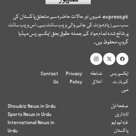
express.pk
خبروں اور حالات حاضرہ سے متعلق پاکستان کی
سب سے زیادہ وزٹ کی جانے والی ویب سائٹ ہے۔ اس ویب سائٹ
پر شائع شدہ تمام مواد کے جملہ حقوق بحق ایکسپریس میڈیا
گروپ محفوظ ہیں۔
ایکسپریس
ضابطہ
Privacy
Contact
کے بارے
اخلاق
Policy
Us
میں
صفحۂ اول
Showbiz News in Urdu
تازہ ترین
Sports News in Urdu
غزہ لہو لہو
International News in
پاکستان
Urdu