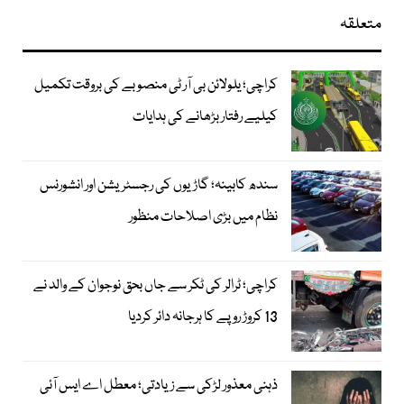
متعلقہ
کراچی؛ یلولائن بی آر ٹی منصوبے کی بروقت تکمیل
کیلیے رفتار بڑھانے کی ہدایات
سندھ کابینہ؛ گاڑیوں کی رجسٹریشن اور انشورنس
نظام میں بڑی اصلاحات منظور
کراچی؛ ٹرالر کی ٹکر سے جاں بحق نوجوان کے والد نے
13 کروڑ روپے کا ہرجانہ دائر کردیا
ذہنی معذور لڑکی سے زیادتی؛ معطل اے ایس آئی