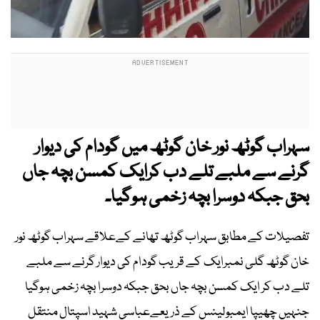
سہراب گوٹھ نور خان گوٹھ میں گودام کی دیوار
گرنے سے ملبے تلے دب کرایک کمسن بچہ جاں
بحق جبکہ دوسرا بچہ زخمی ہوگیا۔
تفصیلات کے مطابق سہراب گوٹھ تھانے کےعلاقے سہراب گوٹھ نور
خان گوٹھ گلی نمبرایک کے قریب گودام کی دیوار گرنے سے ملبے
تلے دب کر ایک کمسن بچہ جاں بحق جبکہ دوسرا بچہ زخمی ہوگیا
جنہیں چھیپا ایمبولینس کے ذریعےعباسی شہید اسپتال منتقل