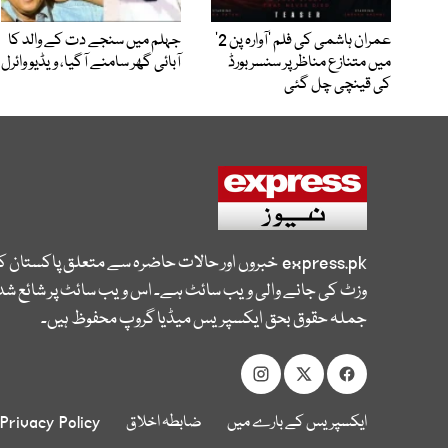
عمران ہاشمی کی فلم ’آوارہ پن 2‘
جہلم میں سنجے دت کے والد کا
میں متنازع مناظر پر سنسر بورڈ
آبائی گھر سامنے آگیا، ویڈیو وائرل
کی قینچی چل گئی
express.pk
خبروں اور حالات حاضرہ سے متعلق پاکستان 
وزٹ کی جانے والی ویب سائٹ ہے۔ اس ویب سائٹ پر شائع شدہ
جملہ حقوق بحق ایکسپریس میڈیا گروپ محفوظ ہیں۔
ایکسپریس کے بارے میں
ضابطہ اخلاق
Privacy Policy