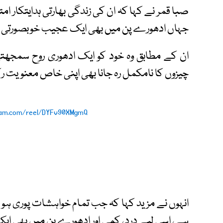
صبا قمر نے کہا کہ ان کی زندگی بھارتی ہدایتکار
جہاں ادھورے پن میں بھی ایک عجیب خوبصورتی ا
ان کے مطابق وہ خود کو ایک ادھوری روح سمجھتی 
چیزوں کا نامکمل رہ جانا بھی اپنی خاص معنویت ر
ram.com/reel/DYFv90XMgmQ/
انہوں نے مزید کہا کہ جب تمام خواہشات پوری ہو ج
ہے، اسی لیے درد، کمی اور ادھورے پن میں بھی 