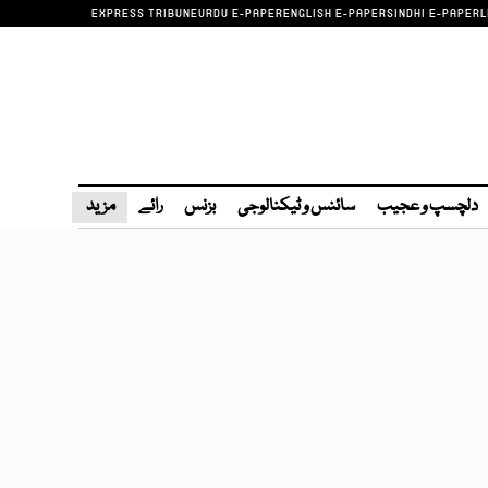
EXPRESS TRIBUNE
URDU E-PAPER
ENGLISH E-PAPER
SINDHI E-PAPER
L
دلچسپ و عجیب
سائنس و ٹیکنالوجی
بزنس
رائے
مزید