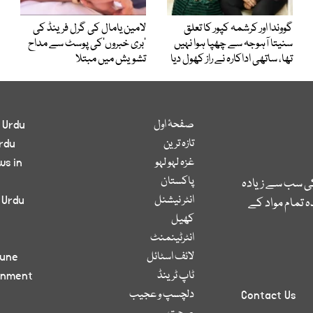
گووندا اور کرشمہ کپور کا تعلق
لامین یامال کی گرل فرینڈ کی
سنیتا آہوجہ سے چھپا ہوا نہیں
’بری خبروں‘کی پوسٹ سے مداح
تھا، ساتھی اداکارہ نے راز کھول دیا
تشویش میں مبتلا
صفحۂ اول
 Urdu
تازہ ترین
rdu
غزہ لہو لہو
ws in
پاکستان
کی سب سے زیادہ
انٹر نیشنل
 Urdu
 تمام مواد کے
کھیل
انٹرٹینمنٹ
لائف اسٹائل
bune
ٹاپ ٹرینڈ
inment
دلچسپ و عجیب
Contact Us