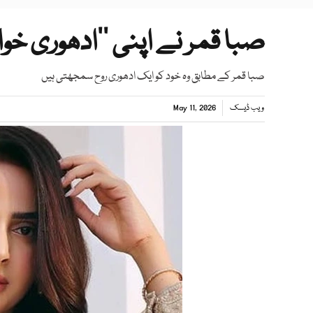
صبا قمر نے اپنی ’’ادھوری خوا
صبا قمر کے مطابق وہ خود کو ایک ادھوری روح سمجھتی ہیں
ویب ڈیسک
May 11, 2026