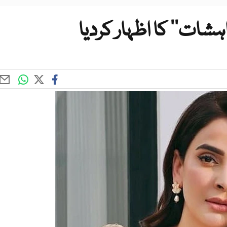
ہشات‘‘ کا اظہار کردیا