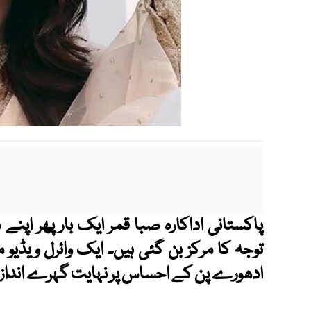
پاکستانی اداکارہ صبا قمر ایک بار پھر اپن
توجہ کا مرکز بن گئی ہیں۔ ایک وائرل ویڈیو م
ادھورے پن کے احساس پر نہایت گہرے انداز 