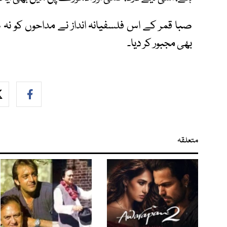
صبا قمر کے اس فلسفیانہ انداز نے مداحوں کو نہ ص
بھی مجبور کر دیا۔
متعلقہ