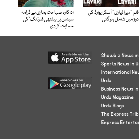
فلم ’’میرا لیاری‘‘ آسکر ایوارڈ کی
اداکارہ صباحت بخاری نے ڈرامہ
دوڑ میں شامل ہوگئی
سیٹس پر ’ہیلتھی فلرٹنگ‘ کی
حمایت کر دی
Showbiz News in
Sports News in U
International Ne
Urdu
Business News in
Urdu Magazine
Urdu Blogs
The Express Tri
Express Enterta