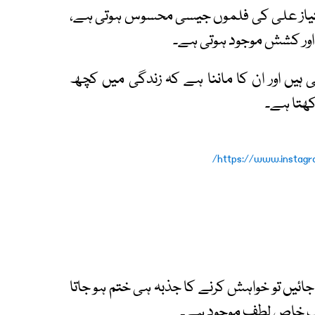
 امتیاز علی کی فلموں جیسی محسوس ہوتی ہے،
ور کشش موجود ہوتی ہے۔
ہیں اور ان کا ماننا ہے کہ زندگی میں کچھ
کھتا ہے۔
https://www.instag
ائیں تو خواہش کرنے کا جذبہ ہی ختم ہو جاتا
ایک خاص لطف موجود ہے۔