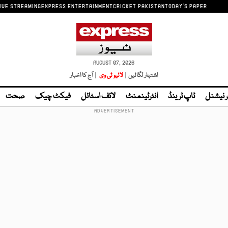
IVE STREAMING
EXPRESS ENTERTAINMENT
CRICKET PAKISTAN
TODAY'S PAPER
AUGUST 07, 2026
اشتہار لگائیں |
لائیو ٹی وی
| آج کا اخبار
ر نیشنل
ٹاپ ٹرینڈ
انٹرٹینمنٹ
لائف اسٹائل
فیکٹ چیک
صحت