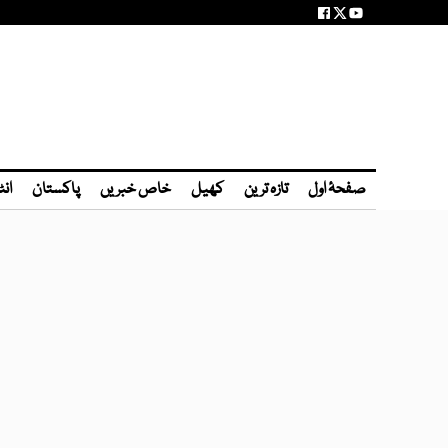
صفحۂ اول
تازہ ترین
کھیل
خاص خبریں
پاکستان
انٹ