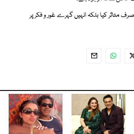
رف متاثر کیا بلکہ انہیں گہرے غور و فکر پر