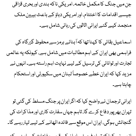
جن میں جنگ کا مکمل خاتمہ، امریکی ناکہ بندی اور بحری قزاقی
جیسے اقدامات کا اختتام، اور امریکی دباؤ کے باعث بیرون ملک
منجمد کیے گئے ایرانی اثاثوں کی رہائی شامل ہے۔
اسماعیل بقائی کا کہنا تھا کہ آبنائے ہرمز سے محفوظ گزرگاہ کی
فراہمی بھی ایران کے اہم مطالبات میں شامل ہے، کیونکہ یہ عالمی
تجارت اور توانائی کی ترسیل کے لیے نہایت اہم راستہ ہے۔ انہوں نے
مزید کہا کہ ایران خطے خصوصاً لبنان میں سکیورٹی اور استحکام
چاہتا ہے۔
ایرانی ترجمان نے واضح کیا کہ اگر ایران پر جنگ مسلط کی گئی تو
تہران بھرپور دفاع کرے گا، تاہم جہاں سفارت کاری اور مذاکرات کی
گنجائش ہوگی، ایران اس موقع سے فائدہ اٹھانے کے لیے تیار رہے گا۔