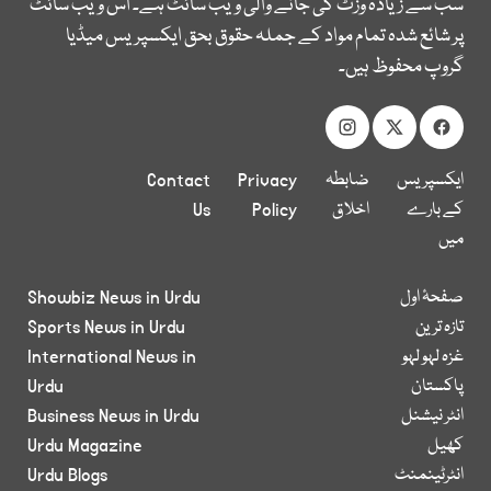
سب سے زیادہ وزٹ کی جانے والی ویب سائٹ ہے۔ اس ویب سائٹ
پر شائع شدہ تمام مواد کے جملہ حقوق بحق ایکسپریس میڈیا
گروپ محفوظ ہیں۔
ایکسپریس
ضابطہ
Privacy
Contact
کے بارے
اخلاق
Policy
Us
میں
صفحۂ اول
Showbiz News in Urdu
تازہ ترین
Sports News in Urdu
غزہ لہو لہو
International News in
پاکستان
Urdu
انٹر نیشنل
Business News in Urdu
کھیل
Urdu Magazine
انٹرٹینمنٹ
Urdu Blogs