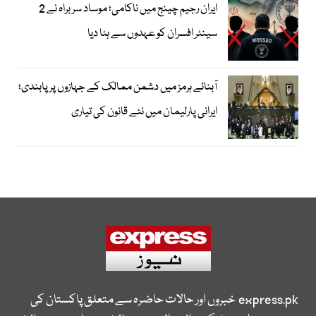
ایران رجیم چینج میں ناکامی؛ موساد سربراہ نے 2
سینئر افسران کو عہدوں سے ہٹا دیا
آبنائے ہرمز میں دشمن ممالک کے جہازوں پر پابندی؛
ایرانی پارلیمان میں نئے قانون کی تیاری
express.pk
خبروں اور حالات حاضرہ سے متعلق پاکستان کی