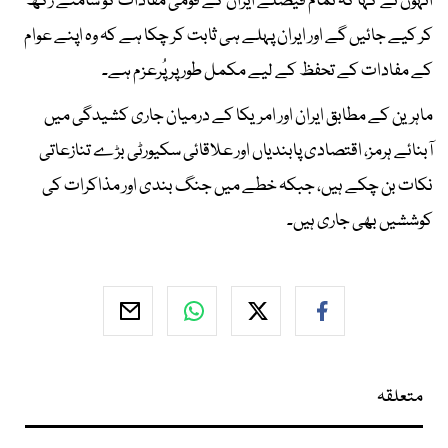
انہوں نے کہا کہ تمام فیصلے ایران کے قومی مفادات کو سامنے رکھ
کر کیے جائیں گے اور ایران پہلے ہی ثابت کر چکا ہے کہ وہ اپنے عوام
کے مفادات کے تحفظ کے لیے مکمل طور پر پُرعزم ہے۔
ماہرین کے مطابق ایران اور امریکا کے درمیان جاری کشیدگی میں
آبنائے ہرمز، اقتصادی پابندیاں اور علاقائی سکیورٹی بڑے تنازعاتی
نکات بن چکے ہیں، جبکہ خطے میں جنگ بندی اور مذاکرات کی
کوششیں بھی جاری ہیں۔
متعلقہ