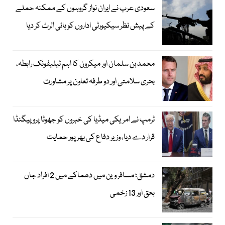
سعودی عرب نے ایران نواز گروہوں کے ممکنہ حملے
کے پیش نظر سیکیورٹی اداروں کو ہائی الرٹ کر دیا
محمد بن سلمان اور میکرون کا اہم ٹیلیفونک رابطہ،
بحری سلامتی اور دو طرفہ تعاون پر مشاورت
ٹرمپ نے امریکی میڈیا کی خبروں کو جھوٹا پروپیگنڈا
قرار دے دیا، وزیر دفاع کی بھرپور حمایت
دمشق؛ مسافر وین میں دھماکے میں 2 افراد جاں
بحق اور 13 زخمی