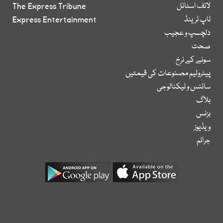
لائف اسٹائل
The Express Tribune
ٹاپ ٹرینڈ
Express Entertainment
دلچسپ و عجیب
صحت
سونے کے نرخ
پیٹرولیم مصنوعات کی قیمتیں
سائنس و ٹیکنالوجی
بلاگ
بزنس
ویڈیوز
جرائم