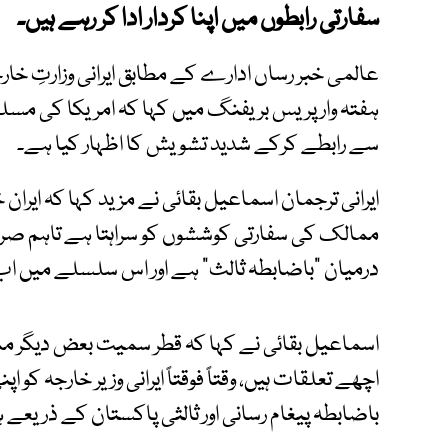
سفارتی رابطوں میں اپنا کردار ادا کر رہے ہیں۔
عالمی خبر رساں ادارے کے مطابق ایرانی وزارتِ خا
ہفتہ وار پریس بریفنگ میں کہا کہ امریکا کی مس
سے رابطے کرکے شدید تشویش کا اظہار کیا ہے۔
ایرانی ترجمان اسماعیل بقائی نے مزید کہا کہ ایر
ممالک کی سفارتی کوششوں کو سراہتا ہے تاہم صرف 
درمیان “باضابطہ ثالث” ہے اور اس سلسلے میں 
اسماعیل بقائی نے کہا کہ قطر سمیت بعض دیگر مما
اچھے تعلقات ہیں، وقتاً فوقتاً ایرانی وزیر خارجہ کو اپ
باضابطہ پیغام رسانی اور ثالثی پاکستان کے ذریعے