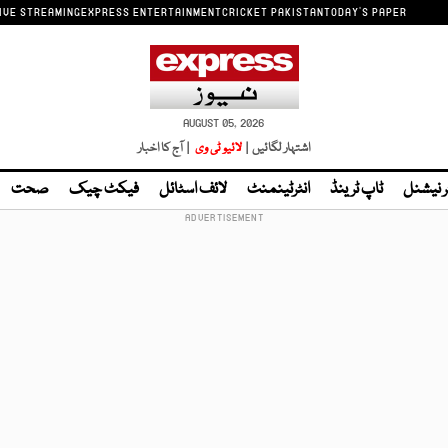
IVE STREAMING
EXPRESS ENTERTAINMENT
CRICKET PAKISTAN
TODAY'S PAPER
AUGUST 05, 2026
اشتہار لگائیں |
لائیو ٹی وی
| آج کا اخبار
ر نیشنل
ٹاپ ٹرینڈ
انٹرٹینمنٹ
لائف اسٹائل
فیکٹ چیک
صحت