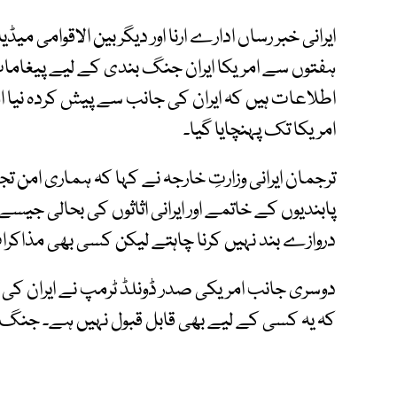
ایرانی خبر رساں ادارے ارنا اور دیگر بین الاقوامی 
ہفتوں سے امریکا ایران جنگ بندی کے لیے پیغامات ک
اطلاعات ہیں کہ ایران کی جانب سے پیش کردہ نیا ا
امریکا تک پہنچایا گیا۔
ترجمان ایرانی وزارتِ خارجہ نے کہا کہ ہماری امن
پابندیوں کے خاتمے اور ایرانی اثاثوں کی بحالی ج
دروازے بند نہیں کرنا چاہتے لیکن کسی بھی مذاکر
دوسری جانب امریکی صدر ڈونلڈ ٹرمپ نے ایران کی نئی
کہ یہ کسی کے لیے بھی قابل قبول نہیں ہے۔ جنگ ب