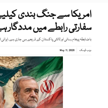
امریکا سے جنگ بندی کیلیے 
سفارتی رابطے میں مددگار ہے؛
باضابطہ پیغام رسانی اور ثالثی پاکستان کے ذریعے ہی جاری ہے، ایرانی 
ویب ڈیسک
May 11, 2026