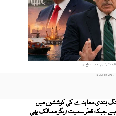
اکرات کل اسلام آباد میں متوقع ہیں
ی جنگ بندی معاہدے کی کوششوں میں
 رہا ہے جبکہ قطر سمیت دیگر ممالک بھی