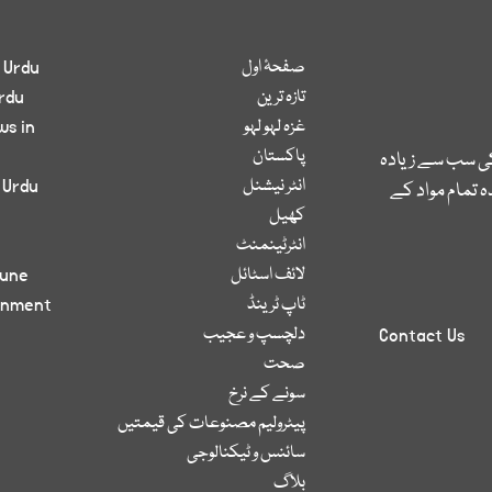
صفحۂ اول
 Urdu
تازہ ترین
rdu
غزہ لہو لہو
ws in
پاکستان
کی سب سے زیادہ
انٹر نیشنل
 Urdu
 تمام مواد کے
کھیل
انٹرٹینمنٹ
لائف اسٹائل
bune
ٹاپ ٹرینڈ
inment
دلچسپ و عجیب
Contact Us
صحت
سونے کے نرخ
پیٹرولیم مصنوعات کی قیمتیں
سائنس و ٹیکنالوجی
بلاگ