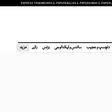
EXPRESS TRIBUNE
URDU E-PAPER
ENGLISH E-PAPER
SINDHI E-PAPER
L
دلچسپ و عجیب
سائنس و ٹیکنالوجی
بزنس
رائے
مزید