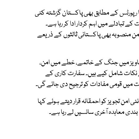
میڈیا رپورٹس کے مطابق بھی پاکستان گزشتہ کئی
ے تبادلے میں اہم کردار ادا کر رہا ہے۔
من منصوبہ بھی پاکستانی ثالثوں کے ذریعے
 تجاویز میں جنگ کے خاتمے، خطے میں امن،
یسے نکات شامل کیے ہیں۔ سفارت کاری کے
ات میں قومی مفادات کو ترجیح دی جائے گی۔
 امن تجویز کو احمقانہ قرار دیتے ہوئے کہا
ندی معاہدہ آخری سانسیں لے رہا ہے۔