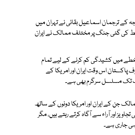
رجہ کے ترجمان اسماعیل بقائی نے تہران میں
لط کی گئی جنگ پر مختلف ممالک نے ایران
ان خطے میں کشیدگی کم کرنے کے لیے تمام
پاکستان اس وقت ایران اور امریکا کے
اب تک مسلسل سرگرم بھی ہے۔
لک جن کے ایران اور امریکا دونوں کے ساتھ
نی تجاویز اور آراء سے آگاہ کرتے رہتے ہیں، مگر
 ہی جاری ہے۔