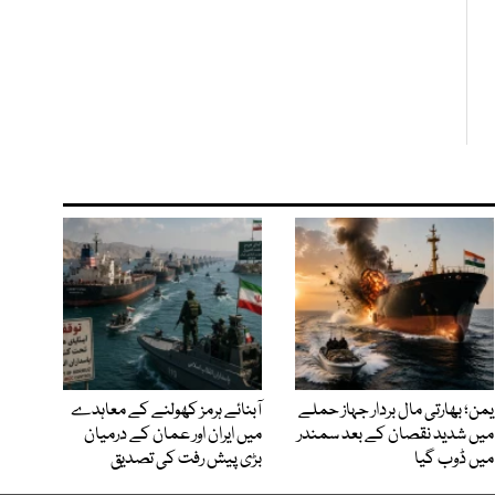
یمن؛ بھارتی مال بردار جہاز حملے
آبنائے ہرمز کھولنے کے معاہدے
میں شدید نقصان کے بعد سمندر
میں ایران اور عمان کے درمیان
میں ڈوب گیا
بڑی پیش رفت کی تصدیق