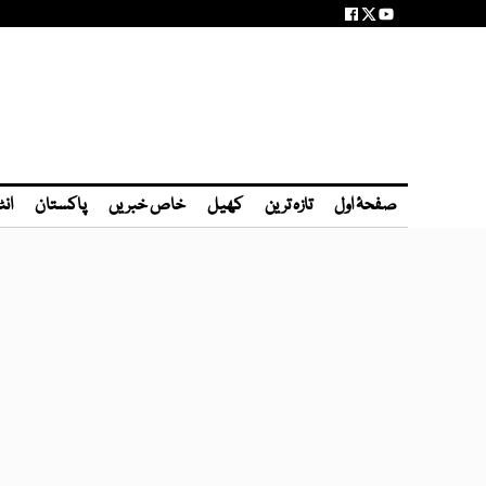
صفحۂ اول
تازہ ترین
کھیل
خاص خبریں
پاکستان
انٹ