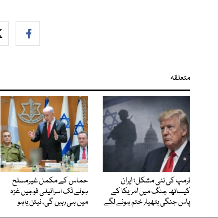
متعلقہ
ٹرمپ کی نئی مشکل؛ ایران
حماس کے مکمل غیرمسلح
کیساتھ جنگ میں امریکا کے
ہونے تک اسرائیلی فوجیں غزہ
پاس جنگی ہتھیار ختم ہونے لگے
میں ہی رہیں گی، نیتن یاہو