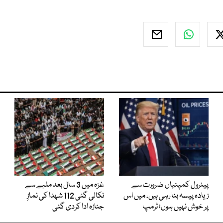
پیٹرول کمپنیاں ضرورت سے
غزہ میں 3 سال بعد ملبے سے
زیادہ پیسہ بنا رہی ہیں، میں اس
نکالی گئی 112 شہدا کی نمازِ
پر خوش نہیں ہوں؛ ٹرمپ
جنازہ ادا کردی گئی