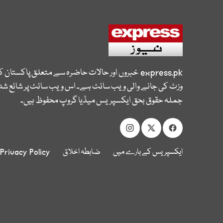
express.pk
خبروں اور حالات حاضرہ سے متعلق پاکستان 
وزٹ کی جانے والی ویب سائٹ ہے۔ اس ویب سائٹ پر شائع شدہ
جملہ حقوق بحق ایکسپریس میڈیا گروپ محفوظ ہیں۔
ایکسپریس کے بارے میں
ضابطہ اخلاق
Privacy Policy