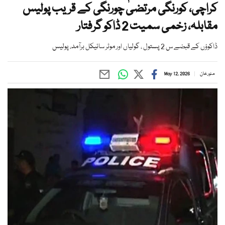
کراچی، کورنگی مرتضیٰ چورنگی کے قریب پولیس
مقابلہ، زخمی سمیت 2 ڈاکو گرفتار
ڈاکوؤں کے قبضے س 2 پستول ، گولیاں اور موٹر سائیکل برآمد، پولیس
منور خان
May 12, 2026