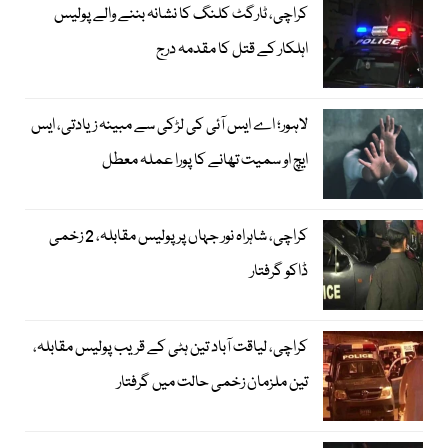
کراچی، ٹارگٹ کلنگ کا نشانہ بننے والے پولیس
اہلکار کے قتل کا مقدمہ درج
لاہور؛ اے ایس آئی کی لڑکی سے مبینہ زیادتی، ایس
ایچ او سمیت تھانے کا پورا عملہ معطل
کراچی، شاہراہ نور جہاں پر پولیس مقابلہ، 2 زخمی
ڈاکو گرفتار
کراچی، لیاقت آباد تین ہٹی کے قریب پولیس مقابلہ،
تین ملزمان زخمی حالت میں گرفتار