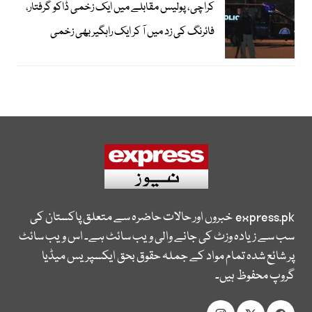
کراچی، پولیس مقابلے میں ایک زخمی ڈاکو گرفتار،
فائرنگ کی زد میں آ کر ایک راہگیر بھی زخمی
express.pk
خبروں اور حالات حاضرہ سے متعلق پاکستان کی
سب سے زیادہ وزٹ کی جانے والی ویب سائٹ ہے۔ اس ویب سائٹ
پر شائع شدہ تمام مواد کے جملہ حقوق بحق ایکسپریس میڈیا
گروپ محفوظ ہیں۔