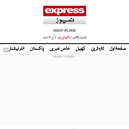
AUGUST 05, 2026
اشتہار لگائیں |
لائیو ٹی وی
| آج کا اخبار
صفحۂ اول
تازہ ترین
کھیل
خاص خبریں
پاکستان
انٹر نیشنل
ٹا