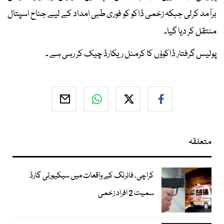
برآمد کرلی جبکہ زخمی ڈاکو کو فوری طبی امداد کے لیے جناح اسپتال
منتقل کر دیا گیا۔
پولیس گرفتار ڈاکوؤں کا کرمنل ریکارڈ چیک کر رہی ہے ۔
متعلقہ
کراچی، فائرنگ کے واقعات میں سیکیورٹی گارڈ
سمیت 2 افراد زخمی