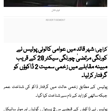
فوٹو: فائل
شہر قائد میں عوامی کالونی پولیس نے
کراچی:
کورنگی مرتضیٰ چورنگی سیکٹر 28 کے قریب
مبینہ مقابلے میں زخمی سمیت 2 ڈاکوؤں کو
گرفتار کرلیا۔
پولیس کے مطابق زخمی حالت میں گرفتار ڈاکو کی شناخت عمر
جبکہ ساتھی کو زاہد کے نام سے شناخت کیا گیا۔
پولیس نے ڈاکوؤں کے قبضے س 2 پستول ، گولیاں اور موٹر سائیکل