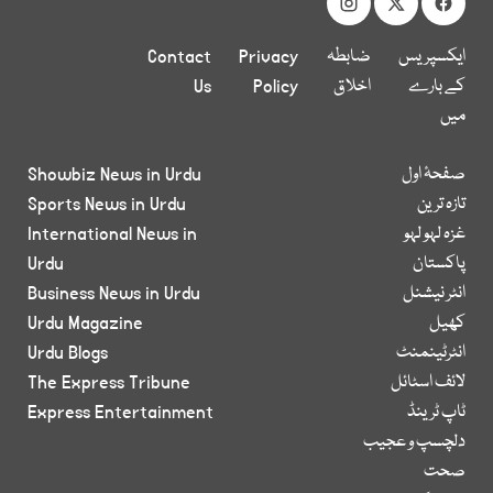
ایکسپریس
ضابطہ
Privacy
Contact
کے بارے
اخلاق
Policy
Us
میں
صفحۂ اول
Showbiz News in Urdu
تازہ ترین
Sports News in Urdu
غزہ لہو لہو
International News in
پاکستان
Urdu
انٹر نیشنل
Business News in Urdu
کھیل
Urdu Magazine
انٹرٹینمنٹ
Urdu Blogs
لائف اسٹائل
The Express Tribune
ٹاپ ٹرینڈ
Express Entertainment
دلچسپ و عجیب
صحت