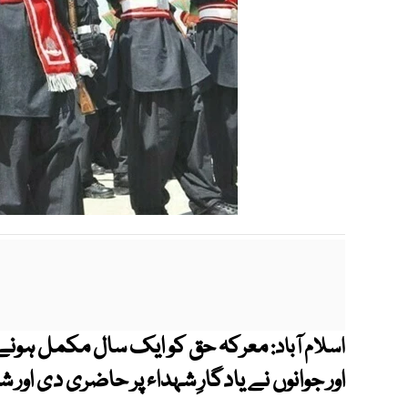
معرکہ حق کو ایک سال مکمل ہونے پ
اسلام آباد:
اور جوانوں نے یادگارِ شہداء پر حاضری دی اور