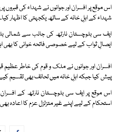
اس موقع پر افسران اور جوانوں نے شہداء کی قبروں پر
شہداء کے اہلِ خانہ کے ساتھ یکجہتی کا اظہار کیا۔
ایف سی بلوچستان نارتھ کی جانب سے شمالی ب
ایصالِ ثواب کے لیے خصوصی فاتحہ خوانی کا بھی اہت
افسران اور جوانوں نے ملک و قوم کی خاطر عظیم قرب
پیش کیا جبکہ اہلِ خانہ میں تحائف بھی تقسیم کی
اس موقع پر ایف سی بلوچستان نارتھ کے افسران او
استحکام کے لیے اپنے غیر متزلزل عزم کا اعادہ بھی 