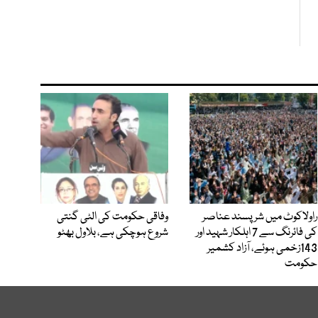
راولاکوٹ میں شرپسند عناصر
وفاقی حکومت کی الٹی گنتی
کی فائرنگ سے 7 اہلکار شہید اور
شروع ہوچکی ہے، بلاول بھٹو
143زخمی ہوئے، آزاد کشمیر
حکومت