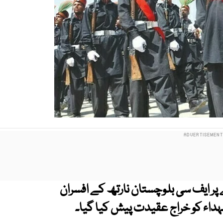
ر ایف سی بلوچستان نارتھ کے افسران
 شہداء کو خراج عقیدت پیش کیا گیا۔