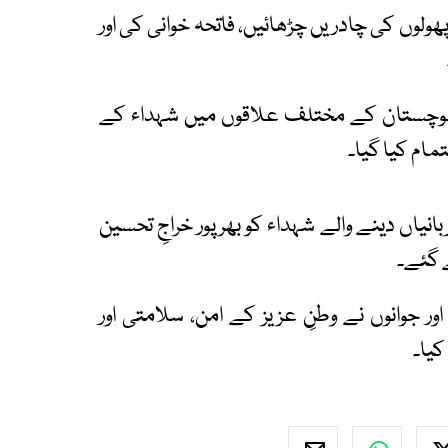
 پھولوں کی چادریں چڑھائیں، فاتحہ خوانی کی اور
لوچستان کے مختلف علاقوں میں شہداء کے
مام کیا گیا۔
انیاں دینے والے شہداء کو بھرپور خراجِ تحسین
ے گئے۔
ر جوانوں نے وطنِ عزیز کے امن، سلامتی اور
کیا۔