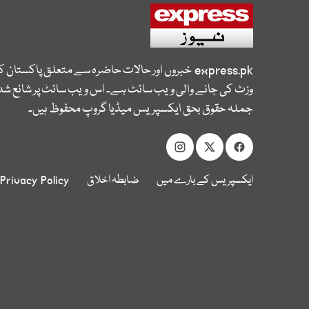
express.pk
خبروں اور حالات حاضرہ سے متعلق پاکستان 
وزٹ کی جانے والی ویب سائٹ ہے۔ اس ویب سائٹ پر شائع شدہ
جملہ حقوق بحق ایکسپریس میڈیا گروپ محفوظ ہیں۔
ایکسپریس کے بارے میں
ضابطہ اخلاق
Privacy Policy