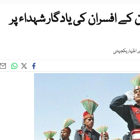
کے افسران کی یادگار شہداء پر
ے اظہار یکجہتی