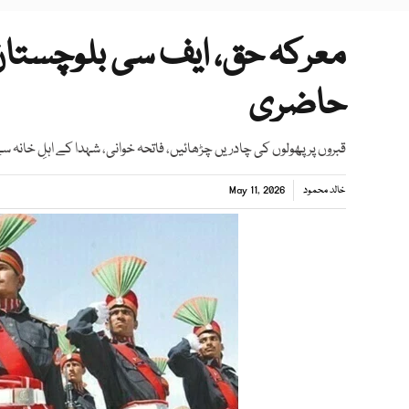
معرکہ حق، ایف سی بلوچستان 
حاضری
قبروں پر پھولوں کی چادریں چڑھائیں، فاتحہ خوانی، شہدا کے اہلِ خانہ س
خالد محمود
May 11, 2026