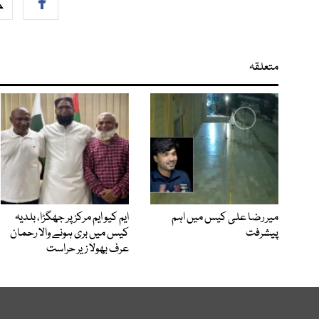
متعلقہ
میر رضا علی کیس میں اہم
ایم کیو ایم مرکز پر جھگڑا، بلدیہ
پیشرفت
کیس میں بری ہونے والا رحمان
عرف بھولا زیر حراست