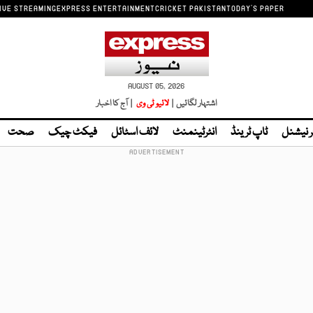
IVE STREAMING
EXPRESS ENTERTAINMENT
CRICKET PAKISTAN
TODAY'S PAPER
AUGUST 05, 2026
اشتہار لگائیں |
لائیو ٹی وی
| آج کا اخبار
ر نیشنل
ٹاپ ٹرینڈ
انٹرٹینمنٹ
لائف اسٹائل
فیکٹ چیک
صحت