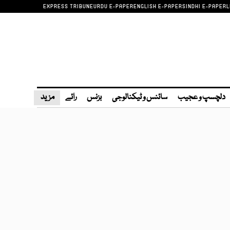
EXPRESS TRIBUNE
URDU E-PAPER
ENGLISH E-PAPER
SINDHI E-PAPER
L
دلچسپ و عجیب
سائنس و ٹیکنالوجی
بزنس
رائے
مزید