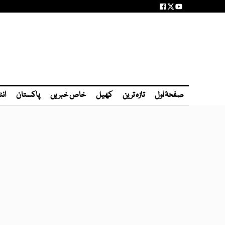
صفحۂ اول
تازہ ترین
کھیل
خاص خبریں
پاکستان
انٹ