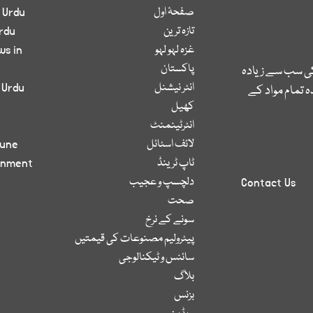
صفحۂ اول
 Urdu
تازہ ترین
rdu
غزہ لہو لہو
ws in
پاکستان
کی سب سے زیادہ
انٹر نیشنل
 Urdu
 تمام مواد کے
کھیل
انٹرٹینمنٹ
لائف اسٹائل
bune
ٹاپ ٹرینڈ
inment
دلچسپ و عجیب
Contact Us
صحت
سونے کے نرخ
پیٹرولیم مصنوعات کی قیمتیں
سائنس و ٹیکنالوجی
بلاگ
بزنس