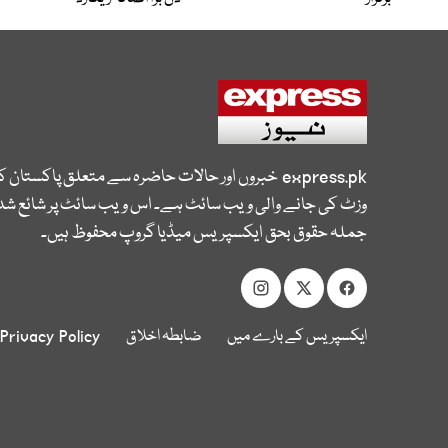
express.pk
خبروں اور حالات حاضرہ سے متعلق پاکستان 
وزٹ کی جانے والی ویب سائٹ ہے۔ اس ویب سائٹ پر شائع شدہ
جملہ حقوق بحق ایکسپریس میڈیا گروپ محفوظ ہیں۔
ایکسپریس کے بارے میں
ضابطہ اخلاق
Privacy Policy