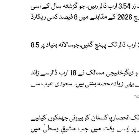
اسٹیٹ بینک کے مطابق اپریل2026 میں ترسیلاتِ زر 3.54 ارب ڈالر رہیں، جو گزشتہ سال کے اسی
مہینے کے مقابلے میں 11 فیصدزیادہ ہیں، البتہ مارچ 2026 کے مقابلے میں 8 فیصدکمی ریکارڈ
مالی سال کے پہلے 10 ماہ میں ترسیلاتِ زر 33.86 ارب ڈالر تک پہنچ گئیں،جوسالانہ بنیاد پر 8.5
اعدادوشمارکے مطابق سعودی عرب،عرب امارات و دیگرخلیجی ممالک نے 18 ارب ڈالرسے زائد
ے بھی زیادہ حصہ بنتی ہیں۔ سعودی عرب سے
 انحصار پاکستان کو بیرونی جھٹکوں کیلیے
 پر ایسے وقت میں جب مشرقِ وسطیٰ میں