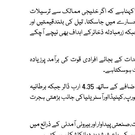
کہناہے کہ اگر خلیجی ممالک سے ترسیلات
 خسارے میں جاسکتا، تیل کی بلندقیمتیں اور
،جبکہ زرمبادلہ ذخائرکے اہداف بھی نیچے آچکے
ت کے بجائے افرادی قوت کی برآمد پرزیادہ
ت ہوسکتاہے۔
دوسری جانب یورپی یونین سے ترسیلات 18فیصد اضافے کے ساتھ 4.35 ارب ڈالر جبکہ برطانیہ
ں کی یورپ،کینیڈااورآسٹریلیاکی جانب بڑھتی ہجرت
،صنعتی پیداوار اور بیرونی آمدنی کے ذرائع میں