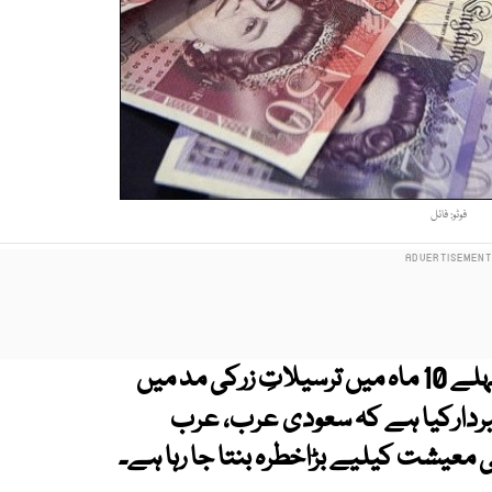
فوٹو: فائل
پاکستان کو مالی سال 2025-26 کے پہلے 10 ماہ میں ترسیلاتِ زرکی مد میں
ن نے خبردارکیا ہے کہ سعودی عرب، عرب
 معیشت کیلیے بڑاخطرہ بنتا جا رہا ہے۔