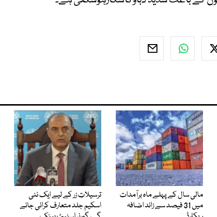
انوں کے باعث شدید دباؤکاشکارہوسکتی ہے۔
مالی سال کے پہلے ماہ برآمدات
ترسیلاتِ زر کے لیے ایک نئی
میں 31 فیصد سے زائد اضافہ
اسکیم جلد متعارف کرائی جائے
ریکارڈ
گی، گورنر اسٹیٹ بینک