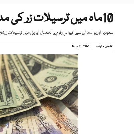
10ماہ میں ترسیلات زر کی مد میں 34 ارب ڈالر موصول
سعودیہ اور یو اے ای سے آنیوالی رقوم پر انحصار، اپریل میں ترسیلات زر3.54 ارب ڈالر رہیں
عثمان حنیف
May 11, 2026