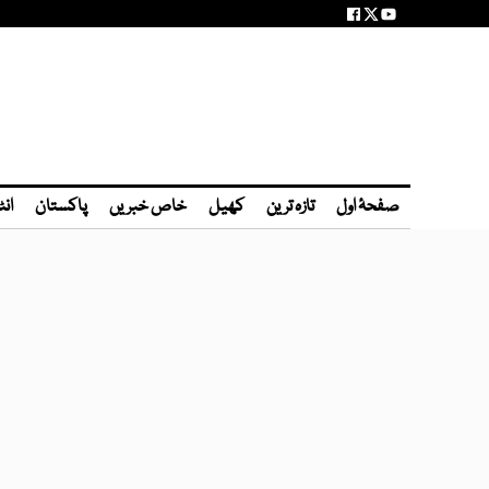
صفحۂ اول
تازہ ترین
کھیل
خاص خبریں
پاکستان
انٹ