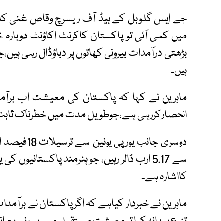
جے ایس گلوبل کے ہیڈ آف ریسرچ وقاص غنی کا
میں کمی آئی تو پاکستان کاکرنٹ اکاؤنٹ دوبارہ
بڑھتی درآمدات بیرونی کھاتوں پر دباؤڈال رہی ہیں
ہیں۔
ماہرین نے کہا کہ پاکستان کی معیشت اب برآمدا
انحصارکررہی ہے،جوطویل مدت میں خطرناک ثاب
سے 5.17 ارب ڈالر رہیں، جو ہنرمند پاکستانیو
کااشارہ ہے۔
ماہرین نے خبردار کیاہے کہ اگر پاکستان نے برآمدات