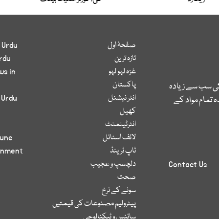
صفحۂ اول
 Urdu
تازہ ترین
rdu
غزہ لہو لہو
ws in
پاکستان
کی سب سے زیادہ
انٹر نیشنل
 Urdu
 تمام مواد کے
کھیل
انٹرٹینمنٹ
لائف اسٹائل
bune
ٹاپ ٹرینڈ
inment
دلچسپ و عجیب
Contact Us
صحت
سونے کے نرخ
پیٹرولیم مصنوعات کی قیمتیں
سائنس و ٹیکنالوجی