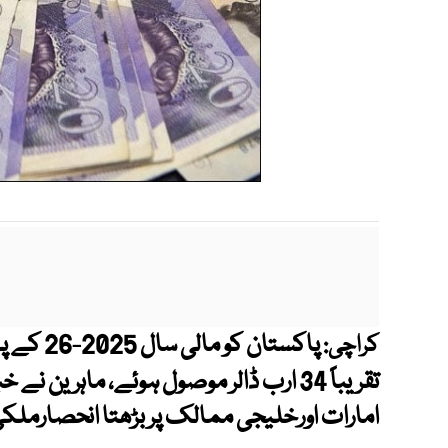
کراچی:
تقریباً 34 ارب ڈالر موصول ہوئے، ماہری
امارات اورخلیجی ممالک پر بڑھتا انحصارملکی