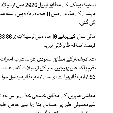
کی گئی۔
فیصد اضافہ ظاہرکرتی ہیں۔
رقوم پاکستان بھیجیں، جو کل ترسیلات کانصف س
7.93 ارب ڈالر،یو اے ای سے 7 ارب ڈالر موصول ہوئے۔
معاشی ماہرین کے مطابق خلیجی خطے پر اس حد تک
غیرمعمولی طور پر حساس بنا رہا ہے،خاص طور