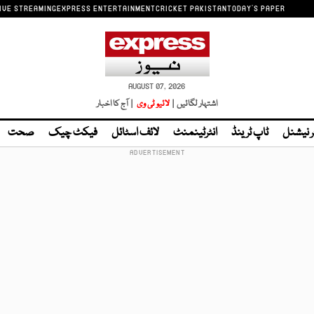
IVE STREAMING
EXPRESS ENTERTAINMENT
CRICKET PAKISTAN
TODAY'S PAPER
AUGUST 07, 2026
اشتہار لگائیں |
لائیو ٹی وی
| آج کا اخبار
ر نیشنل
ٹاپ ٹرینڈ
انٹرٹینمنٹ
لائف اسٹائل
فیکٹ چیک
صحت