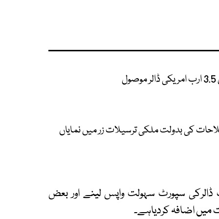
ل
صلاحات کی بدولت ملکی ترسیلات زر میں نمایاں
ی کی جانب سے پاکستان کیلئے 3 ارب ڈالرکی سپورٹ سہولت واپس لینے اور بعض
 میں اضافہ کردیاہے۔