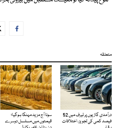
تنوع پیدانہ کیا تو معیشت مستقبل میں بیرونی بحر
متعلقہ
درآمدی گاڑیوں پر ٹیرف میں 52
سونا آج مزید مہنگا ہوگیا؛
فیصد کمی کی تجویز، اختلافات
قیمتوں میں مسلسل دوسرے
برقرار
دن بڑا اضافہ ریکارڈ