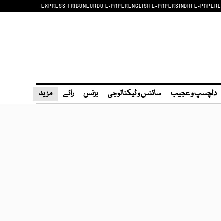
EXPRESS TRIBUNE
URDU E-PAPER
ENGLISH E-PAPER
SINDHI E-PAPER
L
دلچسپ و عجیب
سائنس و ٹیکنالوجی
بزنس
رائے
مزید