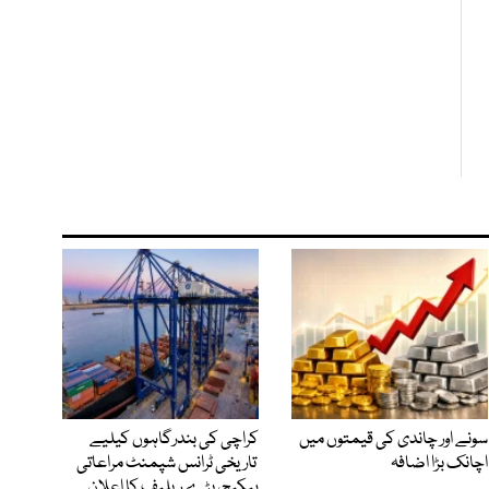
سونے اور چاندی کی قیمتوں میں
کراچی کی بندرگاہوں کیلیے
اچانک بڑا اضافہ
تاریخی ٹرانس شپمنٹ مراعاتی
پیکیج، بڑے ریلیف کا اعلان