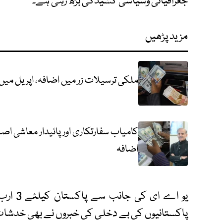
جغرافیائی وسیاسی کشیدگی بڑھ رہی ہے۔
مزید پڑھیں
ملکی ترسیلات زر میں اضافہ، اپریل میں 3.5 ارب امریکی ڈالر موصو
کامیاب سفارتکاری اور پائیدار معاشی ا
اضافہ
یو اے ا
پاکستانیوں کی بے دخلی کی خبروں نے بھی خدشات