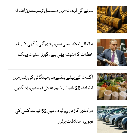
سونے کی قیمت میں مسلسل تیسرے روز اضافہ
مالیاتی ٹیکنالوجی میں بہتری آئی، آگہی کے بغیر
خطرات کا اندیشہ بھی ہے، گورنر اسٹیٹ بینک
اگست کے پہلے ہفتے ہی مہنگائی کی رفتار میں
اضافہ، 20 اشیائے ضروریہ کی قیمتیں بڑھ گئیں
درآمدی گاڑیوں پر ٹیرف میں 52 فیصد کمی کی
تجویز، اختلافات برقرار