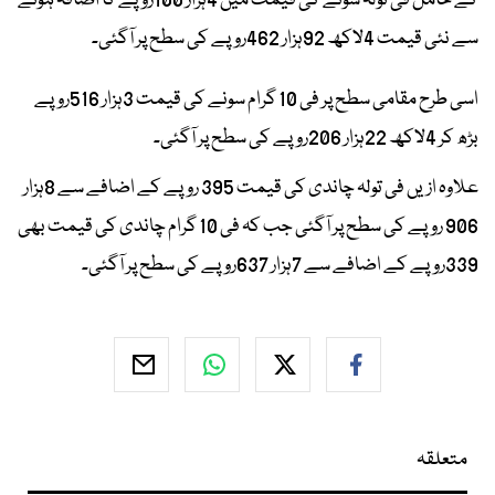
کے حامل فی تولہ سونے کی قیمت میں 4ہزار 100روپے کا اضافہ ہونے
سے نئی قیمت 4لاکھ 92ہزار 462روپے کی سطح پر آگئی۔
اسی طرح مقامی سطح پر فی 10 گرام سونے کی قیمت 3ہزار 516روپے
بڑھ کر 4لاکھ 22ہزار 206روپے کی سطح پر آگئی۔
علاوہ ازیں فی تولہ چاندی کی قیمت 395 روپے کے اضافے سے 8ہزار
906 روپے کی سطح پر آگئی جب کہ فی 10 گرام چاندی کی قیمت بھی
339روپے کے اضافے سے 7ہزار 637روپے کی سطح پر آگئی۔
متعلقہ