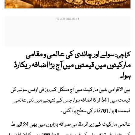
سونے اور چاندی کی عالمی و مقامی
کراچی:
مارکیٹوں میں قیمتوں میں آج بڑا اضافہ ریکارڈ
ہوا۔
بین الاقوامی بلین مارکیٹ میں آج منگل کے روز فی اونس سونے کی
قیمت میں 41ڈالر کا اضافہ ہوا، جس کے نتیجے میں نئی عالمی
قیمت 4ہزار 701ڈالر کی سطح پر آگئی ۔
عالمی مارکیٹ کے زیر اثر مقامی صرافہ بازاروں میں بھی 24 قیراط