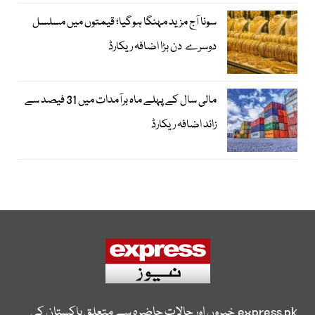
سونا آج مزید مہنگا ہوگیا؛ قیمتوں میں مسلسل
دوسرے دن بڑا اضافہ ریکارڈ
مالی سال کے پہلے ماہ برآمدات میں 31 فیصد سے
زائد اضافہ ریکارڈ
express.pk
خبروں اور حالات حاضرہ سے متعلق پاکستان کی