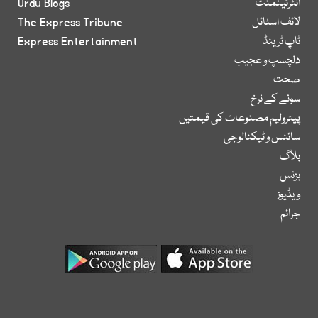
انٹرٹینمنٹ
Urdu Blogs
لائف اسٹائل
The Express Tribune
ٹاپ ٹرینڈ
Express Entertainment
دلچسپ و عجیب
صحت
سونے کے نرخ
پیٹرولیم مصنوعات کی قیمتیں
سائنس و ٹیکنالوجی
بلاگ
بزنس
ویڈیوز
جرائم