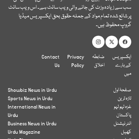
سب سے زیادہ وزٹ کی جانے والی ویب سائٹ ہے۔ اس ویب سائٹ
پر شائع شدہ تمام مواد کے جملہ حقوق بحق ایکسپریس میڈیا
گروپ محفوظ ہیں۔
ایکسپریس
ضابطہ
Privacy
Contact
کے بارے
اخلاق
Policy
Us
میں
صفحۂ اول
Showbiz News in Urdu
تازہ ترین
Sports News in Urdu
غزہ لہو لہو
International News in
پاکستان
Urdu
انٹر نیشنل
Business News in Urdu
کھیل
Urdu Magazine