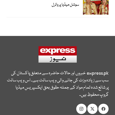
سوشل میڈیا پر وائرل
express.pk
خبروں اور حالات حاضرہ سے متعلق پاکستان کی
سب سے زیادہ وزٹ کی جانے والی ویب سائٹ ہے۔ اس ویب سائٹ
پر شائع شدہ تمام مواد کے جملہ حقوق بحق ایکسپریس میڈیا
گروپ محفوظ ہیں۔