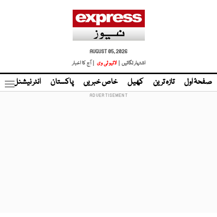
AUGUST 05, 2026
اشتہار لگائیں |
لائیو ٹی وی
| آج کا اخبار
صفحۂ اول
تازہ ترین
کھیل
خاص خبریں
پاکستان
انٹر نیشنل
ٹا