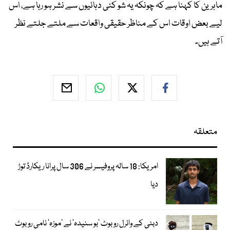
ماہرین کا کہنا ہے کہ چونکہ یہ شو کئی دہائیوں سے نشر ہو رہا ہے، اس
لیے بعض اوقات اس کے مناظر حقیقی واقعات سے ملتے جلتے نظر
آتے ہیں۔
متعلقہ
امریکا: 18 سالہ پروفیسر نے 306 سال پرانا ریکارڈ توڑ
دیا
دبئی کے وائرل روبوٹ ’بو سنیدہ‘ نے ’موزہ‘ نامی روبوٹ