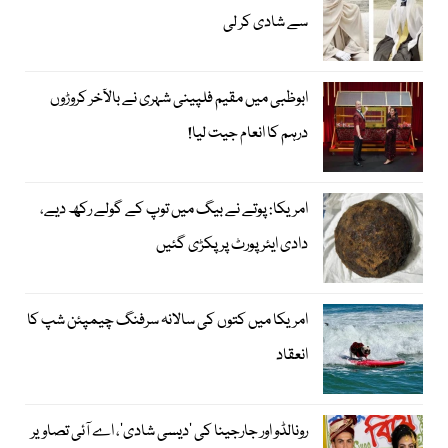
سے شادی کر لی
ابوظبی میں مقیم فلپینی شہری نے بالآخر کروڑوں
درہم کا انعام جیت لیا!
امریکا: پوتے نے بیگ میں توپ کے گولے رکھ دیے،
دادی ایئرپورٹ پر پکڑی گئیں
امریکا میں کتوں کی سالانہ سرفنگ چیمپئن شپ کا
انعقاد
رونالڈو اور جارجینا کی ’دیسی شادی‘، اے آئی تصاویر