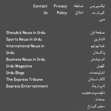
ایکسپریس
ضابطہ
Privacy
Contact
کے بارے
اخلاق
Policy
Us
میں
صفحۂ اول
Showbiz News in Urdu
تازہ ترین
Sports News in Urdu
غزہ لہو لہو
International News in
پاکستان
Urdu
انٹر نیشنل
Business News in Urdu
کھیل
Urdu Magazine
انٹرٹینمنٹ
Urdu Blogs
لائف اسٹائل
The Express Tribune
ٹاپ ٹرینڈ
Express Entertainment
دلچسپ و عجیب
صحت
سونے کے نرخ