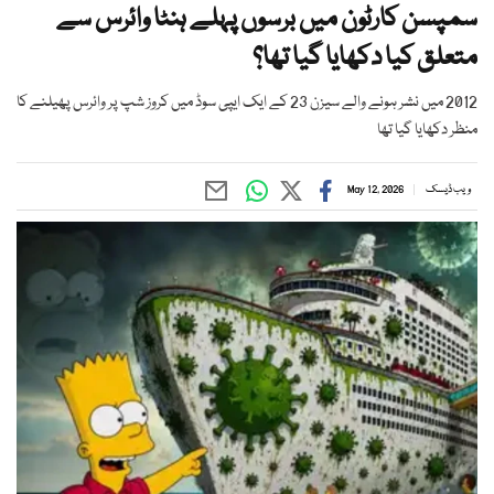
سمپسن کارٹون میں برسوں پہلے ہنٹا وائرس سے
متعلق کیا دکھایا گیا تھا؟
2012 میں نشر ہونے والے سیزن 23 کے ایک ایپی سوڈ میں کروز شپ پر وائرس پھیلنے کا
منظر دکھایا گیا تھا
ویب ڈیسک
May 12, 2026