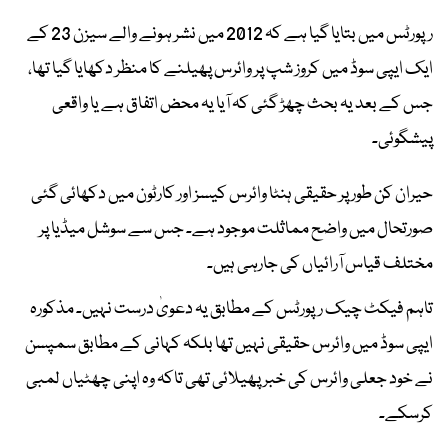
رپورٹس میں بتایا گیا ہے کہ 2012 میں نشر ہونے والے سیزن 23 کے
ایک ایپی سوڈ میں کروز شپ پر وائرس پھیلنے کا منظر دکھایا گیا تھا،
جس کے بعد یہ بحث چھڑ گئی کہ آیا یہ محض اتفاق ہے یا واقعی
پیشگوئی۔
حیران کن طور پر حقیقی ہنٹا وائرس کیسز اور کارٹون میں دکھائی گئی
صورتحال میں واضح مماثلت موجود ہے۔ جس سے سوشل میڈیا پر
مختلف قیاس آرائیاں کی جارہی ہیں۔
تاہم فیکٹ چیک رپورٹس کے مطابق یہ دعویٰ درست نہیں۔ مذکورہ
ایپی سوڈ میں وائرس حقیقی نہیں تھا بلکہ کہانی کے مطابق سمپسن
نے خود جعلی وائرس کی خبر پھیلائی تھی تاکہ وہ اپنی چھٹیاں لمبی
کرسکے۔