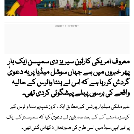
معروف امریکی کارٹون سیریز دی سمپسن ایک بار
پھر خبروں میں ہے جہاں سوشل میڈیا پر یہ دعویٰ
گردش کر رہا ہے کہ اس نے ہنٹا وائرس کے حالیہ
واقعے کی برسوں پہلے پیشگوئی کردی تھی۔
غیر ملکی میڈیا رپورٹس کے مطابق ایک کروز شپ پر ہنٹا وائرس کے
کیسز سامنے آنے کے بعد صارفین نے دعویٰ کیا کہ سمپسنز کے ایک
پرانے ایپی سوڈ میں اسی طرح کی صورتحال دکھائی گئی تھی۔