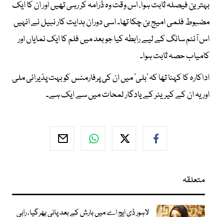
بہترین فیصلہ ثابت ہوا، اس وقت وہ ڈرامہ کر رہی تھیں اور ان کا ایک
مضبوط فلمی امیج بن چکا تھا۔ اسی دوران ہدایت کار نبیل نے انہیں
اس آئٹم سانگ کے لیے رابطہ کیا جو بعد میں فلم کا ایک نمایاں اور
کامیاب حصہ ثابت ہوا۔
اداکارہ کا کہنا تھا کہ ’بلی‘ میں ان کی پرفارمنس کو بہت پذیرائی ملی
اور یہ ان کے کیریئر کے یادگار لمحات میں سے ایک ہے۔
متعلقہ
لاہور ڈی ایچ اے میں بارش کے بعد پانی بھرگیا، رابی