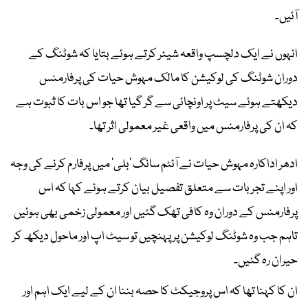
آئیں۔
انہوں نے ایک دلچسپ واقعہ شیئر کرتے ہوئے بتایا کہ شوٹنگ کے
دوران شوٹنگ کی لوکیشن کا مالک مہوش حیات کی پرفارمنس
دیکھتے ہوئے سیٹ پر اونچائی سے گر گیا تھا جو اس بات کا ثبوت ہے
کہ ان کی پرفارمنس میں واقعی غیر معمولی اثر تھا۔
ادھر اداکارہ مہوش حیات نے آئٹم سانگ ’بلی‘ میں پرفارم کرنے کی وجہ
اور اپنے تجربات سے متعلق تفصیل بیان کرتے ہوئے کہا کہ اس
پرفارمنس کے دوران وہ کافی تھک گئیں اور معمولی زخمی بھی ہوئیں
تاہم جب وہ شوٹنگ لوکیشن پر پہنچیں تو سیٹ اپ اور ماحول دیکھ کر
حیران رہ گئیں۔
ان کا کہنا تھا کہ اس پروجیکٹ کا حصہ بننا ان کے لیے ایک اہم اور