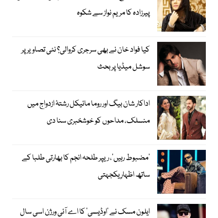
پیرزادہ کا مریم نواز سے شکوہ
کیا فواد خان نے بھی سرجری کروالی؟ نئی تصاویر پر
سوشل میڈیا پر بحث
اداکار شان بیگ اور روما مائیکل رشتۂ ازدواج میں
منسلک، مداحوں کو خوشخبری سنا دی
’مضبوط رہیں‘، ریپر طلحہ انجم کا بھارتی طلبا کے
ساتھ اظہارِ یکجہتی
ایلون مسک نے ’اوڈیسی‘ کا اے آئی ورژن اسی سال