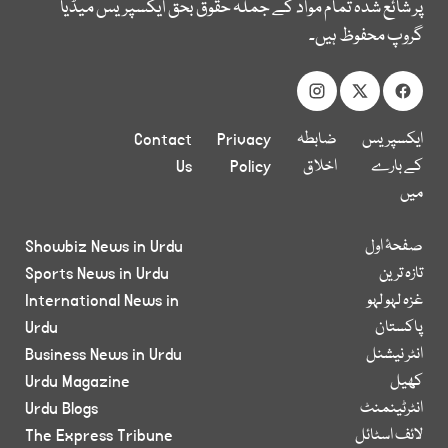
پر شائع شدہ تمام مواد کے جملہ حقوق بحق ایکسپریس میڈیا
گروپ محفوظ ہیں۔
ایکسپریس
ضابطہ
Privacy
Contact
کے بارے
اخلاق
Policy
Us
میں
صفحۂ اول
Showbiz News in Urdu
تازہ ترین
Sports News in Urdu
غزہ لہو لہو
International News in
پاکستان
Urdu
انٹر نیشنل
Business News in Urdu
کھیل
Urdu Magazine
انٹرٹینمنٹ
Urdu Blogs
لائف اسٹائل
The Express Tribune