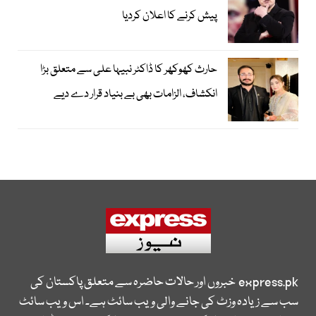
پیش کرنے کا اعلان کردیا
حارث کھوکھر کا ڈاکٹر نبیہا علی سے متعلق بڑا
انکشاف، الزامات بھی بے بنیاد قرار دے دیے
express.pk
خبروں اور حالات حاضرہ سے متعلق پاکستان کی
سب سے زیادہ وزٹ کی جانے والی ویب سائٹ ہے۔ اس ویب سائٹ