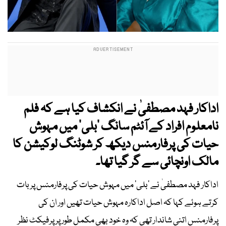
اداکار فہد مصطفیٰ نے انکشاف کیا ہے کہ فلم
نامعلوم افراد کے آئٹم سانگ ’بلی‘ میں مہوش
حیات کی پرفارمنس دیکھ کر شوٹنگ لوکیشن کا
مالک اونچائی سے گر گیا تھا۔
اداکار فہد مصطفیٰ نے ’بلی‘ میں مہوش حیات کی پرفارمنس پر بات
کرتے ہوئے کہا کہ اصل اداکارہ مہوش حیات تھیں اور ان کی
پرفارمنس اتنی شاندار تھی کہ وہ خود بھی مکمل طور پر پرفیکٹ نظر