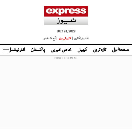
JULY 24, 2026
اشتہار لگائیں |
لائیو ٹی وی
| آج کا اخبار
صفحۂ اول
تازہ ترین
کھیل
خاص خبریں
پاکستان
انٹر نیشنل
ٹا