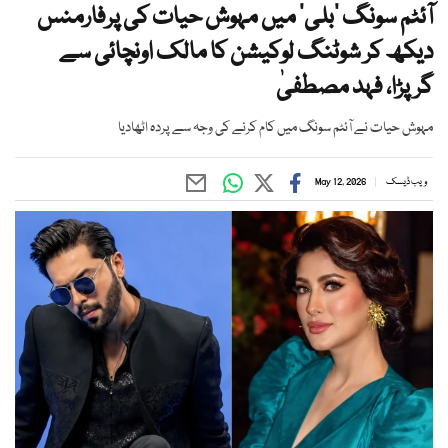
آئٹم سونگ ’بلی‘ میں مہوش حیات کی پرفارمنس
دیکھ کر شوٹنگ لوکیشن کا مالک اونچائی سے
گرپڑا، فہد مصطفیٰ
مہوش حیات نے آئٹم سونگ میں کام کرنے کی وجہ سے پردہ اٹھادیا
ویب ڈیسک
May 12, 2026