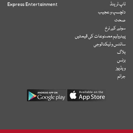
ٹاپ ٹرینڈ
Express Entertainment
دلچسپ و عجیب
صحت
سونے کے نرخ
پیٹرولیم مصنوعات کی قیمتیں
سائنس و ٹیکنالوجی
بلاگ
بزنس
ویڈیوز
جرائم