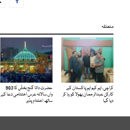
متعلقہ
کراچی، ایم کیو ایم پاکستان کے
حضرت داتا گنج بخشؒ کا 983
کارکن عبدالرحمان بھولا کو رہا کر
واں سالانہ عرس اختتامی دعا کے
دیا گیا
ساتھ اختتام پذیر