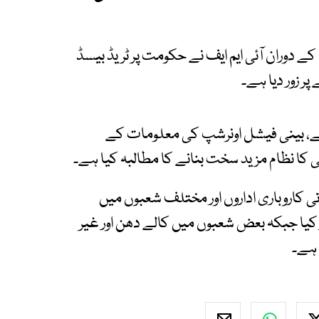
ے دوران آئی ایم ایف نے حکومت پر ٹریڈ بیسڈ
ر زور دیا ہے۔
کنے، بینی فیشل اونرشپ کی معلومات کے
نی کا نظام مزید سخت بنانے کا مطالبہ کیا ہے۔
ی کاروباری اداروں اور مختلف شعبوں میں
 کیا جبکہ بعض شعبوں میں کالے دھن اور غیر
 ہے۔