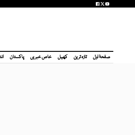
صفحۂ اول
تازہ ترین
کھیل
خاص خبریں
پاکستان
انٹ