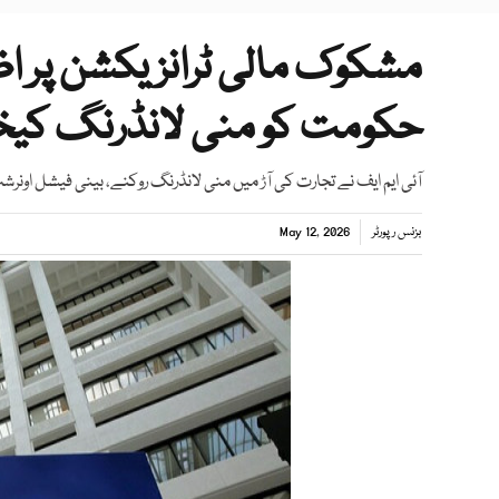
مشکوک مالی ٹرانزیکشن پر اظہ
حکومت کو منی لانڈرنگ کیخ
آئی ایم ایف نے تجارت کی آڑ میں منی لانڈرنگ روکنے، بینی فیشل اونر
بزنس رپورٹر
May 12, 2026