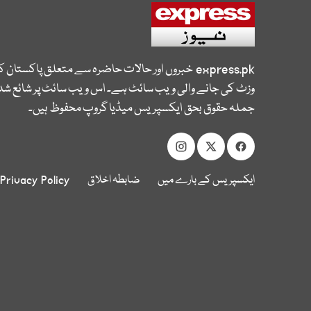
express.pk
خبروں اور حالات حاضرہ سے متعلق پاکستان 
وزٹ کی جانے والی ویب سائٹ ہے۔ اس ویب سائٹ پر شائع شدہ
جملہ حقوق بحق ایکسپریس میڈیا گروپ محفوظ ہیں۔
ایکسپریس کے بارے میں
ضابطہ اخلاق
Privacy Policy