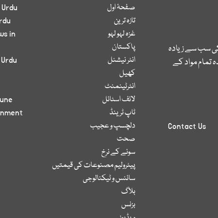
صفحۂ اول
 Urdu
تازہ ترین
rdu
غزہ لہو لہو
ws in
پاکستان
کی سب سے زیادہ
انٹر نیشنل
 Urdu
 تمام مواد کے
کھیل
انٹرٹینمنٹ
لائف اسٹائل
bune
ٹاپ ٹرینڈ
inment
دلچسپ و عجیب
Contact Us
صحت
سونے کے نرخ
پیٹرولیم مصنوعات کی قیمتیں
سائنس و ٹیکنالوجی
بلاگ
بزنس