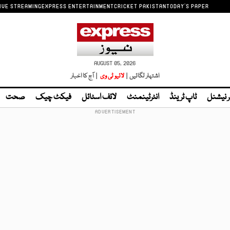
IVE STREAMING
EXPRESS ENTERTAINMENT
CRICKET PAKISTAN
TODAY'S PAPER
AUGUST 05, 2026
اشتہار لگائیں |
لائیو ٹی وی
| آج کا اخبار
ر نیشنل
ٹاپ ٹرینڈ
انٹرٹینمنٹ
لائف اسٹائل
فیکٹ چیک
صحت