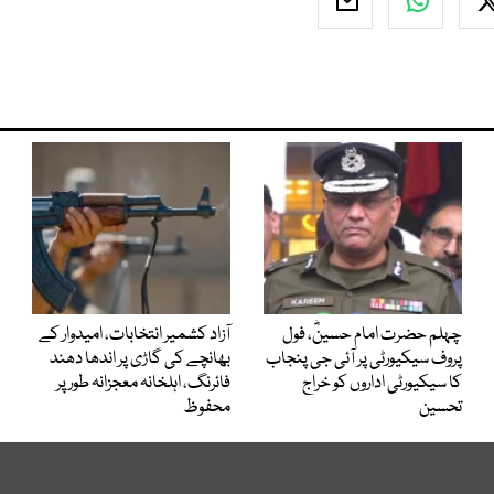
چہلم حضرت امام حسینؓ، فول
آزاد کشمیر انتخابات، امیدوار کے
پروف سیکیورٹی پر آئی جی پنجاب
بھانچے کی گاڑی پر اندھا دھند
کا سیکیورٹی اداروں کو خراج
فائرنگ، اہلخانہ معجزانہ طور پر
تحسین
محفوظ