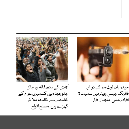
حیدرآباد، لوٹ مار کے دوران
آزادی کی منصفانہ اور جائز
فائرنگ، یوسی چیئرمین سمیت 3
جدوجہد میں کشمیری عوام کے
افراد زخمی، ملزمان فرار
کاندھے سے کاندھا ملا کر
کھڑے ہیں، مسلح افواج