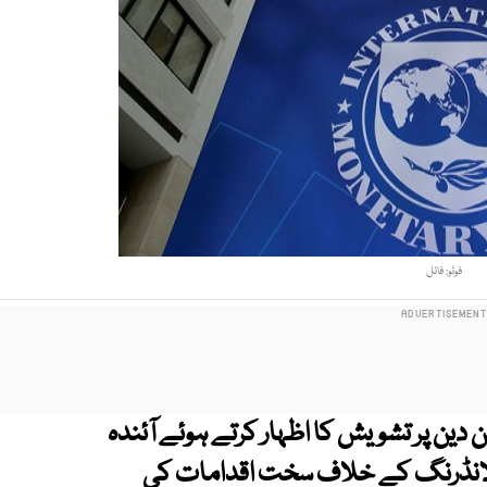
فوٹو: فائل
ن دین پر تشویش کا اظہار کرتے ہوئے آئندہ
لانڈرنگ کے خلاف سخت اقدامات کی