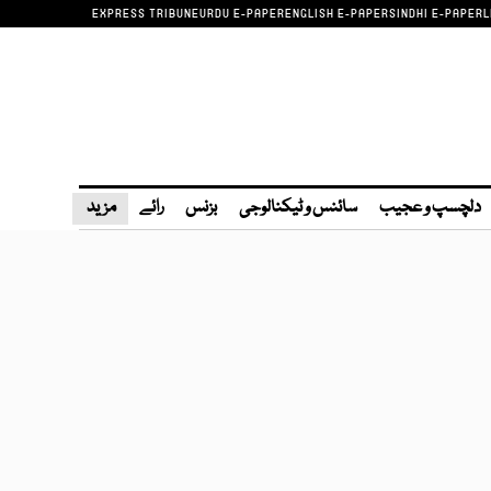
EXPRESS TRIBUNE
URDU E-PAPER
ENGLISH E-PAPER
SINDHI E-PAPER
L
دلچسپ و عجیب
سائنس و ٹیکنالوجی
بزنس
رائے
مزید