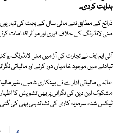
ہدایت کردی۔
ذرائع کے مطابق نئے مالی سال کے بجٹ کی تیاریوں ک
منی لانڈرنگ کے خلاف فوری اور موٴثر اقدامات کرنے پ
آئی ایم ایف نے تجارت کی آڑ میں منی لانڈرنگ رو
تبادلے میں موجود خامیاں دور کرنے اور مالیاتی نگرا
عالمی مالیاتی ادارے نے بینکاری شعبے، غیر مالیات
مشکوک لین دین کی نگرانی پر بھی تشویش کا اظہار
ٹیکس شدہ سرمایہ کاری کی نشاندہی بھی کی گئی