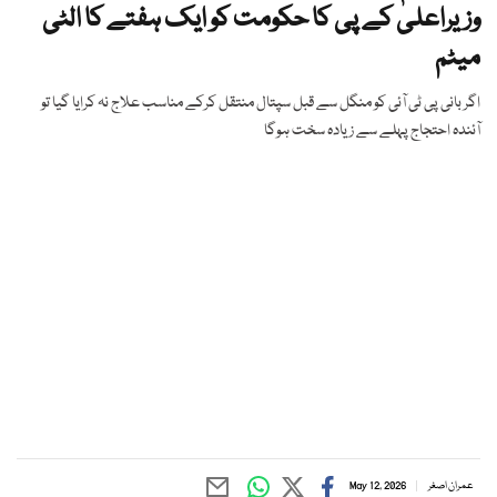
وزیراعلیٰ کے پی کا حکومت کو ایک ہفتے کا الٹی
میٹم
اگر بانی پی ٹی آئی کو منگل سے قبل سپتال منتقل کرکے مناسب علاج نہ کرایا گیا تو
آئندہ احتجاج پہلے سے زیادہ سخت ہوگا
عمران اصغر
May 12, 2026