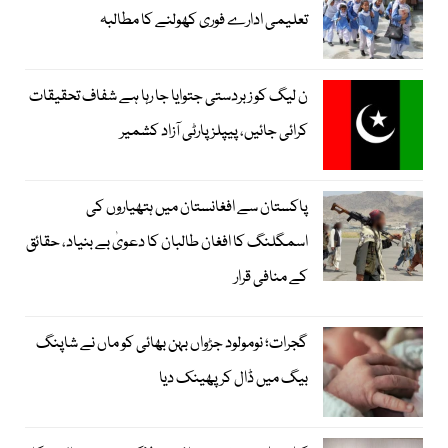
تعلیمی ادارے فوری کھولنے کا مطالبہ
ن لیگ کو زبردستی جتوایا جا رہا ہے شفاف تحقیقات
کرائی جائیں، پیپلز پارٹی آزاد کشمیر
پاکستان سے افغانستان میں ہتھیاروں کی
اسمگلنگ کا افغان طالبان کا دعویٰ بے بنیاد، حقائق
کے منافی قرار
گجرات؛ نومولود جڑواں بہن بھائی کو ماں نے شاپنگ
بیگ میں ڈال کر پھینک دیا