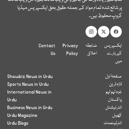
پر شائع شدہ تمام مواد کے جملہ حقوق بحق ایکسپریس میڈیا
گروپ محفوظ ہیں۔
ایکسپریس
ضابطہ
Privacy
Contact
کے بارے
اخلاق
Policy
Us
میں
صفحۂ اول
Showbiz News in Urdu
تازہ ترین
Sports News in Urdu
غزہ لہو لہو
International News in
پاکستان
Urdu
انٹر نیشنل
Business News in Urdu
کھیل
Urdu Magazine
انٹرٹینمنٹ
Urdu Blogs