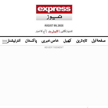
AUGUST 09, 2026
اشتہار لگائیں |
لائیو ٹی وی
| آج کا اخبار
صفحۂ اول
تازہ ترین
کھیل
خاص خبریں
پاکستان
انٹر نیشنل
ٹا