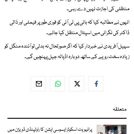
منتقلی کی اجازت نہیں دے رہی۔
انہوں نے مطالبہ کیا کہ بانی پی ٹی آئی کو فوری طور پر فیملی اور ذاتی
ڈاکٹر کی نگرانی میں اسپتال منتقل کیا جائے۔
سہیل آفریدی نے خبردار کیا کہ اگر صورتحال نہ بدلی تو آئندہ منگل کو
زیادہ سخت رویے کے ساتھ دوبارہ اڈیالہ جیل پہنچیں گے۔
متعلقہ
پرائیویٹ اسکولز ایسوسی ایشن کا راولپنڈی ڈویژن میں