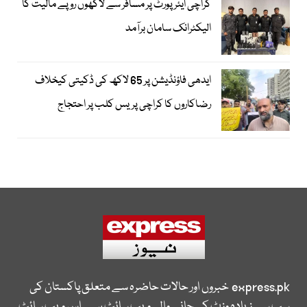
کراچی ایئرپورٹ پر مسافر سے لاکھوں روپے مالیت کا
الیکٹرانک سامان برآمد
ایدھی فاؤنڈیشن پر 65 لاکھ کی ڈکیتی کیخلاف
رضاکاروں کا کراچی پریس کلب پر احتجاج
express.pk
خبروں اور حالات حاضرہ سے متعلق پاکستان کی
سب سے زیادہ وزٹ کی جانے والی ویب سائٹ ہے۔ اس ویب سائٹ