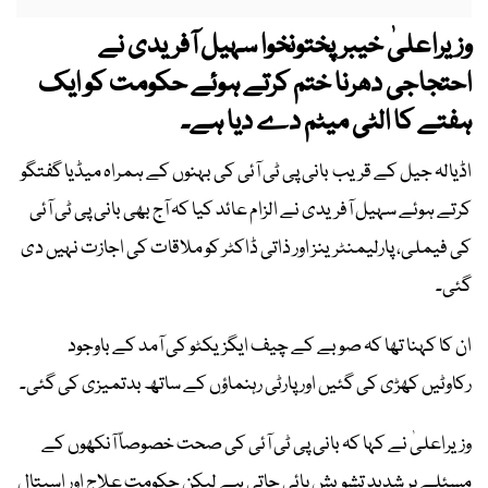
وزیراعلیٰ خیبرپختونخوا سہیل آفریدی نے
احتجاجی دھرنا ختم کرتے ہوئے حکومت کو ایک
ہفتے کا الٹی میٹم دے دیا ہے۔
اڈیالہ جیل کے قریب بانی پی ٹی آئی کی بہنوں کے ہمراہ میڈیا گفتگو
کرتے ہوئے سہیل آفریدی نے الزام عائد کیا کہ آج بھی بانی پی ٹی آئی
کی فیملی، پارلیمنٹرینز اور ذاتی ڈاکٹر کو ملاقات کی اجازت نہیں دی
گئی۔
ان کا کہنا تھا کہ صوبے کے چیف ایگزیکٹو کی آمد کے باوجود
رکاوٹیں کھڑی کی گئیں اور پارٹی رہنماؤں کے ساتھ بدتمیزی کی گئی۔
وزیراعلیٰ نے کہا کہ بانی پی ٹی آئی کی صحت خصوصاً آنکھوں کے
مسئلے پر شدید تشویش پائی جاتی ہے لیکن حکومت علاج اور اسپتال