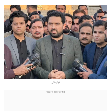
فوٹو: فائل