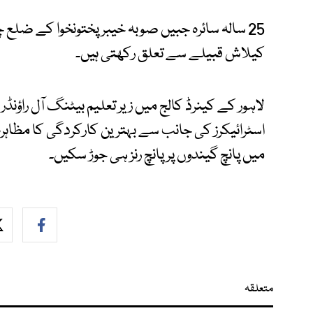
25 سالہ سائرہ جبیں صوبہ خیبر پختونخوا کے ضلع
کیلاش قبیلے سے تعلق رکھتی ہیں۔
لاہور کے کینرڈ کالج میں زیر تعلیم بیٹنگ آل راؤ
اسٹرائیکرز کی جانب سے بہترین کارکردگی کا مظاہرہ 
میں پانچ گیندوں پر پانچ رنز ہی جوڑ سکیں۔
متعلقہ