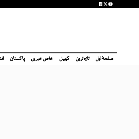
صفحۂ اول
تازہ ترین
کھیل
خاص خبریں
پاکستان
انٹ