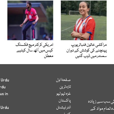
مراکشی خاتون فٹبالر یورپ
امریکی کرکٹر میچ فکسنگ
پہنچنے کی کوشش کے دوران
کیس میں آٹھ سال کیلیے
سمندر میں ڈوب گئیں
معطل
صفحۂ اول
 Urdu
تازہ ترین
rdu
غزہ لہو لہو
ws in
پاکستان
کی سب سے زیادہ
انٹر نیشنل
 Urdu
 تمام مواد کے