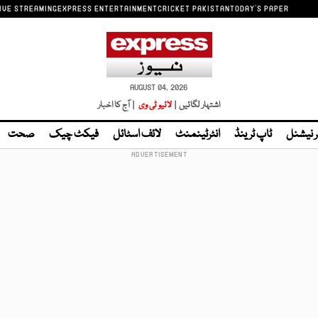
IVE STREAMING
EXPRESS ENTERTAINMENT
CRICKET PAKISTAN
TODAY'S PAPER
AUGUST 04, 2026
اشتہار لگائیں |
لائیو ٹی وی
| آج کا اخبار
ر نیشنل
ٹاپ ٹرینڈ
انٹرٹینمنٹ
لائف اسٹائل
فیکٹ چیک
صحت