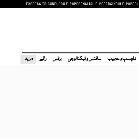
EXPRESS TRIBUNE
URDU E-PAPER
ENGLISH E-PAPER
SINDHI E-PAPER
L
دلچسپ و عجیب
سائنس و ٹیکنالوجی
بزنس
رائے
مزید