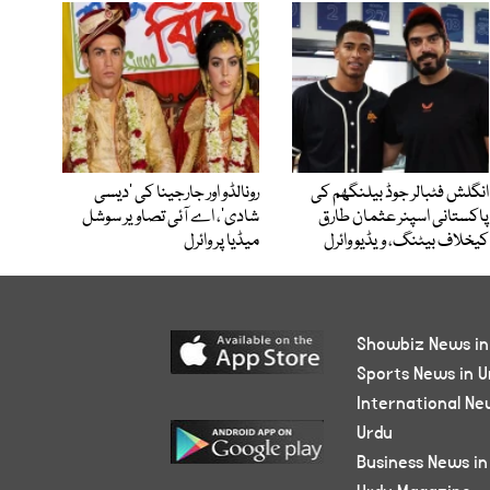
انگلش فٹبالر جوڈ بیلنگھم کی
رونالڈو اور جارجینا کی ’دیسی
پاکستانی اسپنر عثمان طارق
شادی‘، اے آئی تصاویر سوشل
کیخلاف بیٹنگ، ویڈیو وائرل
میڈیا پر وائرل
Showbiz News in
Sports News in U
International Ne
Urdu
Business News in