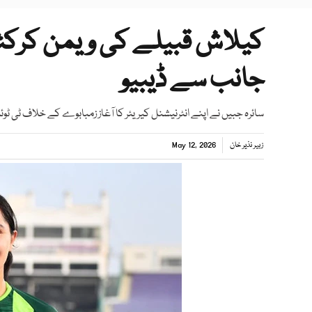
کیلاش قبیلے کی ویمن کرکٹر 
جانب سے ڈیبیو
سائرہ جبیں نے اپنے انٹرنیشنل کیریئر کا آغاز زمبابوے کے خلاف ٹی ٹو
زبیر نذیر خان
May 12, 2026