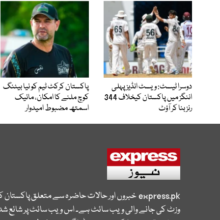
دوسرا ٹیسٹ: ویسٹ انڈیز پہلی
پاکستان کرکٹ ٹیم کو نیا بیٹنگ
اننگز میں پاکستان کیخلاف 344
کوچ ملنے کا امکان، مائیک
رنز بنا کر آؤٹ
اسمتھ مضبوط امیدوار
express.pk
خبروں اور حالات حاضرہ سے متعلق پاکستان 
وزٹ کی جانے والی ویب سائٹ ہے۔ اس ویب سائٹ پر شائع شدہ