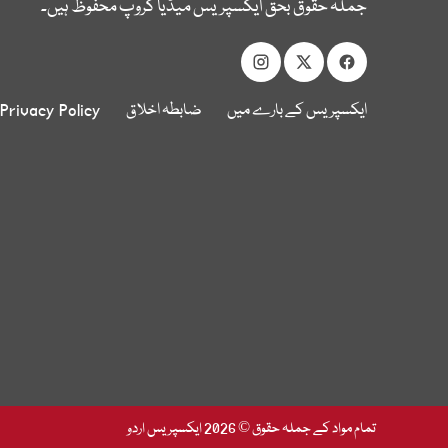
جملہ حقوق بحق ایکسپریس میڈیا گروپ محفوظ ہیں۔
ایکسپریس کے بارے میں
ضابطہ اخلاق
Privacy Policy
تمام مواد کے جملہ حقوق © 2026 ایکسپریس اردو