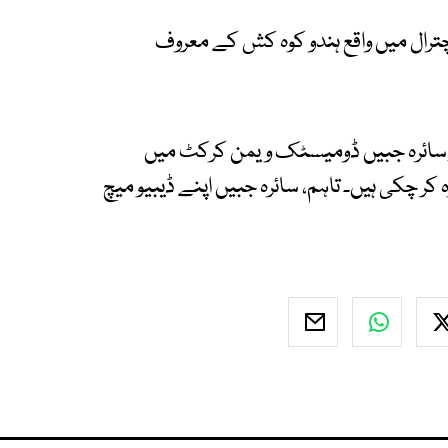
 چترال میں واقع ہندو کوہ کش کے معروف
نڈر سائرہ جبیں ڈومیسٹک ویمن کرکٹ میں
کر چکی ہیں۔ تاہم، سائرہ جبیں اپنے ڈیبیو میچ