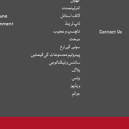
کھیل
انٹرٹینمنٹ
لائف اسٹائل
bune
ٹاپ ٹرینڈ
inment
دلچسپ و عجیب
Contact Us
صحت
سونے کے نرخ
پیٹرولیم مصنوعات کی قیمتیں
سائنس و ٹیکنالوجی
بلاگ
بزنس
ویڈیوز
جرائم