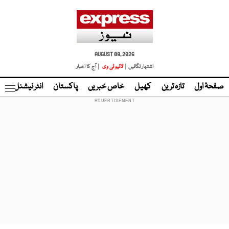
AUGUST 08, 2026
اشتہار لگائیں |
لائیو ٹی وی
| آج کا اخبار
صفحۂ اول
تازہ ترین
کھیل
خاص خبریں
پاکستان
انٹر نیشنل
ٹا