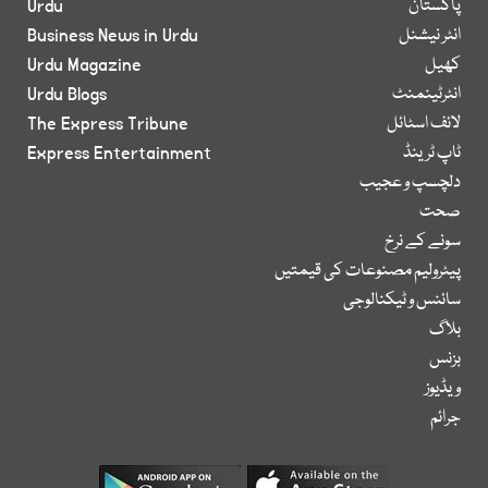
پاکستان
Urdu
انٹر نیشنل
Business News in Urdu
کھیل
Urdu Magazine
انٹرٹینمنٹ
Urdu Blogs
لائف اسٹائل
The Express Tribune
ٹاپ ٹرینڈ
Express Entertainment
دلچسپ و عجیب
صحت
سونے کے نرخ
پیٹرولیم مصنوعات کی قیمتیں
سائنس و ٹیکنالوجی
بلاگ
بزنس
ویڈیوز
جرائم