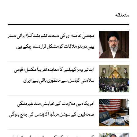
متعلقہ
مجتبیٰ خامنہ ای کی صحت تشویشناک؟ ایرانی صدر
بھی دوبدو ملاقات کو مشکل قرار دے چکے ہیں
آبنائے ہرمز کھولنے کا معاہدہ تقریباً مکمل؛ قومی
سلامتی کونسل سے منظوری باقی ہے؛ ایران
امریکا میں ملازمت کے خواہش مند غیرملکی
صحافیوں کے سوشل میڈیا اکاؤنٹس کی جانچ ہوگی