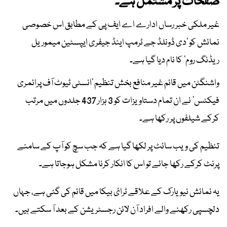
صفحات پر مشتمل ہے۔
غیر ملکی خبر رساں ادارے اے ایف پی کے مطابق اس خصوصی
نمائش کو ’دی ڈونلڈ جے ٹرمپ اینڈ جیفری ایپسٹین میموریل
ریڈنگ روم‘ کا نام دیا گیا ہے۔
واشنگٹن میں قائم غیر منافع بخش تنظیم ’انسٹی ٹیوٹ آف پرائمری
فیکٹس‘ نے ان تمام دستاویزات کو 3 ہزار 437 جلدوں میں مرتب
کرکے شیلفوں پر رکھا ہے۔
تنظیم کی ویب سائٹ پر لکھا گیا ہے کہ جب سچ کو آپ کے سامنے
پرنٹ کرکے رکھا جائے تو اس کا انکار کرنا مشکل ہوجاتا ہے۔
یہ نمائش نیویارک کے علاقے ٹرائ بیکا میں قائم کی گئی ہے، جہاں
دلچسپی رکھنے والے افراد آن لائن رجسٹریشن کے بعد آ سکتے ہیں۔