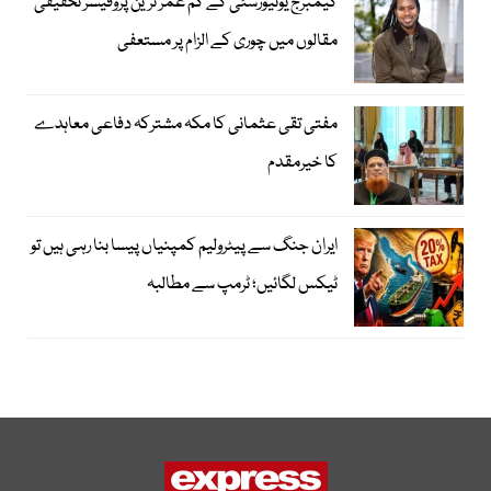
کیمبرج یونیورسٹی کے کم عمر ترین پروفیسر تحقیقی
مقالوں میں چوری کے الزام پر مستعفی
مفتی تقی عثمانی کا مکہ مشترکہ دفاعی معاہدے
کا خیرمقدم
ایران جنگ سے پیٹرولیم کمپنیاں پیسا بنا رہی ہیں تو
ٹیکس لگائیں؛ ٹرمپ سے مطالبہ