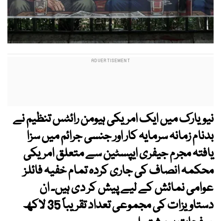
نیویارک میں ایک امریکی ہیومن رائٹس تنظیم نے
بدنام زمانہ سرمایہ کار اور جنسی جرائم میں سزا
یافتہ مجرم جیفری ایپسٹین سے متعلق امریکی
محکمہ انصاف کی جاری کردہ تمام خفیہ فائلز
عوامی نمائش کے لیے پیش کر دی ہیں۔ ان
دستاویزات کی مجموعی تعداد تقریباً 35 لاکھ