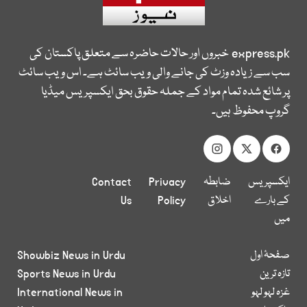
express.pk
خبروں اور حالات حاضرہ سے متعلق پاکستان کی
سب سے زیادہ وزٹ کی جانے والی ویب سائٹ ہے۔ اس ویب سائٹ
پر شائع شدہ تمام مواد کے جملہ حقوق بحق ایکسپریس میڈیا
گروپ محفوظ ہیں۔
ایکسپریس
ضابطہ
Privacy
Contact
کے بارے
اخلاق
Policy
Us
میں
صفحۂ اول
Showbiz News in Urdu
تازہ ترین
Sports News in Urdu
غزہ لہو لہو
International News in