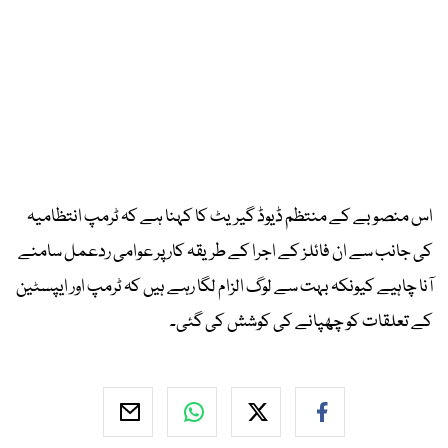
اس منصوبے کے منتظم ڈیوڈ گیریٹ کا کہنا ہے کہ ٹرمپ انتظامیہ
کی جانب سے ان فائلز کے اجرا کے طریقہ کار پر عوامی ردعمل سامنے
آنا چاہیے کیونکہ بہت سے لوگ الزام لگا رہے ہیں کہ ٹرمپ اور ایپسٹین
کے تعلقات کو چھپانے کی کوشش کی گئی۔