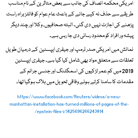
امریکی محکمہ انصاف کی جانب سے بعض متاثرین کے نام مناسب
طریقے سے حذف نہ کیے جانے کے باعث عام عوام کو فائلز براہ راست
پڑھنے کی اجازت نہیں دی گئی۔ البتہ صحافیوں، وکلا اور چند دیگر
پیشہ ور افراد کو محدود رسائی دی جا رہی ہے۔
نمائش میں امریکی صدر ٹرمپ اور جیفری ایپسٹین کے درمیان طویل
تعلقات سے متعلق مواد بھی شامل کیا گیا ہے۔ جیفری ایپسٹین
2019 میں کم عمر لڑکیوں کی اسمگلنگ اور جنسی جرائم کے
مقدمات کا سامنا کرتے ہوئے وفاقی تحویل میں ہلاک ہوگیا تھا۔
https://www.facebook.com/Reuters/videos/a-new-
manhattan-installation-has-turned-millions-of-pages-of-the-
epstein-files-i/1425696266243814/