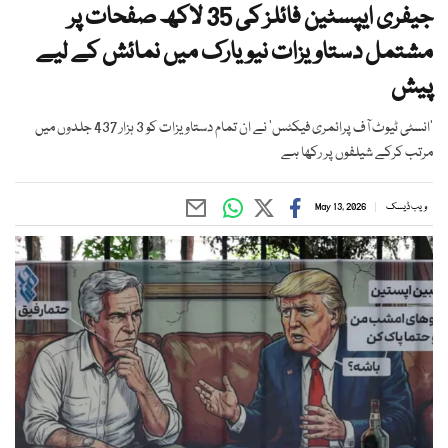
جیفری ایپسٹین فائلز کی 35 لاکھ صفحات پر
مشتمل دستاویزات نیویارک میں نمائش کے لیے
پیش
’انسٹی ٹیوٹ آف پرائمری فیکٹس‘ نے ان تمام دستاویزات کو 3 ہزار 437 جلدوں میں
مرتب کرکے شیلفوں پر رکھا ہے
ویب ڈیسک
May 13, 2026