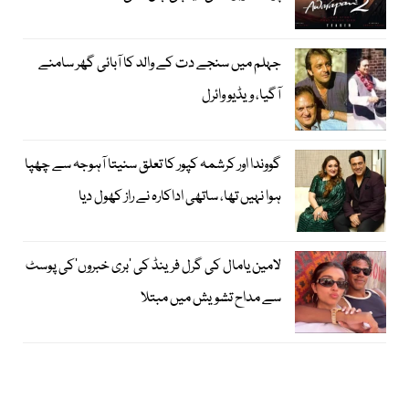
جہلم میں سنجے دت کے والد کا آبائی گھر سامنے
آگیا، ویڈیو وائرل
گووندا اور کرشمہ کپور کا تعلق سنیتا آہوجہ سے چھپا
ہوا نہیں تھا، ساتھی اداکارہ نے راز کھول دیا
لامین یامال کی گرل فرینڈ کی ’بری خبروں‘کی پوسٹ
سے مداح تشویش میں مبتلا