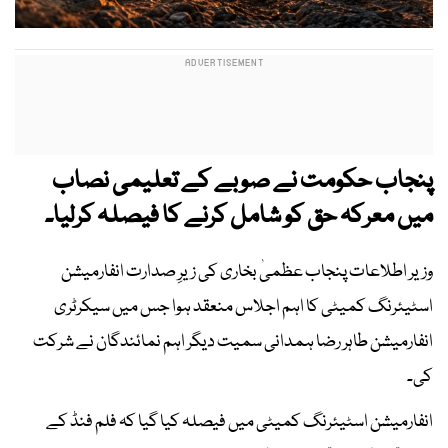
پنجاب حکومت نے صوبے کے تعلیمی نصاب
میں معرکہ حق کو شامل کرنے کا فیصلہ کرلیا۔
وزیر اطلاعات پنجاب عظمیٰ بخاری کی زیرِ صدارت انفارمیشن
اسٹیئرنگ کمیٹی کا اہم اجلاس منعقد ہوا جس میں سیکرٹری
انفارمیشن طاہر رضا ہمدانی سمیت دیگر اہم نمائندگان نے شرکت
کی۔
انفارمیشن اسٹیئرنگ کمیٹی میں فیصلہ کیا گیا کہ فلم فنڈ کے