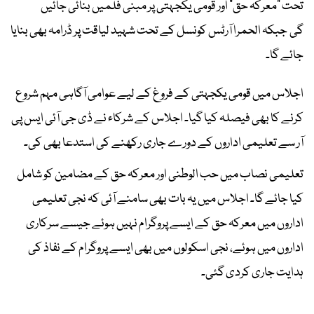
تحت "معرکہ حق" اور قومی یکجہتی پر مبنی فلمیں بنائی جائیں
گی جبکہ الحمرا آرٹس کونسل کے تحت شہید لیاقت پر ڈرامہ بھی بنایا
جائے گا۔
اجلاس میں قومی یکجہتی کے فروغ کے لیے عوامی آگاہی مہم شروع
کرنے کا بھی فیصلہ کیا گیا۔ اجلاس کے شرکاء نے ڈی جی آئی ایس پی
آر سے تعلیمی اداروں کے دورے جاری رکھنے کی استدعا بھی کی۔
تعلیمی نصاب میں حب الوطنی اور معرکہ حق کے مضامین کو شامل
کیا جائے گا۔ اجلاس میں یہ بات بھی سامنے آئی کہ نجی تعلیمی
اداروں میں معرکہ حق کے ایسے پروگرام نہیں ہوئے جیسے سرکاری
اداروں میں ہوئے، نجی اسکولوں میں بھی ایسے پروگرام کے نفاذ کی
ہدایت جاری کردی گئی۔