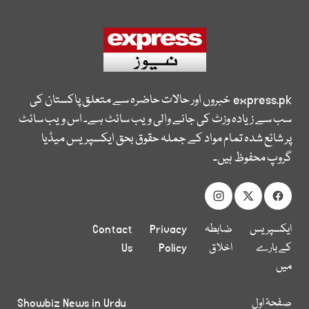
express.pk
خبروں اور حالات حاضرہ سے متعلق پاکستان کی
سب سے زیادہ وزٹ کی جانے والی ویب سائٹ ہے۔ اس ویب سائٹ
پر شائع شدہ تمام مواد کے جملہ حقوق بحق ایکسپریس میڈیا
گروپ محفوظ ہیں۔
ایکسپریس
ضابطہ
Privacy
Contact
کے بارے
اخلاق
Policy
Us
میں
صفحۂ اول
Showbiz News in Urdu