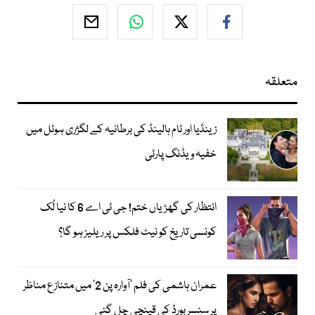
متعلقہ
زینڈیا اور ٹام ہالینڈ کی برطانیہ کے لگژری ہوٹل میں
خفیہ ویڈنگ پارٹی
انتظار کی گھڑیاں ختم! جی ٹی اے 6 کا نیا لُک
کونسی تاریخ کو نیٹ فلکس پر ریلیز ہو گا؟
عمران ہاشمی کی فلم ’آوارہ پن 2‘ میں متنازع مناظر
پر سنسر بورڈ کی قینچی چل گئی