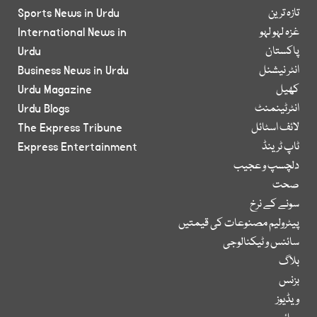
تازہ ترین
Sports News in Urdu
غزہ لہو لہو
International News in
پاکستان
Urdu
انٹر نیشنل
Business News in Urdu
کھیل
Urdu Magazine
انٹرٹینمنٹ
Urdu Blogs
لائف اسٹائل
The Express Tribune
ٹاپ ٹرینڈ
Express Entertainment
دلچسپ و عجیب
صحت
سونے کے نرخ
پیٹرولیم مصنوعات کی قیمتیں
سائنس و ٹیکنالوجی
بلاگ
بزنس
ویڈیوز