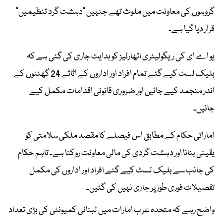
گروہوں کی معاونت میں ملوث تھے جنہیں “دہشت گرد تنظیمیں”
قرار دیا گیا ہے۔
یو اے ای کی ریگولیٹری اتھارٹیز کو ہدایت جاری کی گئی ہے کہ
بلیک لسٹ کیے گئے تمام افراد اور اداروں کے اثاثے 24 گھنٹوں کے
اندر منجمد کیے جائیں اور ضروری قانونی اقدامات مکمل کیے
جائیں۔
اماراتی حکام کے مطابق اس فیصلے کا مقصد ملکی سلامتی کو
یقینی بنانا اور دہشت گردی کی مالی معاونت روکنا ہے۔ تاہم حکام
کی جانب سے بلیک لسٹ کیے گئے افراد اور اداروں کی مکمل
تفصیلات فوری طور پر جاری نہیں کی گئیں۔
واضح رہے کہ متحدہ عرب امارات میں لبنانی کمیونٹی کی بڑی تعداد