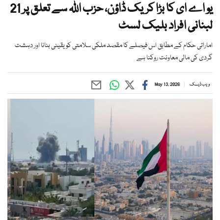
یو اے ای کا بڑا کریک ڈاؤن، حزب اللہ سے تعلق پر 21
لبنانی افراد بلیک لسٹ
اماراتی حکام کے مطابق اس فیصلے کا مقصد ملکی سلامتی کو یقینی بنانا اور دہشت
گردی کی مالی معاونت روکنا ہے
ویب ڈیسک
May 13, 2026