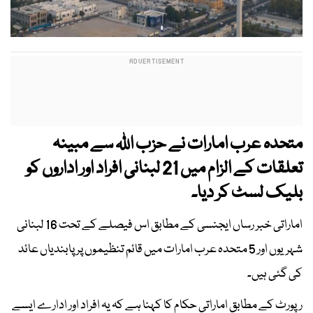
متحدہ عرب امارات نے حزب اللہ سے مبینہ
تعلقات کے الزام میں 21 لبنانی افراد اور اداروں کو
بلیک لسٹ کر دیا۔
اماراتی خبر رساں ایجنسی کے مطابق اس فیصلے کے تحت 16 لبنانی
شہریوں اور 5 متحدہ عرب امارات میں قائم تنظیموں پر پابندیاں عائد
کی گئی ہیں۔
رپورٹ کے مطابق اماراتی حکام کا کہنا ہے کہ یہ افراد اور ادارے ایسے