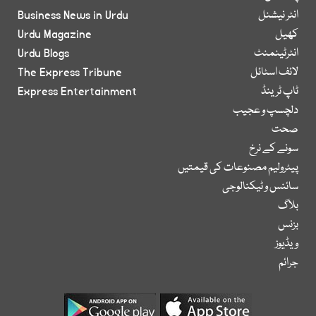
انٹر نیشنل
Business News in Urdu
کھیل
Urdu Magazine
انٹرٹینمنٹ
Urdu Blogs
لائف اسٹائل
The Express Tribune
ٹاپ ٹرینڈ
Express Entertainment
دلچسپ و عجیب
صحت
سونے کے نرخ
پیٹرولیم مصنوعات کی قیمتیں
سائنس و ٹیکنالوجی
بلاگ
بزنس
ویڈیوز
جرائم