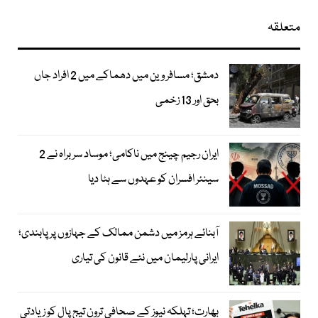
متعلقہ
دمشق؛ مسافر وین میں دھماکے میں 2 افراد جاں
بحق اور 13 زخمی
ایران رجیم چینج میں ناکامی؛ موساد سربراہ نے 2
سینئر افسران کو عہدوں سے ہٹا دیا
آبنائے ہرمز میں دشمن ممالک کے جہازوں پر پابندی؛
ایرانی پارلیمان میں نئے قانون کی تیاری
بھارت؛ تہلکہ نیوز کے صحافی ترون تیج پال کو زیادتی