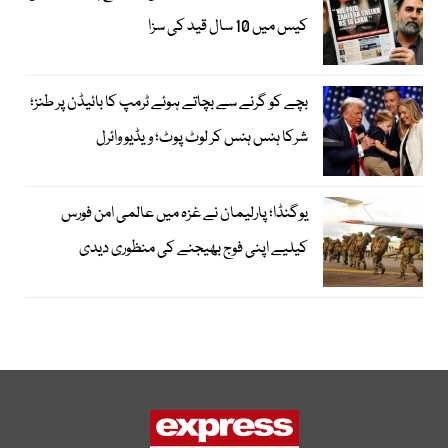
کیس میں 10 سال قید کی سزا
بچے کو گرنے سے بچاتے ہوئے ٹرمپ کا بائیڈن پر طنز؛
شرکا ہنس ہنس کر لوٹ پوٹ؛ ویڈیو وائرل
یوگنڈا؛ پارلیمان نے غزہ میں عالمی امن فورس
کیلیے اپنی فوج بھیجنے کی منظوری دیدی