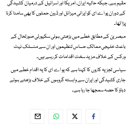
مقیم ہے، جبکہ حالیہ ایران، امریکا اور اسرائیل کے درمیان کشیدگی
کے دوران یو اے ای کو ایرانی میزائل اور ڈرون حملوں کا بھی سامنا کرنا
پڑا تھا۔
مبصرین کے مطابق خطے میں بڑھتی ہوئی سکیورٹی صورتحال کے
باعث خلیجی ممالک حساس تنظیموں اور ان سے منسلک نیٹ
ورکس کے خلاف مزید سخت اقدامات کر رہے ہیں۔
سیاسی تجزیہ کاروں کا کہنا ہے کہ یو اے ای کا یہ اقدام خطے میں
جاری کشیدگی اور ایران سے وابستہ گروہوں کے خلاف بڑھتے ہوئے
دباؤ کا حصہ سمجھا جا رہا ہے۔