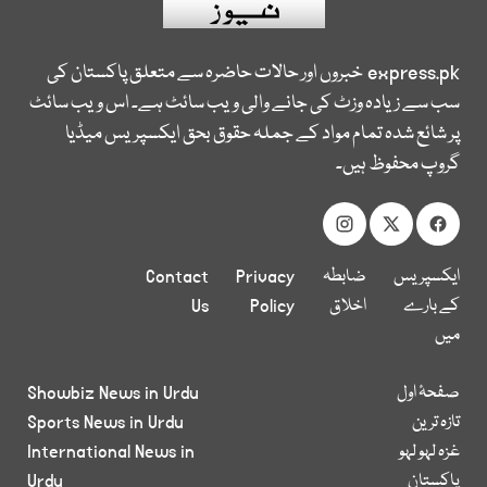
express.pk
خبروں اور حالات حاضرہ سے متعلق پاکستان کی
سب سے زیادہ وزٹ کی جانے والی ویب سائٹ ہے۔ اس ویب سائٹ
پر شائع شدہ تمام مواد کے جملہ حقوق بحق ایکسپریس میڈیا
گروپ محفوظ ہیں۔
ایکسپریس
ضابطہ
Privacy
Contact
کے بارے
اخلاق
Policy
Us
میں
صفحۂ اول
Showbiz News in Urdu
تازہ ترین
Sports News in Urdu
غزہ لہو لہو
International News in
پاکستان
Urdu