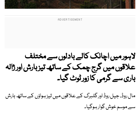
لاہور میں اچانک کالے بادلوں سے مختلف
علاقوں میں گرج چمک کے ساتھ تیز بارش اور ژالہ
باری سے گرمی کا زور ٹوٹ گیا۔
مال روڈ، جیل روڈ اور گلبرگ کے علاقوں میں تیز ہواؤں کے ساتھ بارش
سے موسم خوش گوار ہوگیا۔