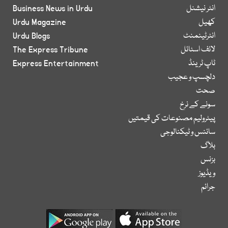
انٹر نیشنل
Business News in Urdu
کھیل
Urdu Magazine
انٹرٹینمنٹ
Urdu Blogs
لائف اسٹائل
The Express Tribune
ٹاپ ٹرینڈ
Express Entertainment
دلچسپ و عجیب
صحت
سونے کے نرخ
پیٹرولیم مصنوعات کی قیمتیں
سائنس و ٹیکنالوجی
بلاگ
بزنس
ویڈیوز
جرائم