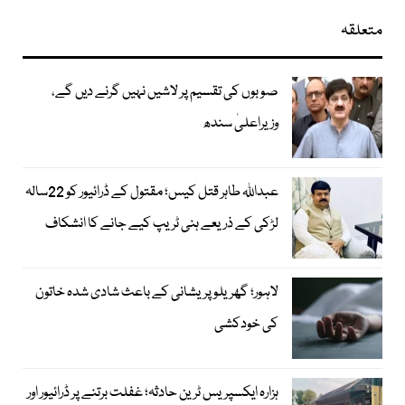
متعلقہ
صوبوں کی تقسیم پر لاشیں نہیں گرنے دیں گے،
وزیراعلیٰ سندھ
عبداللہ طاہر قتل کیس؛ مقتول کے ڈرائیور کو 22سالہ
لڑکی کے ذریعے ہنی ٹریپ کیے جانے کا انشکاف
لاہور؛ گھریلو پریشانی کے باعث شادی شدہ خاتون
کی خودکشی
ہزارہ ایکسپریس ٹرین حادثہ؛ غفلت برتنے پر ڈرائیور اور