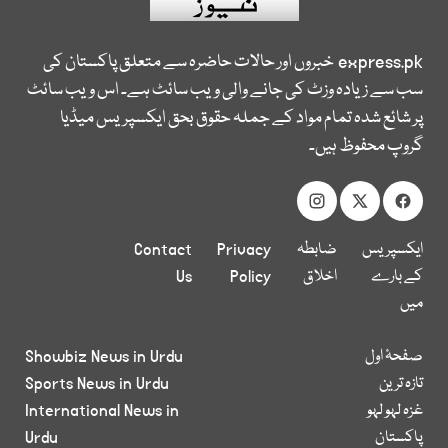
express.pk
خبروں اور حالات حاضرہ سے متعلق پاکستان کی
سب سے زیادہ وزٹ کی جانے والی ویب سائٹ ہے۔ اس ویب سائٹ
پر شائع شدہ تمام مواد کے جملہ حقوق بحق ایکسپریس میڈیا
گروپ محفوظ ہیں۔
ایکسپریس
ضابطہ
Privacy
Contact
کے بارے
اخلاق
Policy
Us
میں
صفحۂ اول
Showbiz News in Urdu
تازہ ترین
Sports News in Urdu
غزہ لہو لہو
International News in
پاکستان
Urdu