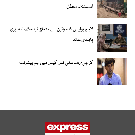
اسسٹنٹ معطل
لاہور پولیس کا خواتین سے متعلق نیا حکم نامہ، بڑی
پابندی عائد
کراچی: رضا علی قتل کیس میں اہم پیشرفت