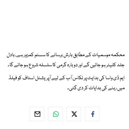
محکمہ موسمیات کے مطابق بارش برسانے کا سسٹم کمزور ہے، بادل
جلد کلیئر ہو جائیں گے اور دوبارہ گرمی کا سلسلہ شروع ہو جائے گا۔
ایم ڈی واسا کی ہدایت پر نکاس آب کے لیے آپریشنل اسٹاف کو فیلڈ
میں رہنے کی ہدایات کر دی گئی۔