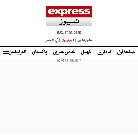
AUGUST 06, 2026
اشتہار لگائیں |
لائیو ٹی وی
| آج کا اخبار
صفحۂ اول
تازہ ترین
کھیل
خاص خبریں
پاکستان
انٹر نیشنل
ٹا