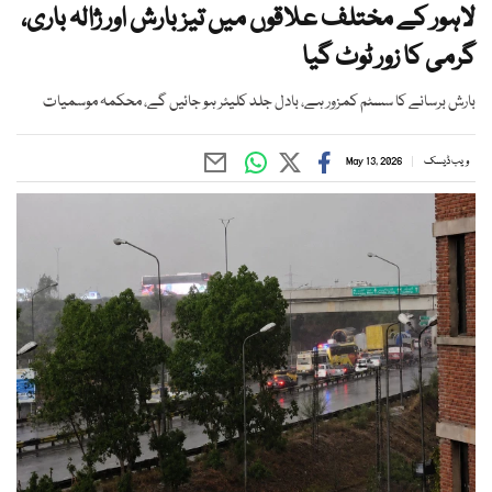
لاہور کے مختلف علاقوں میں تیز بارش اور ژالہ باری،
گرمی کا زور ٹوٹ گیا
بارش برسانے کا سسٹم کمزور ہے، بادل جلد کلیئر ہو جائیں گے، محکمہ موسمیات
ویب ڈیسک
May 13, 2026