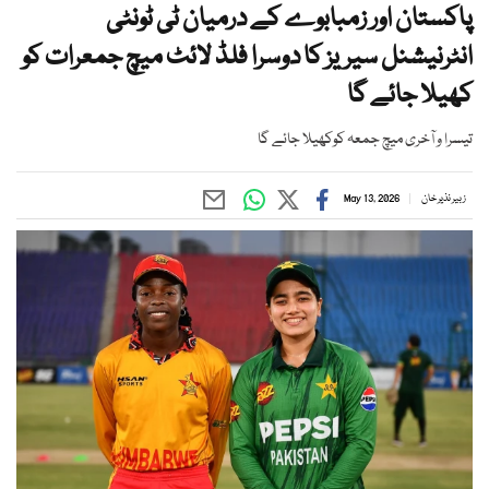
پاکستان اور زمبابوے کے درمیان ٹی ٹونٹی
انٹرنیشنل سیریز کا دوسرا فلڈ لائٹ میچ جمعرات کو
کھیلا جائے گا
تیسرا و آخری میچ جمعہ کوکھیلا جائے گا
زبیر نذیر خان
May 13, 2026