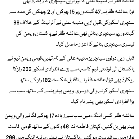
عائشہ ظفر نے منیبہ علی کا تیز ترین سینچری کا ریکارڈ بھی
توڑا،عائشہ ظفرنے 47 گیندوں پر 15 چوکوں اور 2 چھکوں کی مدد سے
سنچری اسکورکی،قبل ازیں منیبہ علی نے آئر لینڈ کے خلاف 68
گیندوں پر سینچری بنائی تھی،عائشہ ظفر نے پاکستان ویمن کی
تیسری سینچری بنانے کا اعزاز حاصل کیا۔
قبل ازیں دونوں سینچریز منیبہ علی کے نام تھیں،قومی ویمن ٹیم نے
پاکستان ٹی ٹوئنٹی ٹیم کا سب سے بڑے انفرادی اسکور 232 رنزکا
ریکارڈ بھی توڑا،عائشہ ظفر نے ناقابل شکست 102 رنز کے ساتھ
سنچری اسکور کرنے والی دوسری ویمن بیٹر بننے کے ساتھ سب سے
بڑا انفرادی اسکور بھی اپنے نام کیا۔
عائشہ ظفر کسی اننگ میں سب سے زیادہ 17 چوکے لگانے والی ویمن
بیٹر بھی بن گئیں،کپتان فاطمہ ثنا 46 وکٹوں کے ساتھ قومی فاسٹ
بولرز میں سرفہرست ہو گئیں، پاکستان نے پہلی مرتبہ اننگ میں 200