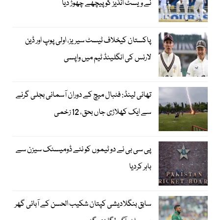
نے ویسٹ انڈیز کو پیچھے چھوڑ دیا
پاکستان کیخلاف ٹیسٹ سیریز، اولی پوپ اور ڈین
لارنس کی انگلینڈ ٹیم میں واپسی
تھائی لینڈ: فٹبال میچ کے دوران آسمانی بجلی گرنے
سے ایک کھلاڑی جاں بحق، 12 زخمی
پی سی بی نے دو ٹیموں کو نئے ڈومیسٹک سیزن سے
باہر کردیا
سابق بنگلادیشی کپتان شکیب الحسن کے آبائی گھر