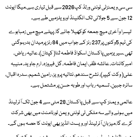
سی سی ویمنزٹی ٹونٹی ورلڈ کپ2026 سے قبل تیاری ہے،میگا ایونٹ
12 جون سے 5 جولائی تک انگلینڈ اورویلزمیں طے ہے۔
تیسرا و آخری میچ جمعہ کوکھیلا جائے گا، پہلے میچ میں زمبابوے
کی ٹیم 5وکٹوں پر237 رنز کے جواب میں 84 رنزپرمیدان بدرہوگئی
تھی ،سیریزمیں پاکستان اسکواڈ فاطمہ ثنا( کپتان)، عالیہ ریاض،
امبرکائنات، عائشہ ظفر، ایمان فاطمہ، گل فیروزہ، ارم جاوید، منیبہ
علی( وکٹ کیپر)، نشرح سندھو، نتالیہ پرویز، رامین شمیم، سدرہ اقبال،
سائرہ جبین، تسمیہ رباب اور طوبہ حسن پر مشتمل ہے۔
عالمی ویمنز کپ سے قبل پاکستان 28 مئی سے 4 جون تک آئرلینڈ
میں ہونے والے سہ ملکی ٹی ٹونٹی ویمن ٹورنامنٹ میں بھی شرکت
کرے گا،میزبان آئرلینڈ اور ویسٹ انڈیز بھی ایونٹ کا حصہ ہوں گے۔