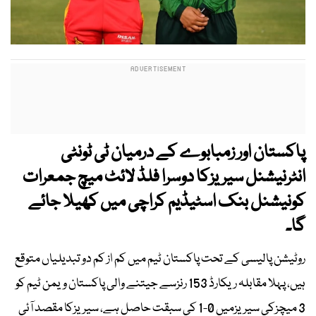
پاکستان اور زمبابوے کے درمیان ٹی ٹونٹی
انٹرنیشنل سیریزکا دوسرا فلڈ لائٹ میچ جمعرات
کونیشنل بنک اسٹیڈیم کراچی میں کھیلا جائے
گا۔
روٹیشن پالیسی کے تحت پاکستان ٹیم میں کم از کم دو تبدیلیاں متوقع
ہیں، پہلا مقابلہ ریکارڈ 153 رنزسے جیتنے والی پاکستان ویمن ٹیم کو
3 میچزکی سیریزمیں 0-1 کی سبقت حاصل ہے، سیریزکا مقصد آئی