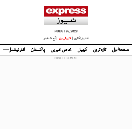
AUGUST 06, 2026
اشتہار لگائیں |
لائیو ٹی وی
| آج کا اخبار
صفحۂ اول
تازہ ترین
کھیل
خاص خبریں
پاکستان
انٹر نیشنل
ٹا