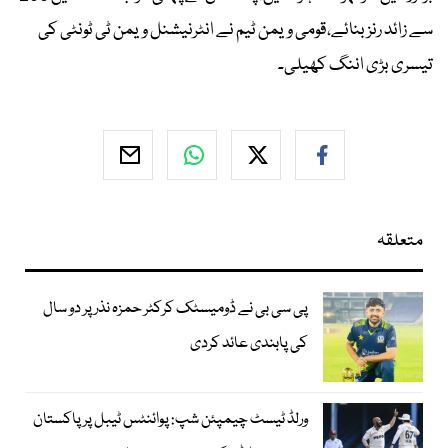
سے زائد رنز بنائے،قومی ویمن ٹیم نے انٹرنیشنل ویمن ٹی ٹونٹی کی
تیسری بڑی اننگ کھیلی۔
متعلقہ
پی سی بی نے ڈومیسٹک کرکٹر حمزہ نذر پر دو سال
کی پابندی عائد کردی
ورلڈ ٹیسٹ چیمپئن شپ: پوائنٹس ٹیبل پر پاکستان