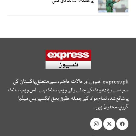
پر حملہ، آگ لگا دی گئی
express.pk
خبروں اور حالات حاضرہ سے متعلق پاکستان کی
سب سے زیادہ وزٹ کی جانے والی ویب سائٹ ہے۔ اس ویب سائٹ
پر شائع شدہ تمام مواد کے جملہ حقوق بحق ایکسپریس میڈیا
گروپ محفوظ ہیں۔