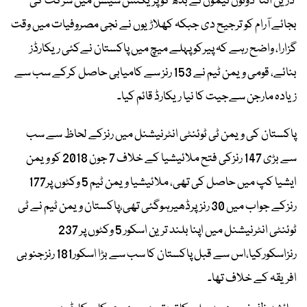
دریں اثنا دونوں ٹیموں نے بدھ کو پریکٹس سیشن میں شرکت کی
بجائے آرام کو ترجیح دی جبکہ کھلاڑیوں نے نجی مصروفیات میں وقت
گزارا، واضح رہے کہ پیرکو پہلے میچ میں پاکستان نےکئی ریکارڈز
بنائے، قومی ویمن ٹیم نے 153 رنز سے کامیابی حاصل کرکے سب سے
زیادہ مارجن سےجیت کا نیا ریکارڈ قائم کیا۔
پاکستان کی ویمن ٹی ٹوئنٹی انٹرنیشنل میں رنزکے لحاظ سے سب
سے بڑی 147 رنزکی فتح ملائیشیا کے خلاف 7 جون 2018 کو ویمن
ایشیا کپ میں حاصل کی تھی، ملائیشیا ویمن ٹیم 5 وکٹوں پر177
رنزکے جواب میں 30 رنزپرڈھیرہوگئی تھی،پاکستان ویمن ٹیم نے ٹی
ٹوئنٹی انٹرنیشنل میں اپنا بلند ترین اسکور 5 وکٹوں پر 237
رنزاسکورکیا،اس سے قبل پاکستان کا سب سے بڑا اسکور181 رنزجنوبی
افریقہ کے خلاف تھا۔