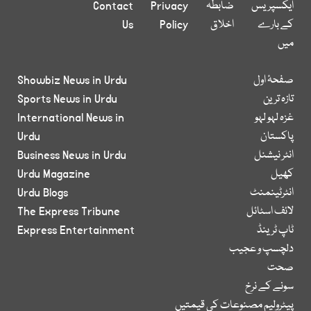
ایکسپریس
ضابطہ
Privacy
Contact
کے بارے
اخلاق
Policy
Us
میں
صفحۂ اول
Showbiz News in Urdu
تازہ ترین
Sports News in Urdu
غزہ لہو لہو
International News in
پاکستان
Urdu
انٹر نیشنل
Business News in Urdu
کھیل
Urdu Magazine
انٹرٹینمنٹ
Urdu Blogs
لائف اسٹائل
The Express Tribune
ٹاپ ٹرینڈ
Express Entertainment
دلچسپ و عجیب
صحت
سونے کے نرخ
پیٹرولیم مصنوعات کی قیمتیں