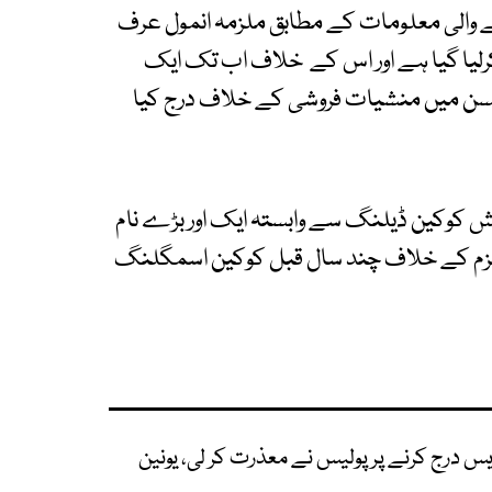
ے والی معلومات کے مطابق ملزمہ انمول عرف
رلیا گیا ہے اور اس کے خلاف اب تک ایک
یسن میں منشیات فروشی کے خلاف درج کیا
تیش کوکین ڈیلنگ سے وابستہ ایک اور بڑے نام
 ملزم کے خلاف چند سال قبل کوکین اسمگلنگ
 درج کرنے پر پولیس نے معذرت کر لی، یونین