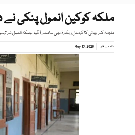
ملکہ کوکین انمول پنکی نے دو
ملزمہ کے بھائی کا کرمنل ریکارڈ بھی سامنے آگیا، جبکہ انمول نے تر
شاہ میر خان
May 13, 2026