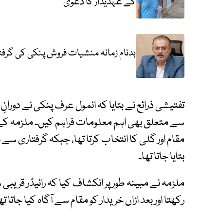
کے عہدیدار کا دعویٰ
بدنام زمانہ منشیات فروش پنکی کی گرف
تفتیشی ذرائع نے بتایا کہ انمول عرف پنکی نے دورا
سے متعلق بھی اہم معلومات فراہم کیں۔ ملزمہ کے
مقام اور گلی کا انتخاب کرتا تھا، جبکہ گرفتاری س
بتایا جاتا تھا۔
ملزمہ نے مبینہ طور پر انکشاف کیا کہ رائیڈر قری
رکھتا اور بعد ازاں خریدار کو مقام سے آگاہ کیا جاتا 