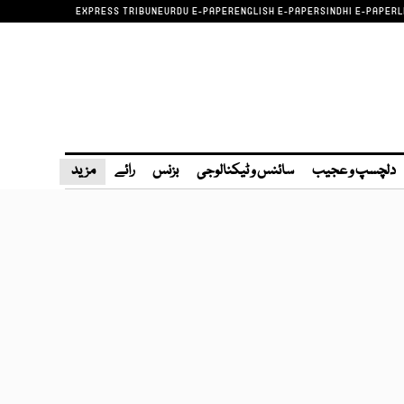
EXPRESS TRIBUNE
URDU E-PAPER
ENGLISH E-PAPER
SINDHI E-PAPER
L
دلچسپ و عجیب
سائنس و ٹیکنالوجی
بزنس
رائے
مزید