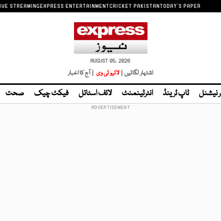
IVE STREAMING
EXPRESS ENTERTAINMENT
CRICKET PAKISTAN
TODAY'S PAPER
AUGUST 05, 2026
اشتہار لگائیں |
لائیو ٹی وی
| آج کا اخبار
ر نیشنل
ٹاپ ٹرینڈ
انٹرٹینمنٹ
لائف اسٹائل
فیکٹ چیک
صحت