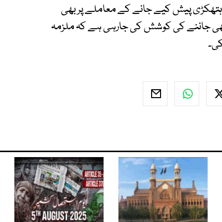
ہتھکڑی پیش کیے جانے کے معاملے پر بھی
 بھی جاننے کی کوشش کی جارہی ہے کہ ملزمہ
کی۔