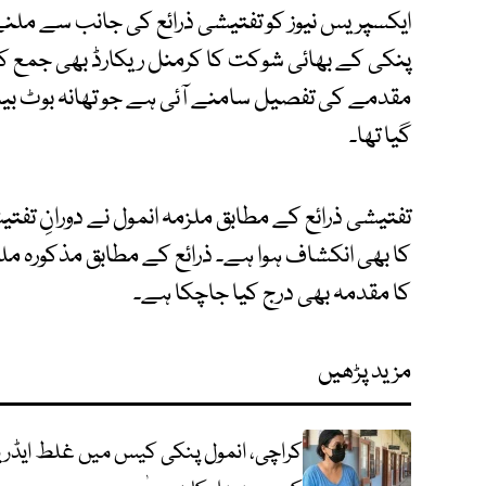
ایکسپریس نیوز کو تفتیشی ذرائع کی جانب سے ملن
پنکی کے بھائی شوکت کا کرمنل ریکارڈ بھی جمع ک
مقدمے کی تفصیل سامنے آئی ہے جو تھانہ بوٹ ب
گیا تھا۔
تفتیشی ذرائع کے مطابق ملزمہ انمول نے دورانِ تف
کا بھی انکشاف ہوا ہے۔ ذرائع کے مطابق مذکورہ
کا مقدمہ بھی درج کیا جاچکا ہے۔
مزید پڑھیں
کراچی، انمول پنکی کیس میں غلط ایڈریس