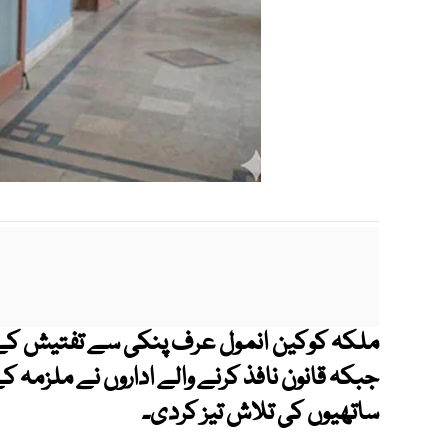
ملکہ کوکین انمول عرف پنکی سے تفتیش کے 
جبکہ قانون نافذ کرنے والے اداروں نے ملزمہ
ساتھیوں کی تلاش تیز کردی۔