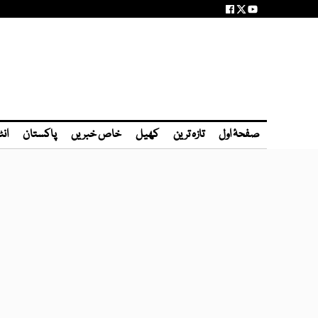
صفحۂ اول
تازہ ترین
کھیل
خاص خبریں
پاکستان
انٹ