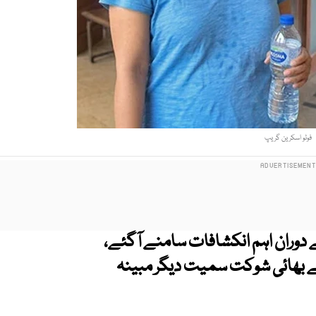
فوٹو اسکرین گریپ
دوران اہم انکشافات سامنے آگئے،
 کے بھائی شوکت سمیت دیگر مبینہ