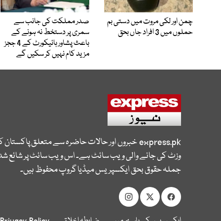
چمن اور لکی مروت میں دستی بم
صدر مملکت کی جانب سے
حملوں میں 3 افراد جاں بحق
سمری پر دستخط نہ ہونے کے
باعث پشاور ہائیکورٹ کے 4 ججز
مزید کام نہیں کر سکیں گے
express.pk
خبروں اور حالات حاضرہ سے متعلق پاکستان 
وزٹ کی جانے والی ویب سائٹ ہے۔ اس ویب سائٹ پر شائع شدہ
جملہ حقوق بحق ایکسپریس میڈیا گروپ محفوظ ہیں۔