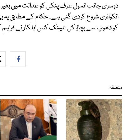
دوسری جانب انمول عرف پنکی کو عدالت میں بغیر 
انکوائری شروع کردی گئی ہے۔ حکام کے مطابق یہ
کو دھوپ سے بچاؤ کی عینک کس اہلکار نے فراہم 
متعلقہ