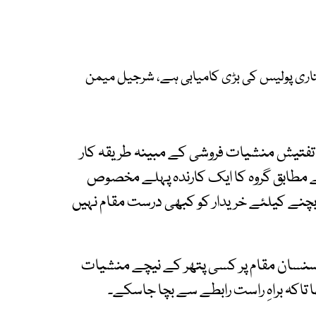
تاری پولیس کی بڑی کامیابی ہے، شرجیل میمن
نِ تفتیش منشیات فروشی کے مبینہ طریقہ کار
 مطابق گروہ کا ایک کارندہ پہلے مخصوص
ے بچنے کیلئے خریدار کو کبھی درست مقام نہیں
بی سنسان مقام پر کسی پتھر کے نیچے منشیات
تھا تاکہ براہِ راست رابطے سے بچا جاسکے۔