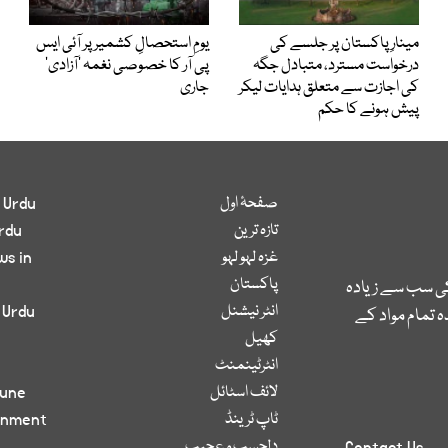
مینارِ پاکستان پر جلسے کی
یومِ استحصالِ کشمیر پر آئی ایس
درخواست مسترد، متبادل جگہ
پی آر کا خصوصی نغمہ ’آزادی‘
کی اجازت سے متعلق ہدایات لیکر
جاری
پیش ہونے کا حکم
صفحۂ اول
 Urdu
تازہ ترین
rdu
غزہ لہو لہو
ws in
پاکستان
کی سب سے زیادہ
انٹر نیشنل
 Urdu
 تمام مواد کے
کھیل
انٹرٹینمنٹ
لائف اسٹائل
bune
ٹاپ ٹرینڈ
inment
دلچسپ و عجیب