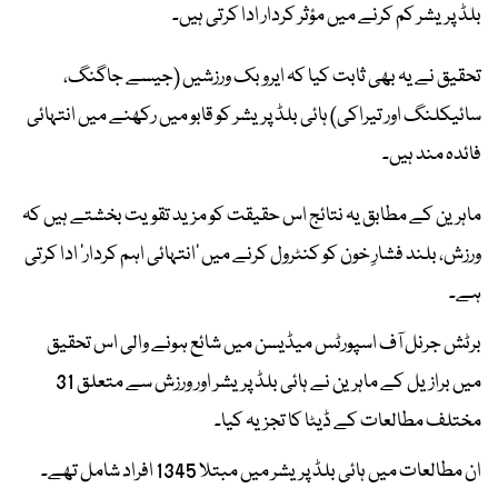
بلڈ پریشر کم کرنے میں مؤثر کردار ادا کرتی ہیں۔
تحقیق نے یہ بھی ثابت کیا کہ ایروبک ورزشیں (جیسے جاگنگ،
سائیکلنگ اور تیراکی) ہائی بلڈ پریشر کو قابو میں رکھنے میں انتہائی
فائدہ مند ہیں۔
ماہرین کے مطابق یہ نتائج اس حقیقت کو مزید تقویت بخشتے ہیں کہ
ورزش، بلند فشارِ خون کو کنٹرول کرنے میں ’انتہائی اہم کردار‘ ادا کرتی
ہے۔
برٹش جرنل آف اسپورٹس میڈیسن میں شائع ہونے والی اس تحقیق
میں برازیل کے ماہرین نے ہائی بلڈ پریشر اور ورزش سے متعلق 31
مختلف مطالعات کے ڈیٹا کا تجزیہ کیا۔
ان مطالعات میں ہائی بلڈ پریشر میں مبتلا 1345 افراد شامل تھے۔