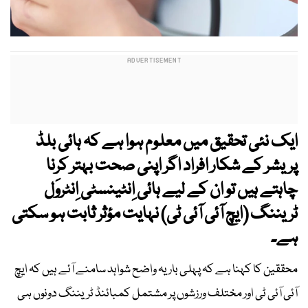
ایک نئی تحقیق
میں معلوم ہوا ہے کہ
ہائی بلڈ
پریشر کے شکار افراد اگر اپنی صحت بہتر کرنا
چاہتے ہیں تو ان کے لیے ہائی اِنٹینسٹی اِنٹروَل
ٹریننگ (ایچ آئی آئی ٹی)
نہایت مؤثر ثابت ہو سکتی
ہے۔
محققین کا کہنا ہے کہ پہلی بار یہ واضح شواہد سامنے آئے ہیں کہ ایچ
آئی آئی ٹی اور مختلف ورزشوں پر مشتمل کمبائنڈ ٹریننگ دونوں ہی