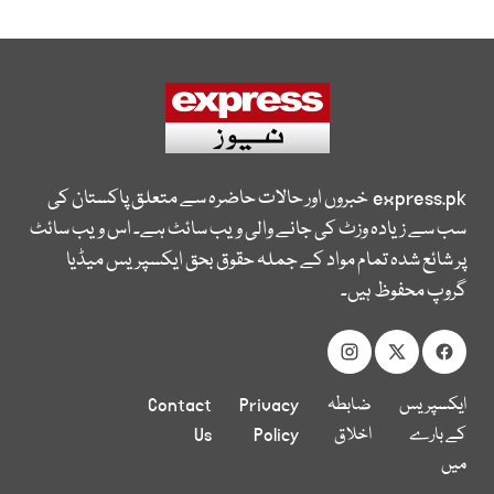
express.pk
خبروں اور حالات حاضرہ سے متعلق پاکستان کی
سب سے زیادہ وزٹ کی جانے والی ویب سائٹ ہے۔ اس ویب سائٹ
پر شائع شدہ تمام مواد کے جملہ حقوق بحق ایکسپریس میڈیا
گروپ محفوظ ہیں۔
ایکسپریس
ضابطہ
Privacy
Contact
کے بارے
اخلاق
Policy
Us
میں