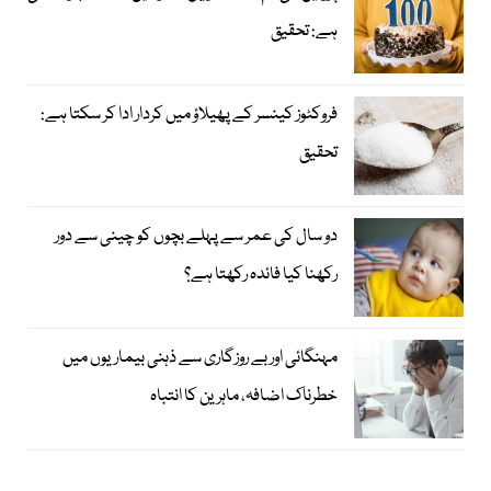
ہے: تحقیق
فروکٹوز کینسر کے پھیلاؤ میں کردار ادا کر سکتا ہے:
تحقیق
دو سال کی عمر سے پہلے بچوں کو چینی سے دور
رکھنا کیا فائدہ رکھتا ہے؟
مہنگائی اور بے روزگاری سے ذہنی بیماریوں میں
خطرناک اضافہ، ماہرین کا انتباہ