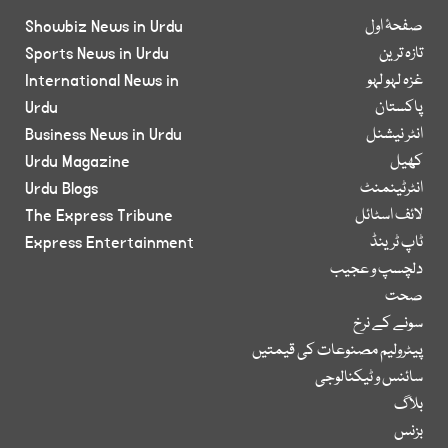
صفحۂ اول
Showbiz News in Urdu
تازہ ترین
Sports News in Urdu
غزہ لہو لہو
International News in
پاکستان
Urdu
انٹر نیشنل
Business News in Urdu
کھیل
Urdu Magazine
انٹرٹینمنٹ
Urdu Blogs
لائف اسٹائل
The Express Tribune
ٹاپ ٹرینڈ
Express Entertainment
دلچسپ و عجیب
صحت
سونے کے نرخ
پیٹرولیم مصنوعات کی قیمتیں
سائنس و ٹیکنالوجی
بلاگ
بزنس