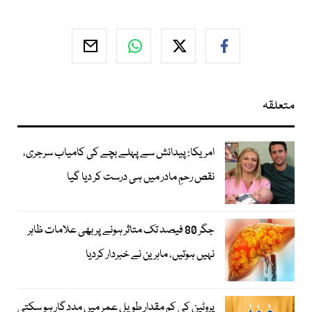
متعلقہ
امریکا: پیدائش سے پہلے بچے کی کامیاب سرجری،
نقص رحمِ مادر میں ہی درست کر دیا گیا
جگر 80 فیصد تک متاثر ہونے پر بھی علامات ظاہر
نہیں ہوتیں، ماہرین نے خبردار کردیا
پروٹین کی کم مقدار طویل عمر میں مددگار ہو سکتی