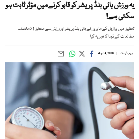
یہ ورزش ہائی بلڈ پریشر کو قابو کرنےمیں مؤثر ثابت ہو
سکتی ہے!
تحقیق میں برازیل کے ماہرین نے ہائی بلڈ پریشر اور ورزش سے متعلق 31 مختلف
مطالعات کے ڈیٹا کا تجزیہ کیا
ویب ڈیسک
May 14, 2026