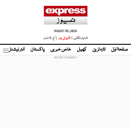
AUGUST 05, 2026
اشتہار لگائیں |
لائیو ٹی وی
| آج کا اخبار
صفحۂ اول
تازہ ترین
کھیل
خاص خبریں
پاکستان
انٹر نیشنل
ٹا