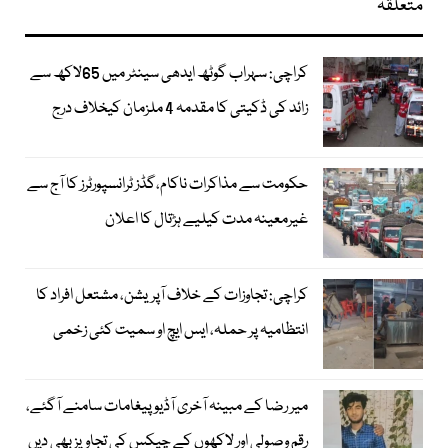
متعلقہ
کراچی: سہراب گوٹھ ایدھی سینٹر میں 65لاکھ سے
زائد کی ڈکیتی کا مقدمہ 4 ملزمان کیخلاف درج
حکومت سے مذاکرات ناکام،گڈز ٹرانسپورٹرز کا آج سے
غیرمعینہ مدت کیلیے ہڑتال کا اعلان
کراچی: تجاوزات کے خلاف آپریشن، مشتعل افراد کا
انتظامیہ پر حملہ، ایس ایچ او سمیت کئی زخمی
میر رضا کے مبینہ آخری آڈیو پیغامات سامنے آگئے،
رقم وصولی اور لاکھوں کے چیکس کی تجاویز بھی دیں