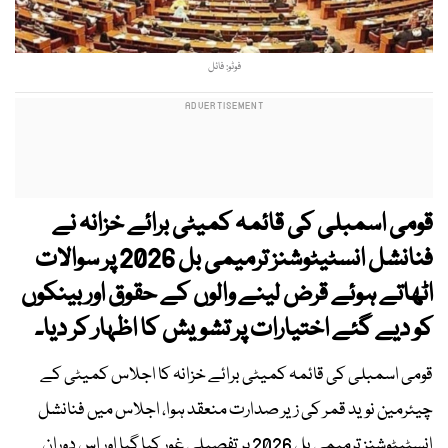
فوٹو: فائل
قومی اسمبلی کی قائمہ کمیٹی برائے خزانہ نے
فنانشل انسٹیٹوشنز ترمیمی بل 2026 پر سوالات
اٹھاتے ہوئے قرض لینے والوں کے حقوق اور بینکوں
کو دیے گئے اختیارات پر تشویش کا اظہار کر دیا۔
قومی اسمبلی کی قائمہ کمیٹی برائے خزانہ کا اجلاس کمیٹی کے
چیئرمین نوید قمر کی زیر صدارت منعقد ہوا، اجلاس میں فنانشل
انسٹیٹوشنز ترمیمی بل 2026 پر تفصیلی غور کیا گیا اور اس دوران