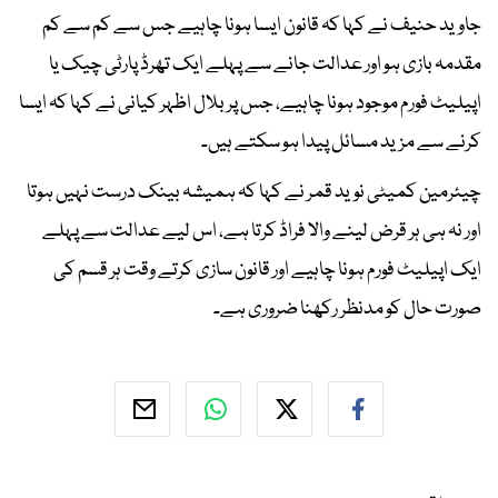
جاوید حنیف نے کہا کہ قانون ایسا ہونا چاہیے جس سے کم سے کم
مقدمہ بازی ہو اور عدالت جانے سے پہلے ایک تھرڈ پارٹی چیک یا
اپیلیٹ فورم موجود ہونا چاہیے، جس پر بلال اظہر کیانی نے کہا کہ ایسا
کرنے سے مزید مسائل پیدا ہو سکتے ہیں۔
چیئرمین کمیٹی نوید قمر نے کہا کہ ہمیشہ بینک درست نہیں ہوتا
اور نہ ہی ہر قرض لینے والا فراڈ کرتا ہے، اس لیے عدالت سے پہلے
ایک اپیلیٹ فورم ہونا چاہیے اور قانون سازی کرتے وقت ہر قسم کی
صورت حال کو مدنظر رکھنا ضروری ہے۔