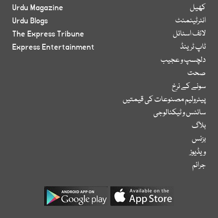
کھیل
Urdu Magazine
انٹرٹینمنٹ
Urdu Blogs
لائف اسٹائل
The Express Tribune
ٹاپ ٹرینڈ
Express Entertainment
دلچسپ و عجیب
صحت
سونے کے نرخ
پیٹرولیم مصنوعات کی قیمتیں
سائنس و ٹیکنالوجی
بلاگ
بزنس
ویڈیوز
جرائم