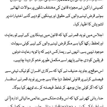
کمیٹی اراکین نے مجوزہ قانون کی مختلف شقوں پر سوالات اٹھاتے
ہوئے قرض لینے والوں کے حقوق اور بینکوں کو دیے گئے اختیارات پر
تشویش کا اظہار کیا۔
اجلاس میں نوید قمر نے کہا کہ قانون میں بینکاروں کے لیے تو رعایت
اور تحفظ رکھا گیا ہے مگر قرض لینے والوں کے لیے کوئی سہولت
موجود نہیں ہے، انہوں نے ریمارکس دیے کہ یا تو یہ رعایت دونوں
فریقین کو دی جائے یا پھر اسے مکمل طور پر ختم کر دینا چاہیے۔
اس موقع پر جاوید حنیف نے کہا کہ سرکاری افسران کو نیک نیتی سے
فیصلے کرنے پر قانونی تحفظ دیا جاتا ہے جس پر نوید قمر نے استفسار
کیا کہ اگر کوئی جان بوجھ کر غلط فیصلہ کرے تو پھر کیا ہوگا۔
حنا ربانی کھر نے کہا کہ اس وقت ملک میں عالمی مالیاتی ادارہ (آئی
ایم ایف) کے کہنے پر دھڑا دھڑ قوانین بنائے جا رہے ہیں جبکہ ٹیکس