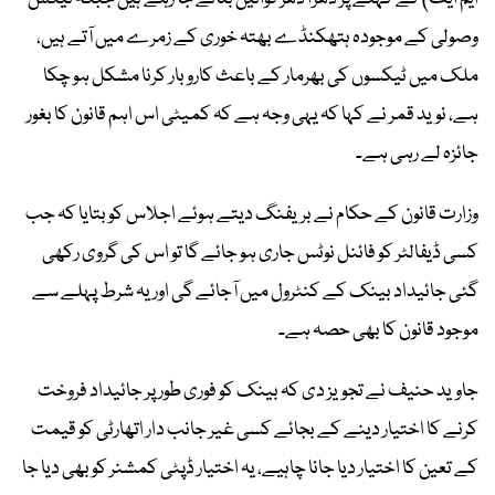
وصولی کے موجودہ ہتھکنڈے بھتہ خوری کے زمرے میں آتے ہیں،
ملک میں ٹیکسوں کی بھرمار کے باعث کاروبار کرنا مشکل ہو چکا
ہے، نوید قمر نے کہا کہ یہی وجہ ہے کہ کمیٹی اس اہم قانون کا بغور
جائزہ لے رہی ہے۔
وزارت قانون کے حکام نے بریفنگ دیتے ہوئے اجلاس کو بتایا کہ جب
کسی ڈیفالٹر کو فائنل نوٹس جاری ہو جائے گا تو اس کی گروی رکھی
گئی جائیداد بینک کے کنٹرول میں آجائے گی اور یہ شرط پہلے سے
موجود قانون کا بھی حصہ ہے۔
جاوید حنیف نے تجویز دی کہ بینک کو فوری طور پر جائیداد فروخت
کرنے کا اختیار دینے کے بجائے کسی غیر جانب دار اتھارٹی کو قیمت
کے تعین کا اختیار دیا جانا چاہیے، یہ اختیار ڈپٹی کمشنر کو بھی دیا جا