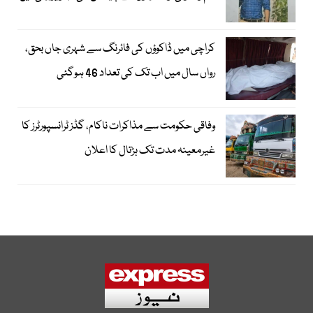
کراچی میں ڈاکوؤں کی فائرنگ سے شہری جاں بحق،
رواں سال میں اب تک کی تعداد 46 ہوگئی
وفاقی حکومت سے مذاکرات ناکام، گڈز ٹرانسپورٹرز کا
غیرمعینہ مدت تک ہڑتال کا اعلان