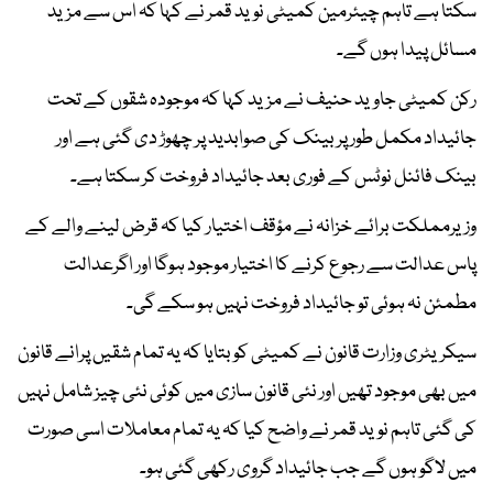
سکتا ہے تاہم چیئرمین کمیٹی نوید قمر نے کہا کہ اس سے مزید
مسائل پیدا ہوں گے۔
رکن کمیٹی جاوید حنیف نے مزید کہا کہ موجودہ شقوں کے تحت
جائیداد مکمل طور پر بینک کی صوابدید پر چھوڑ دی گئی ہے اور
بینک فائنل نوٹس کے فوری بعد جائیداد فروخت کر سکتا ہے۔
وزیرمملکت برائے خزانہ نے مؤقف اختیار کیا کہ قرض لینے والے کے
پاس عدالت سے رجوع کرنے کا اختیار موجود ہوگا اور اگرعدالت
مطمئن نہ ہوئی تو جائیداد فروخت نہیں ہو سکے گی۔
سیکریٹری وزارت قانون نے کمیٹی کو بتایا کہ یہ تمام شقیں پرانے قانون
میں بھی موجود تھیں اور نئی قانون سازی میں کوئی نئی چیز شامل نہیں
کی گئی تاہم نوید قمر نے واضح کیا کہ یہ تمام معاملات اسی صورت
میں لاگو ہوں گے جب جائیداد گروی رکھی گئی ہو۔