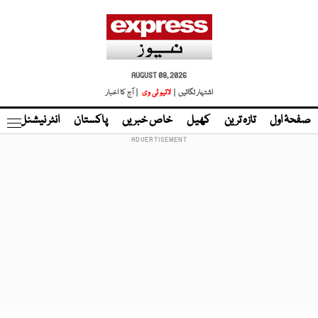
AUGUST 08, 2026
اشتہار لگائیں |
لائیو ٹی وی
| آج کا اخبار
صفحۂ اول
تازہ ترین
کھیل
خاص خبریں
پاکستان
انٹر نیشنل
ٹا