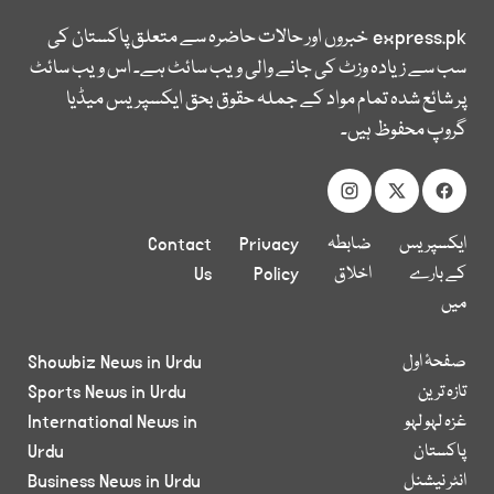
express.pk
خبروں اور حالات حاضرہ سے متعلق پاکستان کی
سب سے زیادہ وزٹ کی جانے والی ویب سائٹ ہے۔ اس ویب سائٹ
پر شائع شدہ تمام مواد کے جملہ حقوق بحق ایکسپریس میڈیا
گروپ محفوظ ہیں۔
ایکسپریس
ضابطہ
Privacy
Contact
کے بارے
اخلاق
Policy
Us
میں
صفحۂ اول
Showbiz News in Urdu
تازہ ترین
Sports News in Urdu
غزہ لہو لہو
International News in
پاکستان
Urdu
انٹر نیشنل
Business News in Urdu