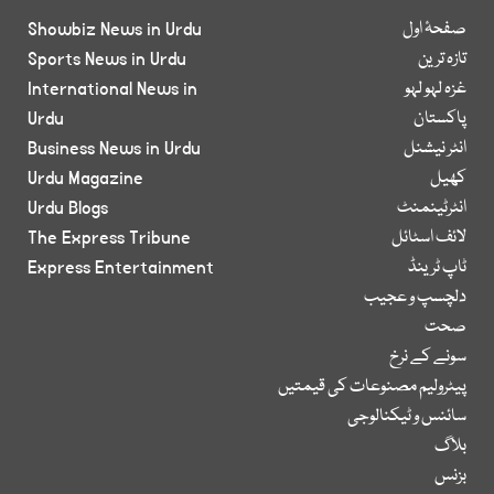
صفحۂ اول
Showbiz News in Urdu
تازہ ترین
Sports News in Urdu
غزہ لہو لہو
International News in
پاکستان
Urdu
انٹر نیشنل
Business News in Urdu
کھیل
Urdu Magazine
انٹرٹینمنٹ
Urdu Blogs
لائف اسٹائل
The Express Tribune
ٹاپ ٹرینڈ
Express Entertainment
دلچسپ و عجیب
صحت
سونے کے نرخ
پیٹرولیم مصنوعات کی قیمتیں
سائنس و ٹیکنالوجی
بلاگ
بزنس