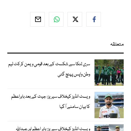
متعلقہ
سری لنکا سے شکست کے بعد قومی ویمن کرکٹ ٹیم
وطن واپس پہنچ گئی
ویسٹ انڈیز کیخلاف سیریز: جیت کے بعد بابراعظم
کا بیان سامنے آگیا
ویسٹ انڈیز کیخلاف سیریز: بابر اعظم اور عبداللہ