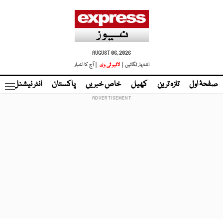
AUGUST 06, 2026
اشتہار لگائیں |
لائیو ٹی وی
| آج کا اخبار
صفحۂ اول
تازہ ترین
کھیل
خاص خبریں
پاکستان
انٹر نیشنل
ٹا