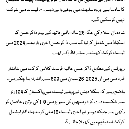
کا سامنا ہے اور وہ سلہٹ میں ہونے والے دوسرے ٹیسٹ میں شرکت
نہیں کر سکیں گے۔
شادمان اسلام کی جگہ 28 سالہ بائیں ہاتھ کے بیٹر ذاکر حسن کو
اسکواڈ میں شامل کر لیا گیا ہے۔ ذاکر حسن آخری بار نومبر 2024 میں
ٹیسٹ کرکٹ کھیلتے ہوئے نظر آئے تھے۔
رپورٹس کے مطابق ذاکر حسن حالیہ فرسٹ کلاس کرکٹ میں شاندار
فارم میں ہیں اور 2025-26 سیزن میں 600 سے زائد رنز بنا چکے ہیں۔
واضح رہے کہ بنگلا دیش نے پہلے ٹیسٹ میں پاکستان کو 104 رنز
سے شکست دے کر دو میچوں کی سیریز میں 0-1 کی برتری حاصل کر
رکھی ہے جبکہ دوسرا اور آخری ٹیسٹ 16 مئی کو سلہٹ انٹرنیشنل
کرکٹ اسٹیڈیم میں کھیلا جائے گا۔