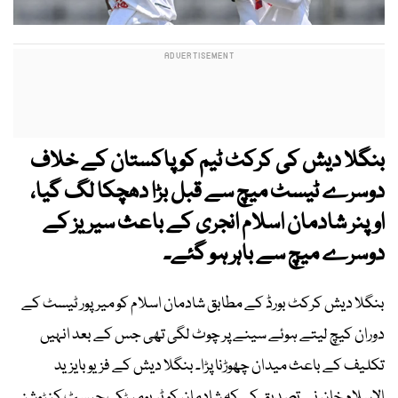
بنگلا دیش کی کرکٹ ٹیم کو پاکستان کے خلاف
دوسرے ٹیسٹ میچ سے قبل بڑا دھچکا لگ گیا،
اوپنر شادمان اسلام انجری کے باعث سیریز کے
دوسرے میچ سے باہر ہو گئے۔
بنگلا دیش کرکٹ بورڈ کے مطابق شادمان اسلام کو میرپور ٹیسٹ کے
دوران کیچ لیتے ہوئے سینے پر چوٹ لگی تھی جس کے بعد انہیں
تکلیف کے باعث میدان چھوڑنا پڑا۔ بنگلا دیش کے فزیو بایزید
الاسلام خان نے تصدیق کی کہ شادمان کو ٹریومیٹک چیسٹ کنٹوشن