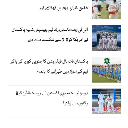
شفیق کا راج، بہترین کھلاڑی قرار
آئی ٹی ایف ماسٹرز ورلڈ ٹیم چیمپئن شپ: پاکستان
نے امریکا کو 0-3 سے شکست دے دی
پاکستان فٹ بال فیڈریشن کا جنوبی کوریا کی ہاکی
ٹیم کے اعزاز میں ظہرانے کا اہتمام
دوسرا ٹیسٹ میچ: پاکستان نے ویسٹ انڈیز کو 8
وکٹوں سے ہرا دیا