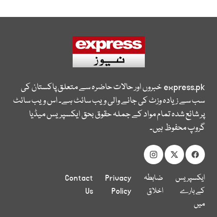
express.pk
خبروں اور حالات حاضرہ سے متعلق پاکستان کی
سب سے زیادہ وزٹ کی جانے والی ویب سائٹ ہے۔ اس ویب سائٹ
پر شائع شدہ تمام مواد کے جملہ حقوق بحق ایکسپریس میڈیا
گروپ محفوظ ہیں۔
ایکسپریس
ضابطہ
Privacy
Contact
کے بارے
اخلاق
Policy
Us
میں