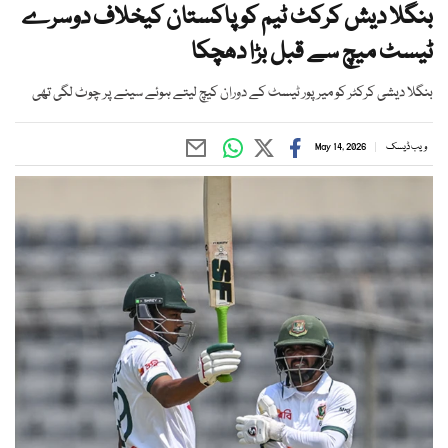
بنگلا دیش کرکٹ ٹیم کو پاکستان کیخلاف دوسرے
ٹیسٹ میچ سے قبل بڑا دھچکا
بنگلا دیشی کرکٹر کو میرپور ٹیسٹ کے دوران کیچ لیتے ہوئے سینے پر چوٹ لگی تھی
ویب ڈیسک
May 14, 2026