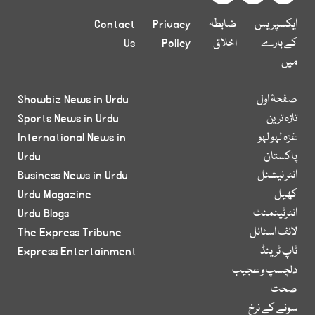
ایکسپریس
ضابطہ
Privacy
Contact
کے بارے
اخلاق
Policy
Us
میں
صفحۂ اول
Showbiz News in Urdu
تازہ ترین
Sports News in Urdu
غزہ لہو لہو
International News in
پاکستان
Urdu
انٹر نیشنل
Business News in Urdu
کھیل
Urdu Magazine
انٹرٹینمنٹ
Urdu Blogs
لائف اسٹائل
The Express Tribune
ٹاپ ٹرینڈ
Express Entertainment
دلچسپ و عجیب
صحت
سونے کے نرخ