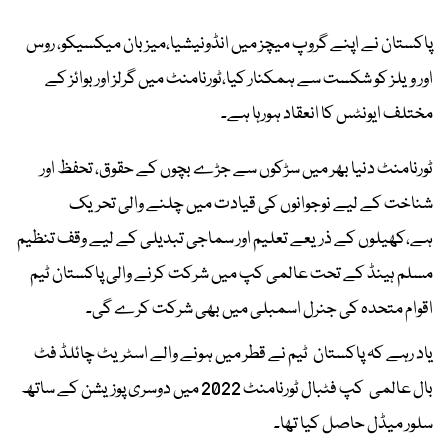
پاکستان نے اپنے گروپ میچز میں انڈونیشیا،میزبان میکسیکو، روس
اور ویلز کو شکست سے ہمکنار کیا،ٹورنامنٹ میں گرلز اور بوائز کے
مختلف ایونٹس کا انعقاد ہورہا ہے۔
ٹورنامنٹ دنیا بھر میں سڑکوں سے جڑے بچوں کے حقوق، تحفظ اور
شناخت کے لیے نوجوانوں کی قیادت میں چلنے والی تحریک
ہے،کھیلوں کے ذریعے تعلیم اور سماجی تبدیلی کے لیے وقف تنظیم
مسلم ہینڈ کے تحت عالمی کپ میں شرکت کرنے والی پاکستان ٹیم
اقوام متحدہ کی جنرل اسمبلی میں بھی شرکت کرے گی۔
یاد رہے کہ پاکستان ٹیم نے قطر میں ہونے والے اسٹریٹ چائلڈ فٹ
بال عالمی کپ فٹبال ٹورنامنٹ 2022 میں دوسری پوزیشن کے ساتھ
سلور میڈل حاصل کیا تھا۔