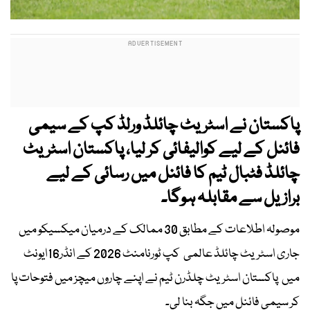
پاکستان نے اسٹریٹ چائلڈ ورلڈ کپ کے سیمی
فائنل کے لیے کوالیفائی کر لیا، پاکستان اسٹریٹ
چائلڈ فٹبال ٹیم کا فائنل میں رسائی کے لیے
برازیل سے مقابلہ ہوگا۔
موصولہ اطلاعات کے مطابق 30 ممالک کے درمیان میکسیکو میں
جاری اسٹریٹ چائلڈ عالمی کپ ٹورنامنٹ 2026 کے انڈر16ایونٹ
میں پاکستان اسٹریٹ چلڈرن ٹیم نے اپنے چاروں میچز میں فتوحات پا
کر سیمی فائنل میں جگہ بنا لی۔