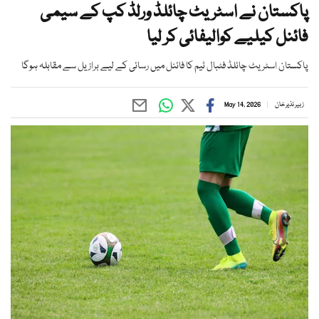
پاکستان نے اسٹریٹ چائلڈ ورلڈ کپ کے سیمی
فائنل کیلیے کوالیفائی کر لیا
پاکستان اسٹریٹ چائلڈ فٹبال ٹیم کا فائنل میں رسائی کے لیے برازیل سے مقابلہ ہوگا
زبیر نذیر خان
May 14, 2026