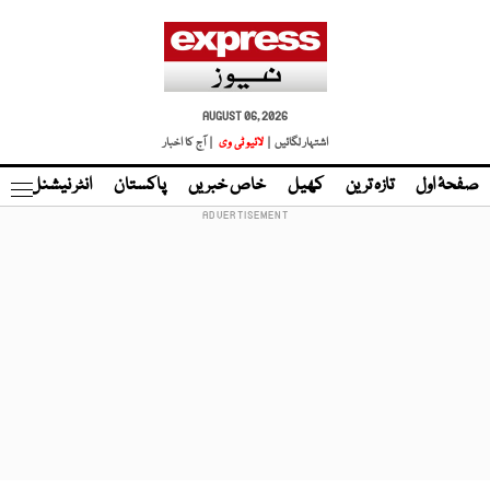
AUGUST 06, 2026
اشتہار لگائیں |
لائیو ٹی وی
| آج کا اخبار
صفحۂ اول
تازہ ترین
کھیل
خاص خبریں
پاکستان
انٹر نیشنل
ٹا