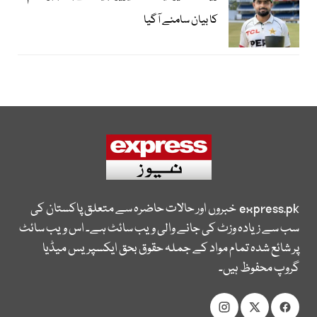
کا بیان سامنے آگیا
express.pk
خبروں اور حالات حاضرہ سے متعلق پاکستان کی
سب سے زیادہ وزٹ کی جانے والی ویب سائٹ ہے۔ اس ویب سائٹ
پر شائع شدہ تمام مواد کے جملہ حقوق بحق ایکسپریس میڈیا
گروپ محفوظ ہیں۔