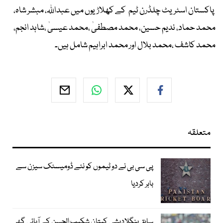
پاکستان اسٹریٹ چلڈرن ٹیم کے کھلاڑیوں میں عبداللہ، مبشر شاہ،
محمد حماد، ندیم حسین، محمد مصطفیٰ ،محمد عیسیٰ ،شاہد انجم،
محمد کاشف ،محمد بلال اور محمد ابراہیم شامل ہیں۔
متعلقہ
پی سی بی نے دو ٹیموں کو نئے ڈومیسٹک سیزن سے
باہر کردیا
سابق بنگلادیشی کپتان شکیب الحسن کے آبائی گھر