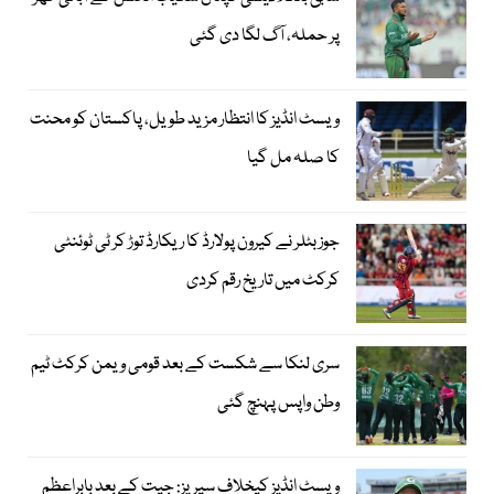
پر حملہ، آگ لگا دی گئی
ویسٹ انڈیز کا انتظار مزید طویل، پاکستان کو محنت
کا صلہ مل گیا
جوز بٹلر نے کیرون پولارڈ کا ریکارڈ توڑ کر ٹی ٹوئنٹی
کرکٹ میں تاریخ رقم کردی
سری لنکا سے شکست کے بعد قومی ویمن کرکٹ ٹیم
وطن واپس پہنچ گئی
ویسٹ انڈیز کیخلاف سیریز: جیت کے بعد بابراعظم