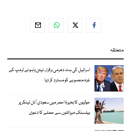
متعلقہ
اسرائیل کی ہٹ دھرمی برقرار، نیتن یاہو نے ٹرمپ کے
غزہ منصوبے کو مسترد کر دیا
حوثیوں کا بحیرۂ احمر میں سعودی آئل ٹینکر پر
بیلسٹک میزائلوں سے حملے کا دعویٰ