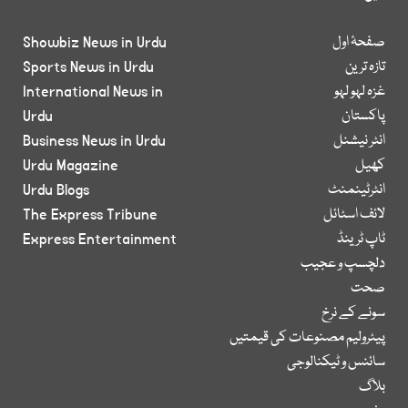
صفحۂ اول
Showbiz News in Urdu
تازہ ترین
Sports News in Urdu
غزہ لہو لہو
International News in
پاکستان
Urdu
انٹر نیشنل
Business News in Urdu
کھیل
Urdu Magazine
انٹرٹینمنٹ
Urdu Blogs
لائف اسٹائل
The Express Tribune
ٹاپ ٹرینڈ
Express Entertainment
دلچسپ و عجیب
صحت
سونے کے نرخ
پیٹرولیم مصنوعات کی قیمتیں
سائنس و ٹیکنالوجی
بلاگ