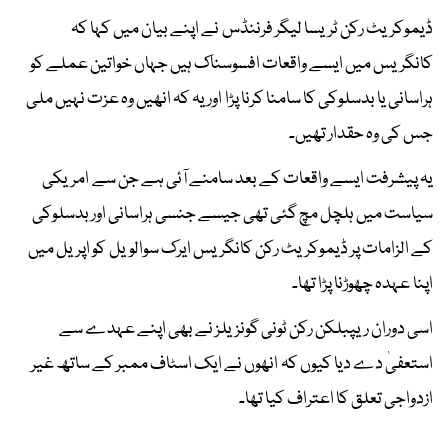
ڈیموکریٹ رکن ٹریسا لیگر فرننڈس نے اپنے بیان میں کہا کہ
کانگریس میں ایسے واقعات افسوسناک ہیں جہاں خواتین عملے کو
ہراسانی یا بدسلوکی کا سامنا کرنا پڑا اور یہ کہ انھیں وہ عزت نہیں ملی
جس کی وہ حقدار تھیں۔
یہ پیشرفت ایسے واقعات کے بعد سامنے آئی ہے جن سے امریکی
سیاست میں ہلچل مچ گئی تھی جیسے جنسی ہراسانی اور بدسلوکی
کے الزامات پر ڈیموکریٹ رکن کانگریس ایرک سوالویل کو اپریل میں
اپنا عہدہ چھوڑنا پڑا تھا۔
اسی دوران ریپبلکن رکن ٹونی گونزیلز نے بھی اپنے عہدے سے
استعفیٰ دے دیا کیوں کہ انھوں نے ایک اسٹاف ممبر کے ساتھ غیر
ازدواجی تعلق کا اعتراف کیا تھا۔