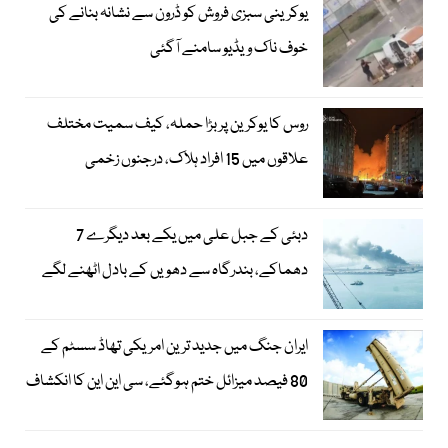
یوکرینی سبزی فروش کو ڈرون سے نشانہ بنانے کی
خوف ناک ویڈیو سامنے آگئی
روس کا یوکرین پر بڑا حملہ، کیف سمیت مختلف
علاقوں میں 15 افراد ہلاک، درجنوں زخمی
دبئی کے جبل علی میں یکے بعد دیگرے 7
دھماکے، بندرگاہ سے دھویں کے بادل اٹھنے لگے
ایران جنگ میں جدید ترین امریکی تھاڈ سسٹم کے
80 فیصد میزائل ختم ہوگئے، سی این این کا انکشاف