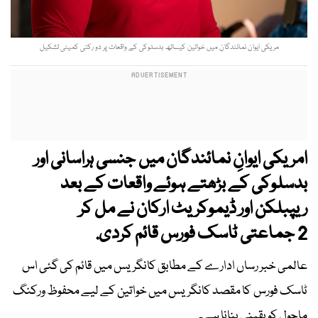
مریکی ایوان نمائندگان میں خواتین کیساتھ بدسلوکی کے واقعات پر دو رکنی کمیٹی تشکیل
امریکی ایوانِ نمائندگان میں جنسی ہراسانی اور
بدسلوکی کے بڑھتے ہوئے واقعات کے بعد
ریپبلکن اور ڈیموکریٹ ارکان نے مل کر
2 جماعتی ٹاسک فورس قائم کردی.
عالمی خبر رساں ادارے کے مطابق کانگریس میں قائم کی گئی اس
ٹاسک فورس کا مقصد کانگریس میں خواتین کے لیے محفوظ ورکنگ
ماحول کو یقینی بنانا ہے۔