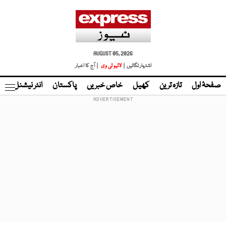
AUGUST 05, 2026
اشتہار لگائیں |
لائیو ٹی وی
| آج کا اخبار
صفحۂ اول
تازہ ترین
کھیل
خاص خبریں
پاکستان
انٹر نیشنل
ٹا