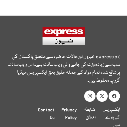
express.pk
خبروں اور حالات حاضرہ سے متعلق پاکستان کی
سب سے زیادہ وزٹ کی جانے والی ویب سائٹ ہے۔ اس ویب سائٹ
پر شائع شدہ تمام مواد کے جملہ حقوق بحق ایکسپریس میڈیا
گروپ محفوظ ہیں۔
ایکسپریس
ضابطہ
Privacy
Contact
کے بارے
اخلاق
Policy
Us
میں