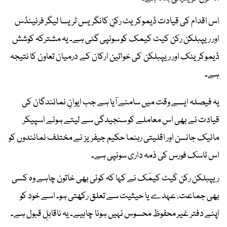
اس اقدام کی قیادت ڈیموکریٹ رکنِ کانگریس ٹریسا لیگر فرنینڈس
اور ریپبلکن رکن کیٹ کیمک کو سونپی گئی ہے۔ یہ مشترکہ کوشش
ڈیموکریٹک اور ریپبلکن کی خواتین ارکان کے درمیان تعاون کا نتیجہ
ہے۔
یہ فیصلہ ایسے وقت میں سامنے آیا ہے جب ایوانِ نمائندگان کی
قیادت نے بھی اس معاملے کو سنجیدگی سے لیتے ہوئے اسپیکر
مائیک جانسن اور اقلیتی رہنما حکیم جیفریز نے مختلف نمائندوں کو
اس ٹاسک فورس کی ذمہ داری سونپی ہے۔
ریپبلکن رکن کَیٹ کیمَک نے کہا کہ کوئی بھی خاتون چاہے وہ کسی
بھی جماعت، عہدے یا حیثیت سے تعلق رکھتی ہو۔ اسے خود کو
اپنے دفتر غیر محفوظ محسوس نہیں ہونا چاہیے۔ یہ ناقابلِ قبول ہے۔