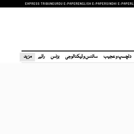
EXPRESS TRIBUNE
URDU E-PAPER
ENGLISH E-PAPER
SINDHI E-PAPER
L
دلچسپ و عجیب
سائنس و ٹیکنالوجی
بزنس
رائے
مزید