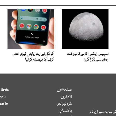
اسپیس ایکس کا بے قابو راکٹ
گوگل نے اپنا روایتی فیچر ختم
چاند سے ٹکرا گیا!
کرنے کا فیصلہ کر لیا
صفحۂ اول
 Urdu
تازہ ترین
rdu
غزہ لہو لہو
ws in
پاکستان
کی سب سے زیادہ