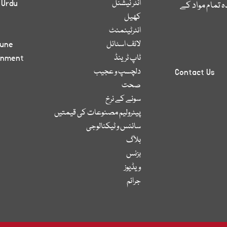
انٹر نیشنل
 Urdu
 تمام مواد کے
کھیل
انٹرٹینمنٹ
لائف اسٹائل
bune
ٹاپ ٹرینڈ
inment
دلچسپ و عجیب
Contact Us
صحت
سونے کے نرخ
پیٹرولیم مصنوعات کی قیمتیں
سائنس و ٹیکنالوجی
بلاگ
بزنس
ویڈیوز
جرائم