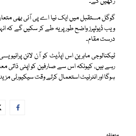
رکھیں گے۔
گوگل مستقبل میں ایک نیا اے پی آئی بھی متعار
ویب ڈیولپرز واضح طور پر یہ طے کر سکیں گے کہ انہ
درست مقام۔
ٹیکنالوجی ماہرین اس اپڈیٹ کو آن لائن پرائیوی
رہے ہیں، کیونکہ اس سے صارفین کو اپنی ذاتی مع
ہوگا اور انٹرنیٹ استعمال کرتے وقت سیکیورٹی مزید
متعلقہ