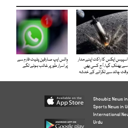
اسپیس ایکس کا راکٹ اپنے مدار
واٹس ایپ صارفین پلیٹ فارم سے
سے بھٹک گیا، آج کسی بھی
پُر اسرار طور پر غائب ہونے لگے
وقت چاند سے ٹکرانے کے خدشہ
Showbiz News in
Sports News in U
International Ne
Urdu