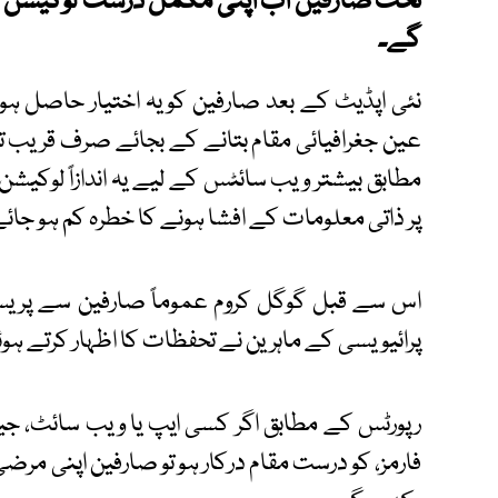
تحت صارفین اب اپنی مکمل درست لوکیشن کے 
گے۔
نئی اپڈیٹ کے بعد صارفین کو یہ اختیار حاصل ہو
عین جغرافیائی مقام بتانے کے بجائے صرف قریب تر
مطابق بیشتر ویب سائٹس کے لیے یہ اندازاً لوکی
پر ذاتی معلومات کے افشا ہونے کا خطرہ کم ہو جائے
اس سے قبل گوگل کروم عموماً صارفین سے پریسا
پرائیویسی کے ماہرین نے تحفظات کا اظہار کرتے ہوئے
رپورٹس کے مطابق اگر کسی ایپ یا ویب سائٹ، جی
فارمز، کو درست مقام درکار ہو تو صارفین اپنی مرضی