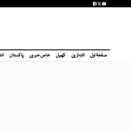
صفحۂ اول
تازہ ترین
کھیل
خاص خبریں
پاکستان
انٹ