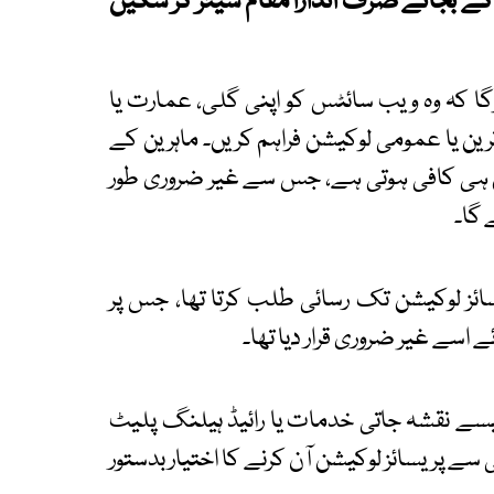
بجائے صرف اندازاً مقام شیئر کر سکیں
گا کہ وہ ویب سائٹس کو اپنی گلی، عمارت یا
ین یا عمومی لوکیشن فراہم کریں۔ ماہرین کے
شن ہی کافی ہوتی ہے، جس سے غیر ضروری طور
 گا۔
ئز لوکیشن تک رسائی طلب کرتا تھا، جس پر
 اسے غیر ضروری قرار دیا تھا۔
سے نقشہ جاتی خدمات یا رائیڈ ہیلنگ پلیٹ
 سے پریسائز لوکیشن آن کرنے کا اختیار بدستور