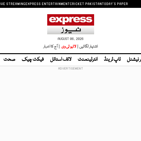
IVE STREAMING
EXPRESS ENTERTAINMENT
CRICKET PAKISTAN
TODAY'S PAPER
AUGUST 06, 2026
اشتہار لگائیں |
لائیو ٹی وی
| آج کا اخبار
ر نیشنل
ٹاپ ٹرینڈ
انٹرٹینمنٹ
لائف اسٹائل
فیکٹ چیک
صحت