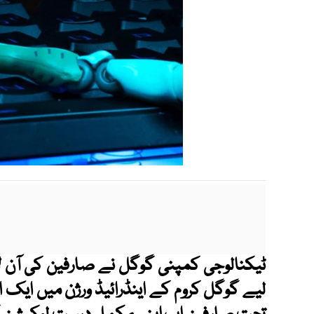
ٹیکنالوجی کمپنی گوگل نے صارفین کی آن لا
لیے گوگل کروم کے اینڈرائیڈ ورژن میں ایک ا