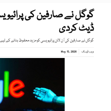
گوگل نے صارفین کی پرائیوی
ڈیٹ کردی
گوگل نے صارفین کی آن لائن پرائیویسی کو مزید محفوظ بنانے کے لیے ای
ویب ڈیسک
May 15, 2026