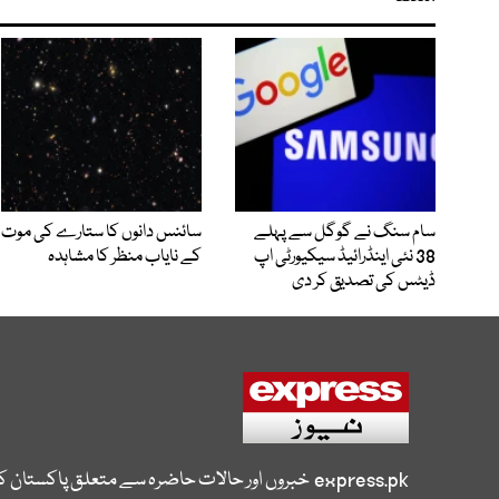
سام سنگ نے گوگل سے پہلے
سائنس دانوں کا ستارے کی موت
38 نئی اینڈرائیڈ سیکیورٹی اپ
کے نایاب منظر کا مشاہدہ
ڈیٹس کی تصدیق کر دی
express.pk
خبروں اور حالات حاضرہ سے متعلق پاکستان 