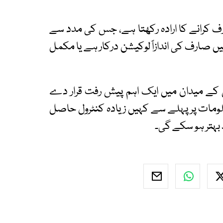
ف کرانے کا ارادہ رکھتا ہے، جس کی مدد سے
یں صارف کی اندازاً لوکیشن درکار ہے یا مکمل
سی کے میدان میں ایک اہم پیش رفت قرار دے
لومات پر پہلے سے کہیں زیادہ کنٹرول حاصل
 بہتر ہو سکے گی۔