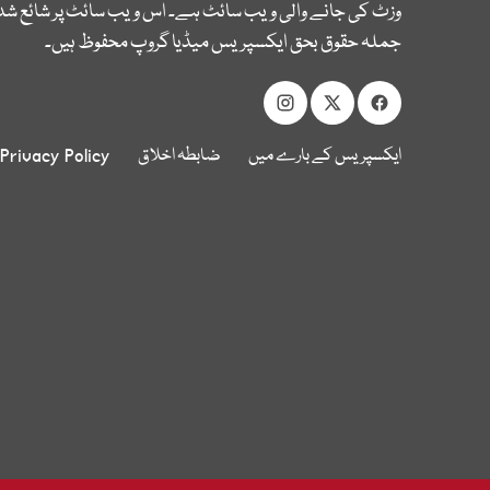
وزٹ کی جانے والی ویب سائٹ ہے۔ اس ویب سائٹ پر شائع شدہ
جملہ حقوق بحق ایکسپریس میڈیا گروپ محفوظ ہیں۔
ایکسپریس کے بارے میں
ضابطہ اخلاق
Privacy Policy