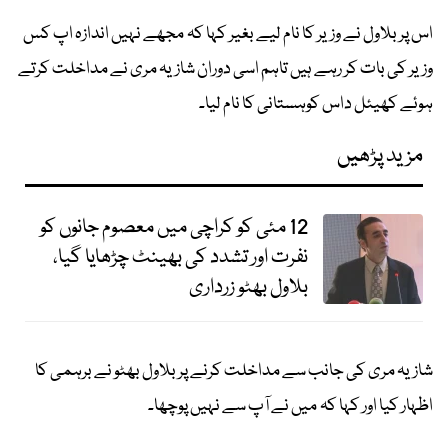
اس پر بلاول نے وزیر کا نام لیے بغیر کہا کہ مجھے نہیں اندازہ اپ کس
وزیر کی بات کر رہے ہیں تاہم اسی دوران شازیہ مری نے مداخلت کرتے
ہوئے کھیئل داس کوہستانی کا نام لیا۔
مزید پڑھیں
12 مئی کو کراچی میں معصوم جانوں کو
نفرت اور تشدد کی بھینٹ چڑھایا گیا،
بلاول بھٹو زرداری
شازیہ مری کی جانب سے مداخلت کرنے پر بلاول بھٹو نے برہمی کا
اظہار کیا اور کہا کہ میں نے آپ سے نہیں پوچھا۔