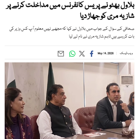
بلاول بھٹو نے پریس کانفرنس میں مداخلت کرنے پر
شازیہ مری کو جھاڑ دیا
صحافی کے سوال کے جواب میں بلاول نے کہا کہ مجھے نہیں معلوم آپ کس وزیر کی
بات کررہے ہیں تاہم شازیہ مری نے نام لے لیا
ویب ڈیسک
May 14, 2026