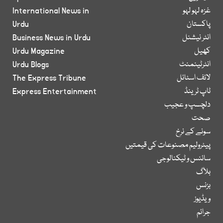
غزہ لہو لہو
International News in
پاکستان
Urdu
انٹر نیشنل
Business News in Urdu
کھیل
Urdu Magazine
انٹرٹینمنٹ
Urdu Blogs
لائف اسٹائل
The Express Tribune
ٹاپ ٹرینڈ
Express Entertainment
دلچسپ و عجیب
صحت
سونے کے نرخ
پیٹرولیم مصنوعات کی قیمتیں
سائنس و ٹیکنالوجی
بلاگ
بزنس
ویڈیوز
جرائم