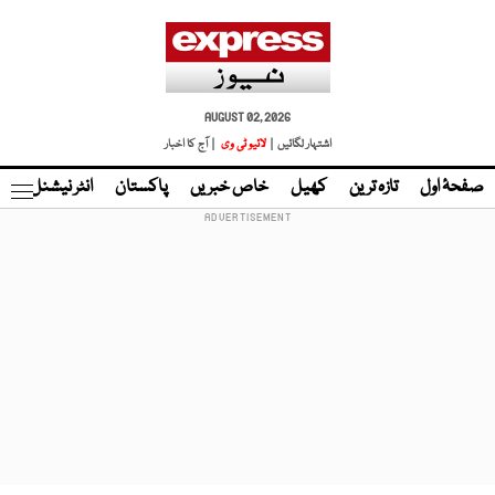
AUGUST 02, 2026
اشتہار لگائیں |
لائیو ٹی وی
| آج کا اخبار
صفحۂ اول
تازہ ترین
کھیل
خاص خبریں
پاکستان
انٹر نیشنل
ٹا