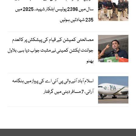
سال میں 2396 پولیس اہلکار شہید، 2025 میں
235 شہادتیں ہوئیں
مصالحتی کمیشن کے قیام کی پیشکش پر کالعدم
جوائنٹ ایکشن کمیٹی نے مثبت جواب دیا ہے، بلاول
بھٹو
اسلام آباد آنے والی پی آئی اے کی پرواز میں ہنگامہ
آرائی، 7 مسافر دبئی میں گرفتار