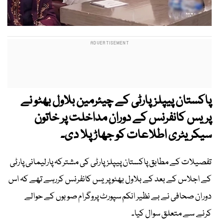
پاکستان پیپلزپارٹی کے چیئرمین بلاول بھٹو نے
پریس کانفرنس کے دوران مداخلت پر خاتون
سیکریٹری اطلاعات کو جھاڑ پلا دی۔
تفصیلات کے مطابق پاکستان پیپلزپارٹی کی مشترکہ پارلیمانی پارٹی
کے اجلاس کے بعد کے بلاول بھٹو پریس کانفرنس کررہے تھے کہ اس
دوران صحافی نے بے نظیر انکم سپورٹ پروگرام صوبوں کے حوالے
کرنے سے متعلق سوال کیا۔