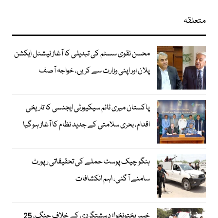
متعلقہ
محسن نقوی سسٹم کی تبدیلی کا آغاز نیشنل ایکشن
پلان اور اپنی وزارت سے کریں، خواجہ آصف
پاکستان میری ٹائم سیکیورٹی ایجنسی کا تاریخی
اقدام، بحری سلامتی کے جدید نظام کا آغاز ہوگیا
ہنگو چیک پوسٹ حملے کی تحقیقاتی رپورٹ
سامنے آگئی، اہم انکشافات
خیبرپختونخوا؛ دہشتگردی کے خلاف جنگ، 25