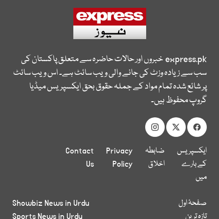
express.pk
خبروں اور حالات حاضرہ سے متعلق پاکستان کی
سب سے زیادہ وزٹ کی جانے والی ویب سائٹ ہے۔ اس ویب سائٹ
پر شائع شدہ تمام مواد کے جملہ حقوق بحق ایکسپریس میڈیا
گروپ محفوظ ہیں۔
ایکسپریس
ضابطہ
Privacy
Contact
کے بارے
اخلاق
Policy
Us
میں
صفحۂ اول
Showbiz News in Urdu
تازہ ترین
Sports News in Urdu