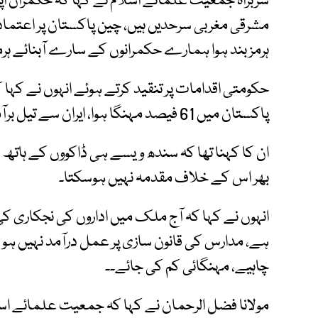
سربراہ جمعیت علمائے اسلام نے کہا کہ حکمران ا
مشرقی مغربی سرحدیں ہیں، چین پاکستان پر اعتماد ک
ہرمز بند ہوا ہمارے حکمرانوں کے سارے آبنائے ہرم
پاکستان میں 61 فیصد مہنگا ہوا، ایران سے تیل برآمد کرنے کا معاہدہ کرو۔
ان کا کہنا تھا کہ سندھ ویسے ہی ڈاکووں کے ہاتھ
بھر اس کے خلاف مقدمہ نہیں ہوسکتا۔
انہوں نے کہا کہ آج ملک میں اداروں کی نجکاری کی
ہے، مدارس کی قانون سازی پر عمل درآمد نہیں ہو رہ
چاہیے، مہنگائی کم کی جائے۔۔
مولانا فضل الرحمان نے کہا کہ جمعیت علمائے اسلا