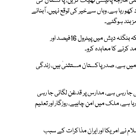
پنی خارجہ پالیسی ٹھیک کریں، پاکستان کی
ھو رہا ہے، وہاں سےخیر کی توقع نہیں، آبنائے
ز بند ہوگئے۔
حکومتی اقدامات پر تنقید کرتے ہوئے انہوں نے کہا کہ بنگلہ دیش میں پیٹرول 16فیصد اور
 میں ہے، صدر پاکستان مستثنیٰ ہیں، زندگی
 جا رہی ہے، مدارس پر قدغن لگائی جا رہی
ا ہے، ملک میں امن چاہیے، روزگار اور تعلیم
م نے امریکا اور ایران مذاکرات کے سبب