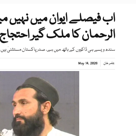
اب فیصلے ایوان میں نہیں می
الرحمان کا ملک گیر احتجاج 
سندھ ویسے ہی ڈاکووں کے ہاتھ میں ہے، صدر پاکستان مستثنیٰ ہیں، 
عامر خان
May 14, 2026