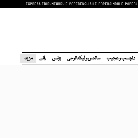
EXPRESS TRIBUNE
URDU E-PAPER
ENGLISH E-PAPER
SINDHI E-PAPER
L
دلچسپ و عجیب
سائنس و ٹیکنالوجی
بزنس
رائے
مزید