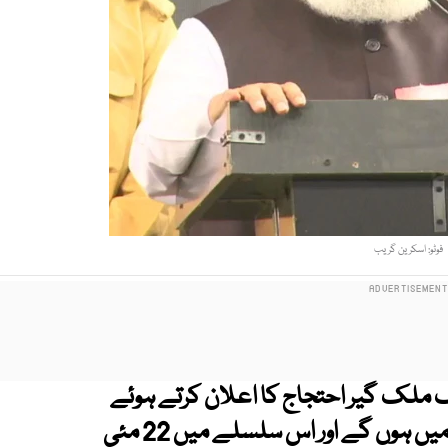
فوٹو: اسکرین گریب
ملک گیر احتجاج کا اعلان کرتے ہوئے
کہا ہے کہ اب فیصلے ایوان میں نہیں میدان میں ہوں گے اور اس سلسلے میں 22 مئی