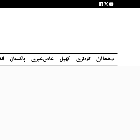
صفحۂ اول
تازہ ترین
کھیل
خاص خبریں
پاکستان
انٹ