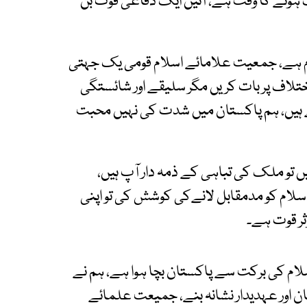
 ہونے کا وقت ہے، آئیں ایک دفاعی قوت بن
وم ہے، جمعیت علامائے اسلام قومی یک جہتی
تلاف پر بات کریں مگر سلیقے اور شائستگی
ے ہیں، ہم پاکستان میں شدت کی نہیں محبت
 ہیں تو ملک کی تباہی کے ذمہ دار آپ ہیں،
اسلام کو مدمقابل لانےکی کوشش کی تو اپنی
ر قوت ہے۔
ام کی برکت سے پاکستان بچا ہوا ہے، ہم نے
ن اور عہدیدار نشانہ بنے، جمیعت علمائے