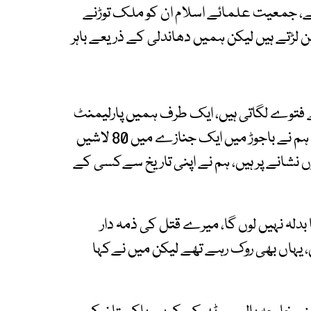
ا ہے، جمعیت علمائے اسلام ان کو ملک توڑنے
لڑتے ہیں لیکن ہمیں دھاندلی کے ذریعے باہر
ے فتوے لگاتی ہیں، ایک طرف ہمیں پارلیمنٹ
سے باہر کیا جاتا ہے، ہم پگڈنڈی پر سفر کر رہے ہیں، ہم نے باجوڑ میں ایک جنازے میں 80 لاشیں
وں نشانے پر ہیں، ہم نے اپنی تاریخ سےکسی کے
دلہ نہیں لوں گا، میرے قتل کی ذمہ دار
 یہاں بھی روک رہے تھے لیکن میں نےکہا