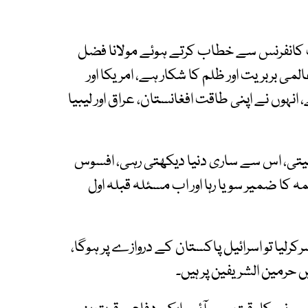
کانفرنس سے خطاب کرتے ہوئے مولانا فضل
ی بربریت اور ظلم کا شکار ہے، امریکا اور
ہوں نے اپنی طاقت افغانستان، عراق اور لیبیا
بیتی، اس سے ساری دنیا دیکھتی رہی، افسوس
کا ضمیر سویا رہا اور اب مسئلہ قبلہ اول
رکرلیا تو اسرائیل پاکستان کے دروازے پر ہوگا،
 حرمین الشریفین پر ہیں۔