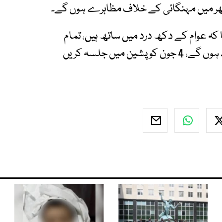
 کہ عوام کے دکھ درد میں ساتھ ہیں، تمام
ضلعی ہیڈکوارٹرز میں مہنگائی کے خلاف مظاہرے ہوں گے، 4 جون کو پشین میں جلسہ کریں