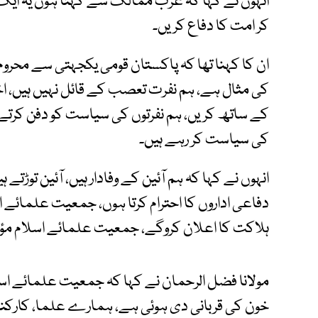
انہوں نے کہا کہ عرب ممالک سے کہتا ہوں یہ ایک
کر امت کا دفاع کریں۔
ان کا کہنا تھا کہ پاکستان قومی یکجہتی سے محر
کی مثال ہے، ہم نفرت تعصب کے قائل نہیں ہیں، اخ
کے ساتھ کریں، ہم نفرتوں کی سیاست کو دفن کرت
کی سیاست کر رہے ہیں۔
انہوں نے کہا کہ ہم آئین کے وفادار ہیں، آئین توڑتے
دفاعی اداروں کا احترام کرتا ہوں، جمعیت علمائے 
ہلاکت کا اعلان کروگے، جمعیت علمائے اسلام مؤث
مولانا فضل الرحمان نے کہا کہ جمعیت علمائے اسل
خون کی قربانی دی ہوئی ہے، ہمارے علما، کارکنا