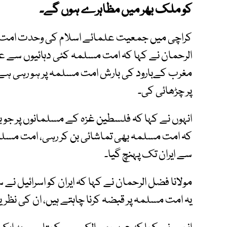
کو ملک بھر میں مظاہرے ہوں گے۔
کراچی میں جمعیت علمائے اسلام کی وحدت امت 
الرحمان نے کہا کہ امت مسلمہ کئی دہائیوں سے عالم
مغرب کےبارود کی بارش امت مسلمہ پر ہو رہی ہے، ان
پر چڑھائی کی۔
انہوں نے کہا کہ فلسطین غزہ کے مسلمانوں پر جو 
کہ امت مسلمہ بھی تماشائی بن کر رہی، امت مسلمہ 
سے ایران تک پہنچ گیا۔
مولانا فضل الرحمان نے کہا کہ ایران کو اسرائیل نے س
یہ امت مسلمہ پر قبضہ کرنا چاہتے ہیں، ان کی نظریں