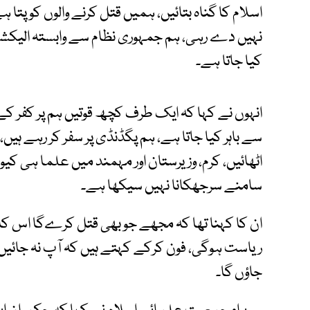
اسلام کا گناہ بتائیں، ہمیں قتل کرنے والوں کو پت
نہیں دے رہی، ہم جمہوری نظام سے وابستہ الیکشن 
کیا جاتا ہے۔
انہوں نے کہا کہ ایک طرف کچھ قوتیں ہم پر کفر ک
اٹھائیں، کرم، وزیرستان اور مہمند میں علما ہی کی
سامنے سرجھکانا نہیں سیکھا ہے۔
ان کا کہنا تھا کہ مجھے جو بھی قتل کرےگا اس کا ب
ریاست ہوگی، فون کرکے کہتے ہیں کہ آپ نہ جائیں،
جاؤں گا۔