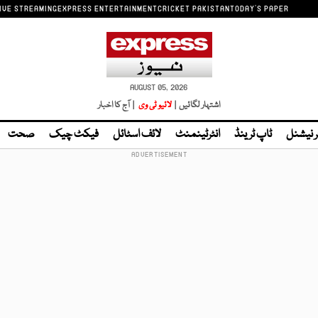
IVE STREAMING
EXPRESS ENTERTAINMENT
CRICKET PAKISTAN
TODAY'S PAPER
AUGUST 05, 2026
اشتہار لگائیں |
لائیو ٹی وی
| آج کا اخبار
ر نیشنل
ٹاپ ٹرینڈ
انٹرٹینمنٹ
لائف اسٹائل
فیکٹ چیک
صحت