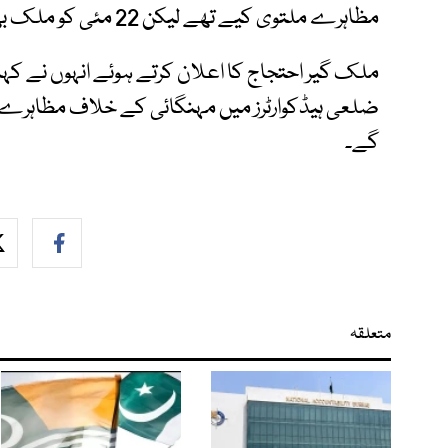
مظاہرے ملتوی کیے تھے لیکن 22 مئی کو ملک بھر میں مہنگائی کے خلاف مظاہرے ہوں گے۔
ملک گیر احتجاج کا اعلان کرتے ہوئے انہوں نے کہا
گے۔
متعلقہ