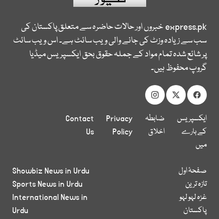
express.pk
خبروں اور حالات حاضرہ سے متعلق پاکستان کی
سب سے زیادہ وزٹ کی جانے والی ویب سائٹ ہے۔ اس ویب سائٹ
پر شائع شدہ تمام مواد کے جملہ حقوق بحق ایکسپریس میڈیا
گروپ محفوظ ہیں۔
ایکسپریس
ضابطہ
Privacy
Contact
کے بارے
اخلاق
Policy
Us
میں
صفحۂ اول
Showbiz News in Urdu
تازہ ترین
Sports News in Urdu
غزہ لہو لہو
International News in
پاکستان
Urdu