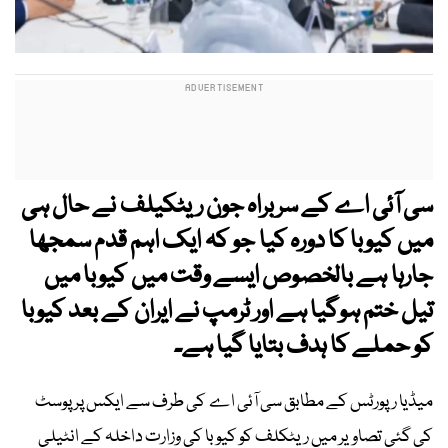
سی آئی اے کے سربراہ جون ریٹکیلف نے حال ہی
میں کیوبا کا دورہ کیا جو کہ ایک اہم قدم سمجھا
جارہا ہے بالخصوص ایسے وقت میں کیوبا میں
تیل ختم ہوگیا ہے اور ٹرمپ نے ایران کے بعد کیوبا
کو حملے کا ہدف بتایا گیا ہے۔
میڈیا رپورٹس کے مطابق سی آئی اے کی طرف سے ایکس پر پوسٹ
کی گئی تصاویر میں ریٹکلف کو کیوبا کی وزارت داخلہ کے انٹیلی