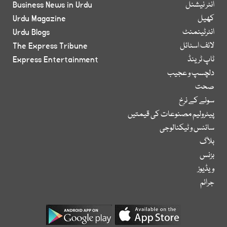
انٹر نیشنل
Business News in Urdu
کھیل
Urdu Magazine
انٹرٹینمنٹ
Urdu Blogs
لائف اسٹائل
The Express Tribune
ٹاپ ٹرینڈ
Express Entertainment
دلچسپ و عجیب
صحت
سونے کے نرخ
پیٹرولیم مصنوعات کی قیمتیں
سائنس و ٹیکنالوجی
بلاگ
بزنس
ویڈیوز
جرائم