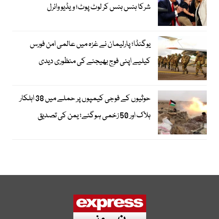
شرکا ہنس ہنس کر لوٹ پوٹ؛ ویڈیو وائرل
یوگنڈا؛ پارلیمان نے غزہ میں عالمی امن فورس
کیلیے اپنی فوج بھیجنے کی منظوری دیدی
حوثیوں کے فوجی کیمپوں پر حملے میں 38 اہلکار
ہلاک اور 50 زخمی ہوگئے؛ یمن کی تصدیق