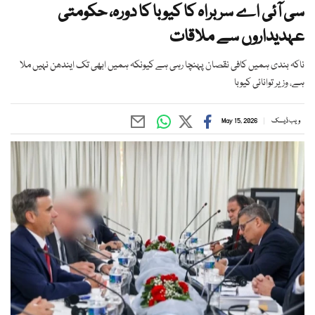
سی آئی اے سربراہ کا کیوبا کا دورہ، حکومتی
عہدیداروں سے ملاقات
ناکہ بندی ہمیں کافی نقصان پہنچا رہی ہے کیونکہ ہمیں ابھی تک ایندھن نہیں ملا
ہے، وزیر توانائی کیوبا
ویب ڈیسک
May 15, 2026