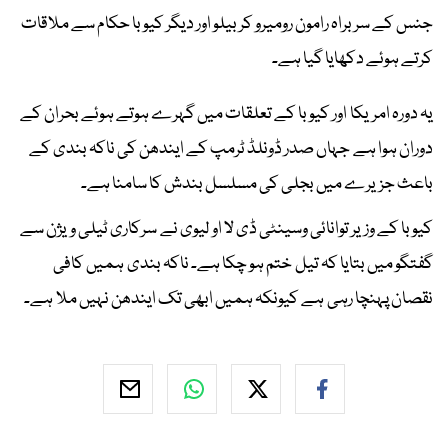
جنس کے سربراہ رامون رومیرو کربیلو اور دیگر کیوبا حکام سے ملاقات
کرتے ہوئے دکھایا گیا ہے۔
یہ دورہ امریکا اور کیوبا کے تعلقات میں گہرے ہوتے ہوئے بحران کے
دوران ہوا ہے جہاں صدر ڈونلڈ ٹرمپ کے ایندھن کی ناکہ بندی کے
باعث جزیرے میں بجلی کی مسلسل بندش کا سامنا ہے۔
کیوبا کے وزیر توانائی وسینٹی ڈی لا او لیوی نے سرکاری ٹیلی ویژن سے
گفتگو میں بتایا کہ تیل ختم ہو چکا ہے۔ ناکہ بندی ہمیں کافی
نقصان پہنچا رہی ہے کیونکہ ہمیں ابھی تک ایندھن نہیں ملا ہے۔