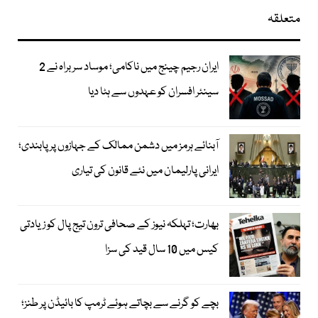
متعلقہ
ایران رجیم چینج میں ناکامی؛ موساد سربراہ نے 2
سینئر افسران کو عہدوں سے ہٹا دیا
آبنائے ہرمز میں دشمن ممالک کے جہازوں پر پابندی؛
ایرانی پارلیمان میں نئے قانون کی تیاری
بھارت؛ تہلکہ نیوز کے صحافی ترون تیج پال کو زیادتی
کیس میں 10 سال قید کی سزا
بچے کو گرنے سے بچاتے ہوئے ٹرمپ کا بائیڈن پر طنز؛