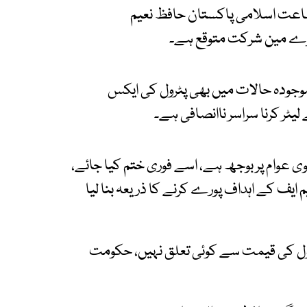
جماعت اسلامی پاکستان حافظ نعیم
ہرے مین شرکت متوقع ہے۔
موجودہ حالات میں بھی پٹرول کی ایکس
ہا کہ 117 روپے پٹرولیم لیوی عوام پر بوجھ ہے، اسے فوری ختم کیا جائے،
 ایف کے اہداف پورے کرنے کا ذریعہ بنا لیا
پٹرول کی قیمت سے کوئی تعلق نہیں، حکومت