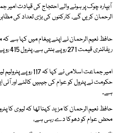
آبپارہ چوک پر ہونے والے احتجاج کی قیادت امیر 
الرحمان کریں گے، کارکنوں کی بڑی تعداد کی مظا
حافظ نعیم الرحمان نے اپنے پیغام میں کہا ہے کہ 
ریفائنری قیمت 271 روپے بنتی ہے، پٹرول 415 روپے لیٹر کرنا سراسر ناانصافی ہے۔
امیر جماعت اسلامی نے ک
حکومت نے پٹرول کو عوام کی جیبیں کاٹنے اور آئی ایم
ہے۔
حافظ نعیم الرحمان کا مزید کہنا تھا کہ لیوی کا 
محض عوام کو دھوکا دے رہی ہے،