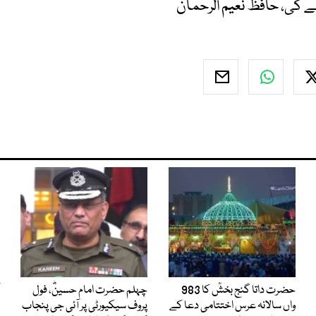
 گی، حافظ نعیم الرحمان
حضرت داتا گنج بخشؒ کا 983
چہلم حضرت امام حسینؓ، فول
واں سالانہ عرس اختتامی دعا کے
پروف سیکیورٹی پر آئی جی پنجاب