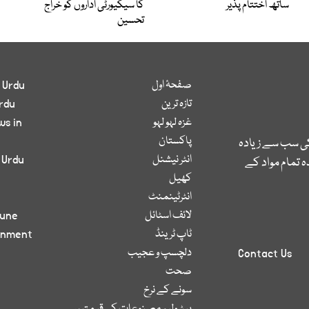
ساتھ اختتام پذیر
کا سیکیورٹی اداروں کو خراج
تحسین
صفحۂ اول
 Urdu
تازہ ترین
rdu
غزہ لہو لہو
ws in
پاکستان
کی سب سے زیادہ
انٹر نیشنل
 Urdu
 تمام مواد کے
کھیل
انٹرٹینمنٹ
لائف اسٹائل
bune
ٹاپ ٹرینڈ
inment
دلچسپ و عجیب
Contact Us
صحت
سونے کے نرخ