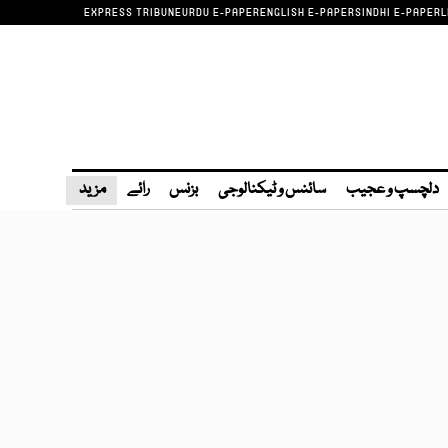
EXPRESS TRIBUNE
URDU E-PAPER
ENGLISH E-PAPER
SINDHI E-PAPER
L
دلچسپ و عجیب
سائنس و ٹیکنالوجی
بزنس
رائے
مزید