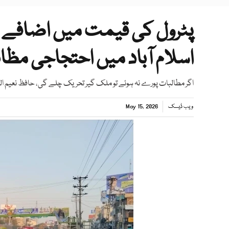
پٹرول کی قیمت میں اضافے
اسلام آباد میں احتجاجی مظ
اگر مطالبات پورے نہ ہوئے تو ملک گیر تحریک چلے گی، حافظ نعیم ا
ویب ڈیسک
May 15, 2026