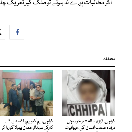
اگر مطالبات پورے نہ ہوئے تو ملک گیر تحریک چلے
متعلقہ
کراچی، ڈیڑھ سالہ شیر خوار بچی
کراچی، ایم کیو ایم پاکستان کے
درندہ صفت انسان کی حیوانیت
کارکن عبدالرحمان بھولا کو رہا کر