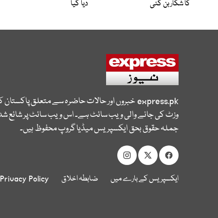
کا شکار بن گئی
دیا گیا
express.pk
خبروں اور حالات حاضرہ سے متعلق پاکستان 
وزٹ کی جانے والی ویب سائٹ ہے۔ اس ویب سائٹ پر شائع شدہ
جملہ حقوق بحق ایکسپریس میڈیا گروپ محفوظ ہیں۔
ایکسپریس کے بارے میں
ضابطہ اخلاق
Privacy Policy