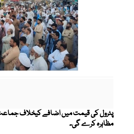
پٹرول کی قیمت میں اضافے کیخلاف جماعت ا
مظاہرہ کرے گی۔