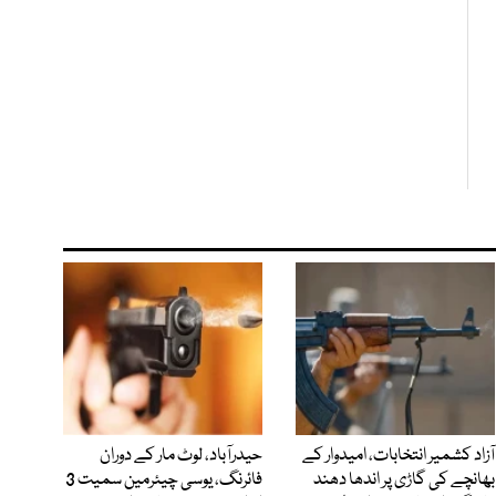
آزاد کشمیر انتخابات، امیدوار کے
حیدرآباد، لوٹ مار کے دوران
بھانچے کی گاڑی پر اندھا دھند
فائرنگ، یوسی چیئرمین سمیت 3