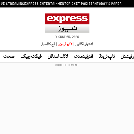
IVE STREAMING
EXPRESS ENTERTAINMENT
CRICKET PAKISTAN
TODAY'S PAPER
AUGUST 05, 2026
اشتہار لگائیں |
لائیو ٹی وی
| آج کا اخبار
ر نیشنل
ٹاپ ٹرینڈ
انٹرٹینمنٹ
لائف اسٹائل
فیکٹ چیک
صحت