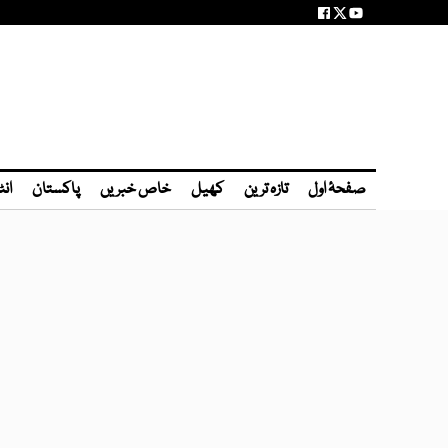
صفحۂ اول
تازہ ترین
کھیل
خاص خبریں
پاکستان
انٹ