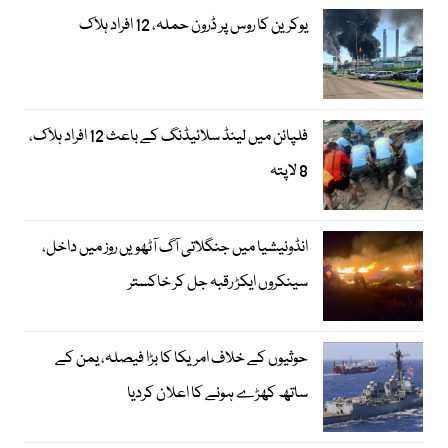
یوکرین کا روس پر ڈرون حملہ، 12 افراد ہلاک
فلپائن میں لینڈ سلائیڈنگ کے باعث 12 افراد ہلاک،
8 لاپتہ
انڈونیشیا میں جنگلاتی آگ آٹھویں روز میں داخل،
سینکروں ایکڑ رقبہ جل کر خاکستر
حوثیوں کے خلاف امریکا کا بڑا فیصلہ، یمن کے
ساتھ کھڑے ہونے کا اعلان کردیا