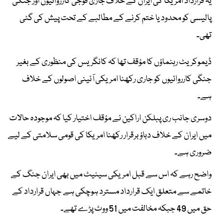
یہ قرارداد امریکا کی ایران کے خلاف جاری فوجی کارروائیوں اور جنگی
پالیسی کو محدود یا ختم کرنے کے مطالبے کے تحت پیش کی گئی
تھی۔
ڈیموکریٹ رہنماؤں کا مؤقف تھا کہ کانگریس کی منظوری کے بغیر
جنگی کارروائیوں کو جاری رکھنا امریکی آئینی اصولوں کے خلاف
ہے۔
دوسری جانب ری پبلکن اراکین نے مؤقف اختیار کیا کہ موجودہ حالات
میں ایران کے خلاف دباؤ برقرار رکھنا امریکا کی قومی سلامتی کے لیے
ضروری ہے۔
واضح رہے کہ اس سے قبل امریکی سینیٹ میں بھی ایران جنگ کے
خاتمے سے متعلق ایک قرارداد مسترد ہوچکی ہے جہاں قرارداد کے
حق میں 49 جبکہ مخالفت میں 51 ووٹ پڑے تھے۔