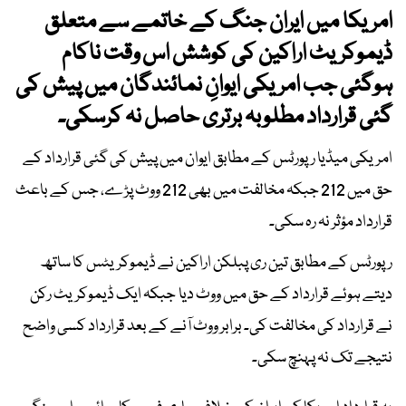
امریکا میں ایران جنگ کے خاتمے سے متعلق
ڈیموکریٹ اراکین کی کوشش اس وقت ناکام
ہوگئی جب امریکی ایوانِ نمائندگان میں پیش کی
گئی قرارداد مطلوبہ برتری حاصل نہ کرسکی۔
امریکی میڈیا رپورٹس کے مطابق ایوان میں پیش کی گئی قرارداد کے
حق میں 212 جبکہ مخالفت میں بھی 212 ووٹ پڑے، جس کے باعث
قرارداد مؤثر نہ رہ سکی۔
رپورٹس کے مطابق تین ری پبلکن اراکین نے ڈیموکریٹس کا ساتھ
دیتے ہوئے قرارداد کے حق میں ووٹ دیا جبکہ ایک ڈیموکریٹ رکن
نے قرارداد کی مخالفت کی۔ برابر ووٹ آنے کے بعد قرارداد کسی واضح
نتیجے تک نہ پہنچ سکی۔