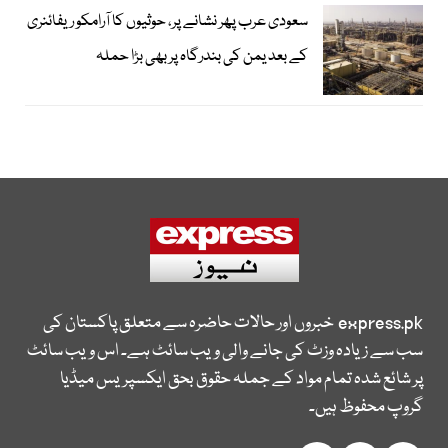
سعودی عرب پھر نشانے پر، حوثیوں کا آرامکو ریفائنری
کے بعد یمن کی بندرگاہ پر بھی بڑا حملہ
express.pk
خبروں اور حالات حاضرہ سے متعلق پاکستان کی
سب سے زیادہ وزٹ کی جانے والی ویب سائٹ ہے۔ اس ویب سائٹ
پر شائع شدہ تمام مواد کے جملہ حقوق بحق ایکسپریس میڈیا
گروپ محفوظ ہیں۔