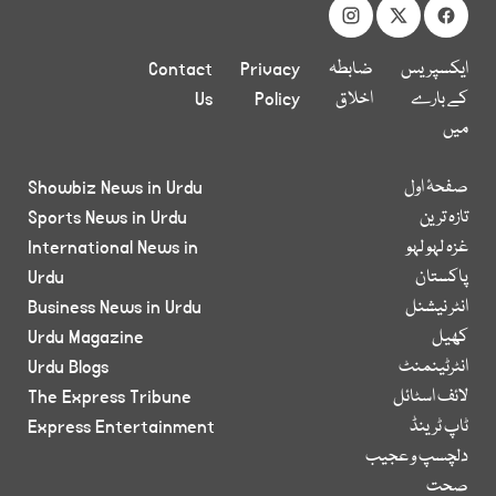
ایکسپریس
ضابطہ
Privacy
Contact
کے بارے
اخلاق
Policy
Us
میں
صفحۂ اول
Showbiz News in Urdu
تازہ ترین
Sports News in Urdu
غزہ لہو لہو
International News in
پاکستان
Urdu
انٹر نیشنل
Business News in Urdu
کھیل
Urdu Magazine
انٹرٹینمنٹ
Urdu Blogs
لائف اسٹائل
The Express Tribune
ٹاپ ٹرینڈ
Express Entertainment
دلچسپ و عجیب
صحت