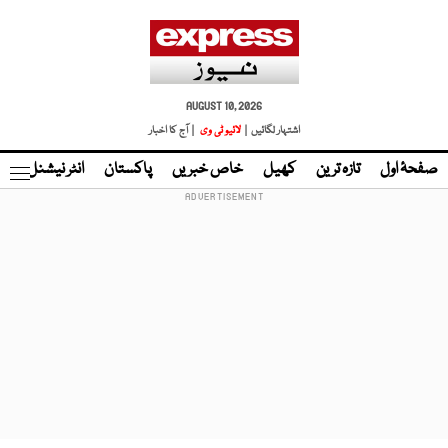
AUGUST 10, 2026
اشتہار لگائیں |
لائیو ٹی وی
| آج کا اخبار
صفحۂ اول
تازہ ترین
کھیل
خاص خبریں
پاکستان
انٹر نیشنل
ٹا