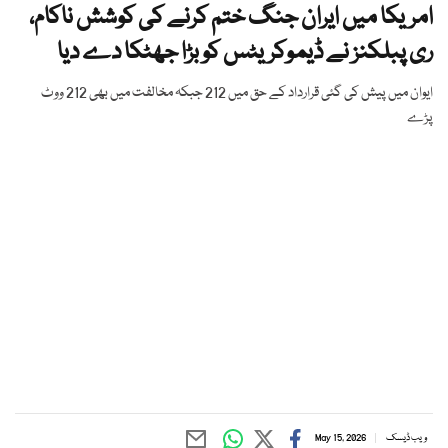
امریکا میں ایران جنگ ختم کرنے کی کوشش ناکام،
ری پبلکنز نے ڈیموکریٹس کو بڑا جھٹکا دے دیا
ایوان میں پیش کی گئی قرارداد کے حق میں 212 جبکہ مخالفت میں بھی 212 ووٹ
پڑے
ویب ڈیسک
May 15, 2026