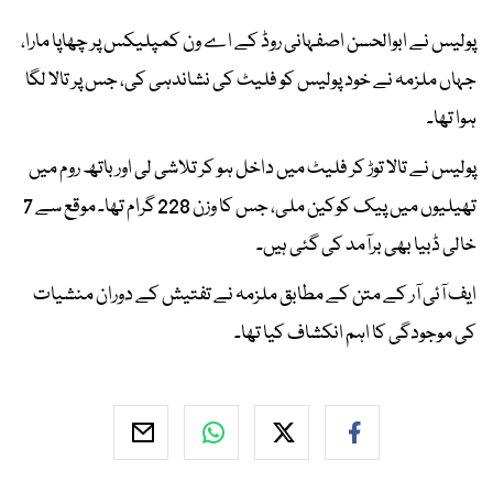
پولیس نے ابوالحسن اصفہانی روڈ کے اے ون کمپلیکس پر چھاپا مارا،
جہاں ملزمہ نے خود پولیس کو فلیٹ کی نشاندہی کی، جس پر تالا لگا
ہوا تھا۔
پولیس نے تالا توڑ کر فلیٹ میں داخل ہو کر تلاشی لی اور باتھ روم میں
تھیلیوں میں پیک کوکین ملی، جس کا وزن 228 گرام تھا۔ موقع سے 7
خالی ڈبیا بھی برآمد کی گئی ہیں۔
ایف آئی آر کے متن کے مطابق ملزمہ نے تفتیش کے دوران منشیات
کی موجودگی کا اہم انکشاف کیا تھا۔