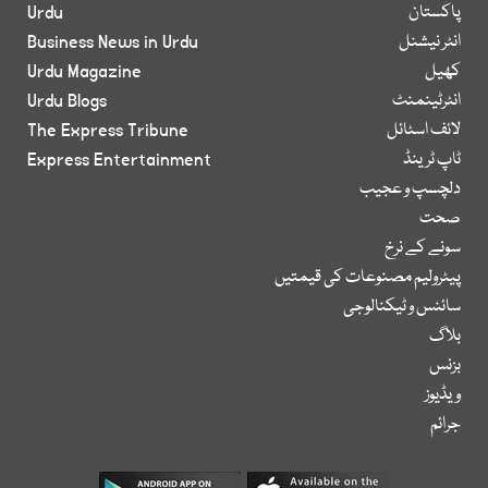
پاکستان
Urdu
انٹر نیشنل
Business News in Urdu
کھیل
Urdu Magazine
انٹرٹینمنٹ
Urdu Blogs
لائف اسٹائل
The Express Tribune
ٹاپ ٹرینڈ
Express Entertainment
دلچسپ و عجیب
صحت
سونے کے نرخ
پیٹرولیم مصنوعات کی قیمتیں
سائنس و ٹیکنالوجی
بلاگ
بزنس
ویڈیوز
جرائم