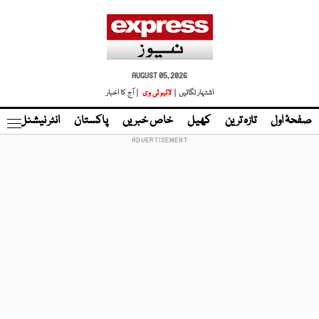
AUGUST 05, 2026
اشتہار لگائیں |
لائیو ٹی وی
| آج کا اخبار
صفحۂ اول
تازہ ترین
کھیل
خاص خبریں
پاکستان
انٹر نیشنل
ٹا