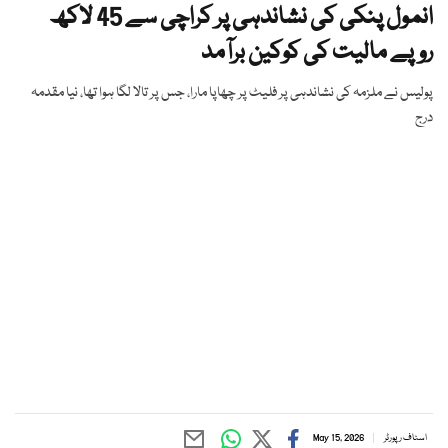
انمول پنکی کی نشاندہی پر کراچی سے 45 لاکھ
روپے مالیت کی کوکین برآمد
پولیس نے ملزمہ کی نشاندہی پر فلیٹ پر چھاپا مارا، جس پر تالا لگا ہوا تھا، نیا مقدمہ
درج
اسٹاف رپورٹر
May 15, 2026