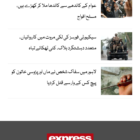
عوام کے کاندھے سے کاندھا ملا کر کھڑے ہیں،
مسلح افواج
سیکیورٹی فورسز کی لکی مروت میں کارروائیاں،
متعدد دہشتگرد ہلاک، کئی ٹھکانے تباہ
لاہور میں سفاک شخص نے ماں اور پڑوسی خاتون کو
پیچ کس کے وار سے قتل کردیا