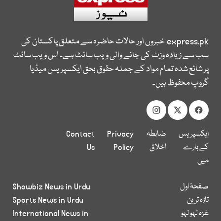
express.pk
خبروں اور حالات حاضرہ سے متعلق پاکستان کی
سب سے زیادہ وزٹ کی جانے والی ویب سائٹ ہے۔ اس ویب سائٹ
پر شائع شدہ تمام مواد کے جملہ حقوق بحق ایکسپریس میڈیا
گروپ محفوظ ہیں۔
ایکسپریس
ضابطہ
Privacy
Contact
کے بارے
اخلاق
Policy
Us
میں
صفحۂ اول
Showbiz News in Urdu
تازہ ترین
Sports News in Urdu
غزہ لہو لہو
International News in