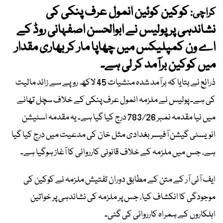
کوکین کوئین انمول عرف پنکی کی
کراچی:
نشاندہی پر پولیس نے ابوالحسن اصفہانی روڈ کے
اے ون کمپلیکس میں چھاپا مار کر بھاری مقدار
میں کوکین برآمد کر لی ہے۔
ذرائع نے بتایا کہ برآمد شدہ منشیات 45 لاکھ روپے سے زائد مالیت
کی ہے۔ پولیس نے ملزمہ انمول عرف پنکی کے خلاف سچل تھانے
میں نیا مقدمہ نمبر 783/26 درج کیا گیا ہے۔ یہ مقدمہ اسٹیشن
انویسٹی گیشن آفیسر بغدادی مثل خان کی مدعیت میں درج کیا گیا
ہے، جس میں ملزمہ کے خلاف قانونی کارروائی کا آغاز ہوگیا ہے۔
ایف آئی آر کے متن کے مطابق دوران تفتیش ملزمہ نے کوکین کی
موجودگی کا انکشاف کیا، جس پر ملزمہ کی نشاندہی پر خواتین
اہلکاروں کے ہمراہ کارروائی کی گئی۔