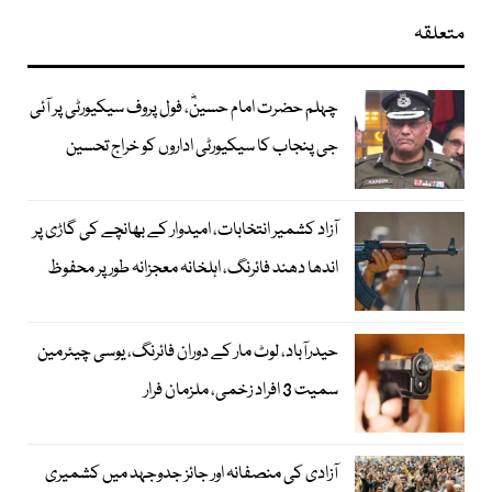
متعلقہ
چہلم حضرت امام حسینؓ، فول پروف سیکیورٹی پر آئی
جی پنجاب کا سیکیورٹی اداروں کو خراج تحسین
آزاد کشمیر انتخابات، امیدوار کے بھانچے کی گاڑی پر
اندھا دھند فائرنگ، اہلخانہ معجزانہ طور پر محفوظ
حیدرآباد، لوٹ مار کے دوران فائرنگ، یوسی چیئرمین
سمیت 3 افراد زخمی، ملزمان فرار
آزادی کی منصفانہ اور جائز جدوجہد میں کشمیری