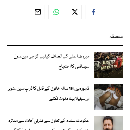
متعلقہ
میر رضا علی کے انصاف کیلیے کراچی میں سول
سوسائٹی کا احتجاج
لاہور میں 40 سالہ خاتون کے قتل کا ڈراپ سین، شوہر
اور سوتیلا بیٹا ملوث نکلے
حکومت سندھ کے تعاون سے قدرتی آفات سے متاثرہ