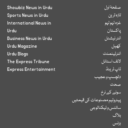
صفحۂ اول
Showbiz News in Urdu
تازہ ترین
Sports News in Urdu
غزہ لہو لہو
International News in
پاکستان
Urdu
انٹر نیشنل
Business News in Urdu
کھیل
Urdu Magazine
انٹرٹینمنٹ
Urdu Blogs
لائف اسٹائل
The Express Tribune
ٹاپ ٹرینڈ
Express Entertainment
دلچسپ و عجیب
صحت
سونے کے نرخ
پیٹرولیم مصنوعات کی قیمتیں
سائنس و ٹیکنالوجی
بلاگ
بزنس