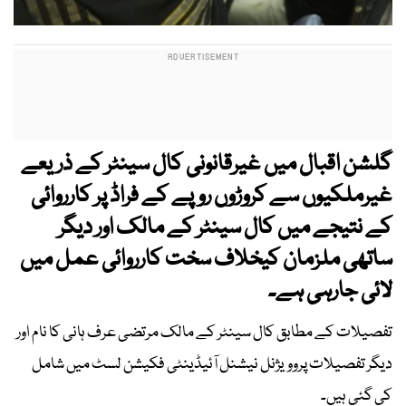
گلشن اقبال میں غیرقانونی کال سینٹر کے ذریعے
غیرملکیوں سے کروڑوں روپے کے فراڈ پر کارروائی
کے نتیجے میں کال سینٹر کے مالک اور دیگر
ساتھی ملزمان کیخلاف سخت کارروائی عمل میں
لائی جارہی ہے۔
تفصیلات کے مطابق کال سینٹر کے مالک مرتضی عرف ہانی کا نام اور
دیگر تفصیلات پروویژنل نیشنل آئیڈینٹی فکیشن لسٹ میں شامل
کی گئی ہیں۔