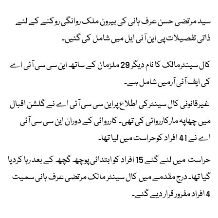
سید مرتضی حسن عرف ہانی کی بیرون ملک روانگی روکنے کے لئے
ذاتی تفصیلات پی این آئی ایل میں شامل کی گئیں۔
کال سینٹرمالک کا نام دیگر 29 ملزمان کے ساتھ این سی سی آئی اے
کی ایف آئی آرمیں شامل ہے۔
غیرقانونی کال سینٹرکی اطلاع پراین سی سی آئی اے نے گلشن اقبال
میں چھاپہ مارکارروائی کی تھی۔ کارروائی کے دوران این سی سی آئی
اے نے 41 افراد کوحراست میں لیا تھا۔
حراست میں لئے گئے 15 افراد کو ابتدائی پوچھ گچھ کے بعد رہا کردیا
گیا تھا۔ درج مقدمے میں کال سینٹر مالک مرتضی عرف ہانی سمیت
4 افراد مفرور قرار دیے گئے۔