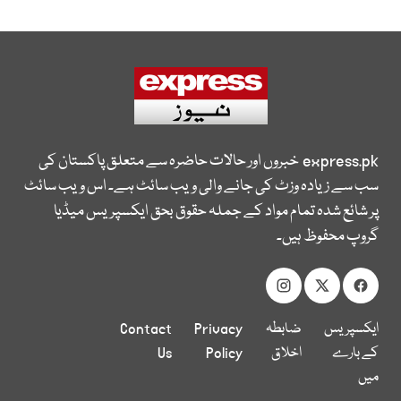
express.pk
خبروں اور حالات حاضرہ سے متعلق پاکستان کی
سب سے زیادہ وزٹ کی جانے والی ویب سائٹ ہے۔ اس ویب سائٹ
پر شائع شدہ تمام مواد کے جملہ حقوق بحق ایکسپریس میڈیا
گروپ محفوظ ہیں۔
ایکسپریس
ضابطہ
Privacy
Contact
کے بارے
اخلاق
Policy
Us
میں