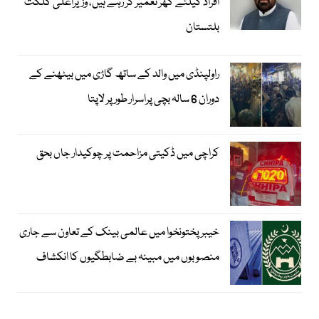
افراد کیلئے گھر تعمیر کر رہے ہیں، وزیراعلیٰ گلگت
بلتستان
راولپنڈی میں والد کے ساتھ گاڑی میں بیٹھنے کے
دوران 6 سالہ بچی پراسرار طور پر لاپتا
کراچی میں ڈکیتی مزاحمت پر چوکیدار جاں بحق
خیبرپختونخوا میں عالمی بینک کے تعاون سے جاری
منصوبوں میں مبینہ بے ضابطگیوں کا انکشاف