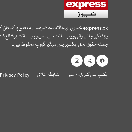
express.pk
خبروں اور حالات حاضرہ سے متعلق پاکستان 
وزٹ کی جانے والی ویب سائٹ ہے۔ اس ویب سائٹ پر شائع شدہ
جملہ حقوق بحق ایکسپریس میڈیا گروپ محفوظ ہیں۔
ایکسپریس کے بارے میں
ضابطہ اخلاق
Privacy Policy