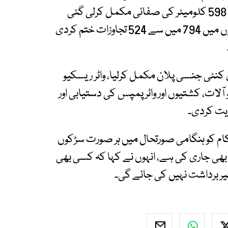
اور 635 کلومیٹر سے زائد ڈرینج لائنز میں سے تقریباً 598 کلومیٹر کی صفائی مکمل کرلی گئی
ہے، مون سون سے قبل تجاوزات کے خلاف کارروائیوں میں 794 میں سے 524 تجاوزات ختم کردی
ا کہ ریسکیو 1122 نے مون سون کنٹی جنسی پلان مکمل کرلیا، واٹر ریسکیو
 آلات، کشتیوں اور واٹر پمپس کی دستیابی اور
کام کو ہنگامی صورتحال میں ہر صورت سڑکوں
ت بھی جاری کی ہے، انہوں نے کہا کہ کسی بھی
ر برداشت نہیں کی جائے گی۔