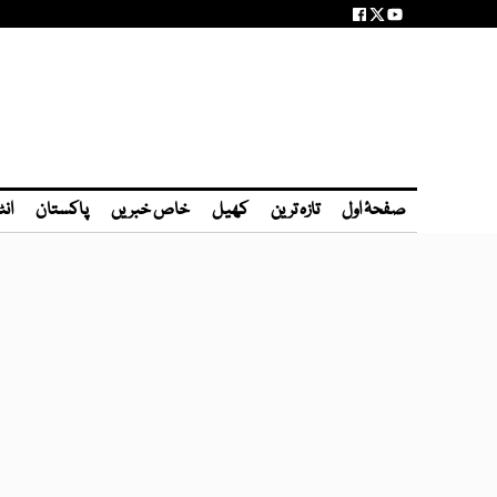
صفحۂ اول
تازہ ترین
کھیل
خاص خبریں
پاکستان
انٹ