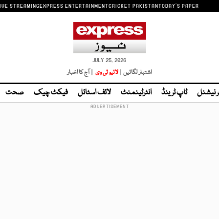
IVE STREAMING
EXPRESS ENTERTAINMENT
CRICKET PAKISTAN
TODAY'S PAPER
JULY 25, 2026
اشتہار لگائیں |
لائیو ٹی وی
| آج کا اخبار
ر نیشنل
ٹاپ ٹرینڈ
انٹرٹینمنٹ
لائف اسٹائل
فیکٹ چیک
صحت