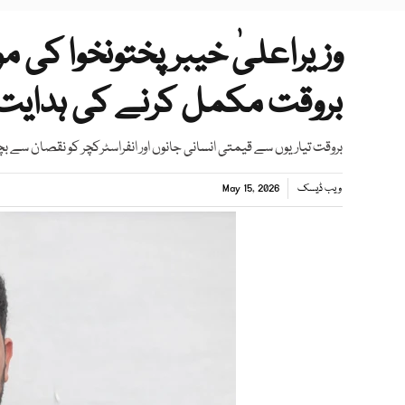
وزیراعلیٰ خیبرپختونخوا کی 
بروقت مکمل کرنے کی ہدایت
بروقت تیاریوں سے قیمتی انسانی جانوں اور انفراسٹرکچر کو نقصان سے ب
ویب ڈیسک
May 15, 2026