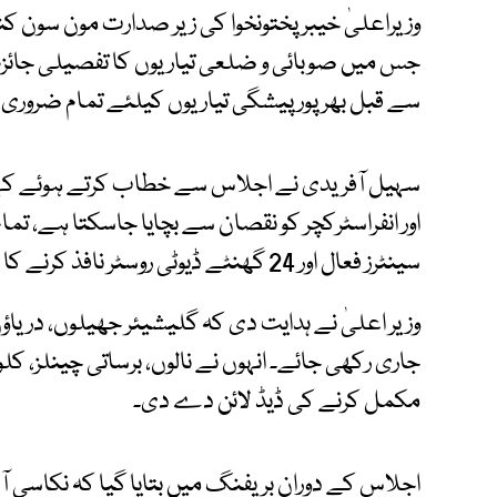
وزیراعلیٰ خیبرپختونخوا کی زیر صدارت مون سون 
جس میں صوبائی و ضلعی تیاریوں کا تفصیلی جائزہ لی
سے قبل بھرپور پیشگی تیاریوں کیلئے تمام ضروری ف
سہیل آفریدی نے اجلاس سے خطاب کرتے ہوئے کہا 
اور انفراسٹرکچر کو نقصان سے بچایا جاسکتا ہے، 
سینٹرز فعال اور 24 گھنٹے ڈیوٹی روسٹر نافذ کرنے کا فیصلہ کیا گیا ہے۔
وزیر اعلیٰ نے ہدایت دی کہ گلیشیئر جھیلوں، دریاؤں ا
مکمل کرنے کی ڈیڈ لائن دے دی۔