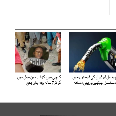
پیٹرول اور ڈیزل کی قیمتوں میں
کراچی میں کھلے مین ہول میں
مسلسل چوتھے روز بھی اضافہ
گر کر 7 سالہ بچہ جاں بحق