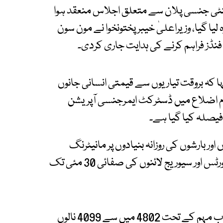
کنٹی جنسی پلان سے متعلق اجلاس منعقد ہوا
ا گیا، وزیراعلیٰ خیبرپختونخوا نے مون سون
نڈز فراہم کرنے کی ہدایت جاری کردی۔
کہ بروقت تیاریوں سے قیمتی انسانی جانوں
تمام اضلاع میں ڈسٹرکٹ ایمرجنسی آپریشن
ور بارشوں کی روزانہ بنیادوں پر مانیٹرنگ
جاری رکھی جائے۔ انہوں نے نالوں، برساتی چینلز، کلورٹس اور سیوریج لائنوں کی صفائی 30 مئی تک
اجلاس کے دوران بریفنگ میں بتایا گیا کہ نکاسی آب مہم کے تحت 4802 میں سے 4099 نالوں