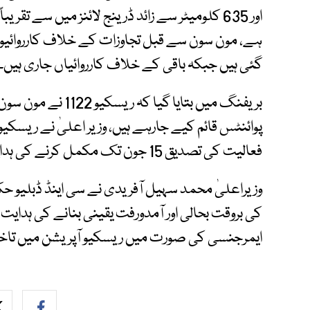
گئی ہیں جبکہ باقی کے خلاف کارروائیاں جاری ہیں۔
بریفنگ میں بتایا گی
پوائنٹس قائم کیے جارہے ہیں، وزیر اعلیٰ نے ریسکیو
فعالیت کی تصدیق 15 جون تک مکمل کرنے کی ہدایت کردی۔
وزیراعلیٰ محمد سہیل آفریدی نے سی اینڈ ڈبلیو ح
کی بروقت بحالی اور آمدورفت یقینی بنانے کی ہدای
ایمرجنسی کی صورت میں ریسکیو آپریشن میں تاخی