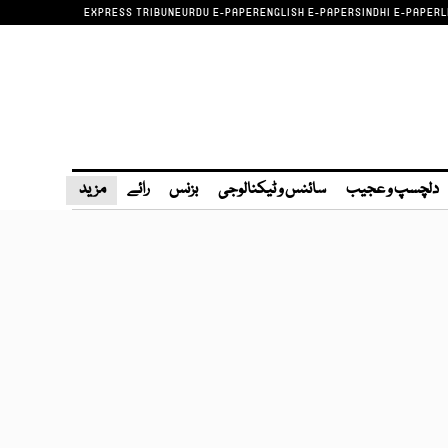
EXPRESS TRIBUNE
URDU E-PAPER
ENGLISH E-PAPER
SINDHI E-PAPER
L
دلچسپ و عجیب
سائنس و ٹیکنالوجی
بزنس
رائے
مزید