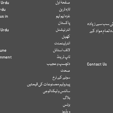
صفحۂ اول
 Urdu
تازہ ترین
rdu
غزہ لہو لہو
ws in
پاکستان
کی سب سے زیادہ
انٹر نیشنل
 Urdu
 تمام مواد کے
کھیل
انٹرٹینمنٹ
لائف اسٹائل
bune
ٹاپ ٹرینڈ
inment
دلچسپ و عجیب
Contact Us
صحت
سونے کے نرخ
پیٹرولیم مصنوعات کی قیمتیں
سائنس و ٹیکنالوجی
بلاگ
بزنس
ویڈیوز