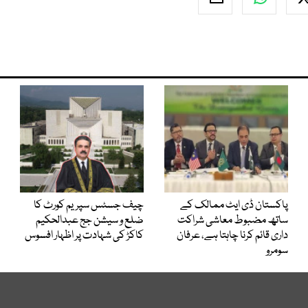
پاکستان ڈی ایٹ ممالک کے
چیف جسٹس سپریم کورٹ کا
ساتھ مضبوط معاشی شراکت
ضلع و سیشن جج عبدالحکیم
داری قائم کرنا چاہتا ہے، عرفان
کاکڑ کی شہادت پر اظہار افسوس
سومرو