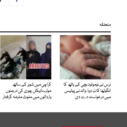
متعلقہ
نرس نے نومولود بچی کے ہاتھ کا
کراچی میں شوہر کے ساتھ
انگوٹھا کاٹ دیا، والد نے پولیس
موٹرسائیکل چوری کی درجنوں
میں درخواست دے دی
وارداتوں میں ملوث ملزمہ گرفتار